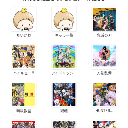
ちいかわ
キャラ一覧
鬼滅の刃
ハイキュー!!
アイドリッシ...
刀剣乱舞
暗殺教室
銀魂
HUNTER...