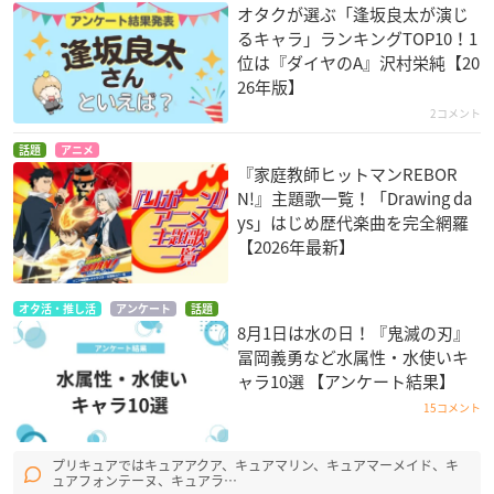
オタクが選ぶ「逢坂良太が演じ
るキャラ」ランキングTOP10！1
位は『ダイヤのA』沢村栄純【20
26年版】
2コメント
話題
アニメ
『家庭教師ヒットマンREBOR
N!』主題歌一覧！「Drawing da
ys」はじめ歴代楽曲を完全網羅
【2026年最新】
オタ活・推し活
アンケート
話題
8月1日は水の日！『鬼滅の刃』
冨岡義勇など水属性・水使いキ
ャラ10選 【アンケート結果】
15コメント
プリキュアではキュアアクア、キュアマリン、キュアマーメイド、キ
ュアフォンテーヌ、キュアラ…