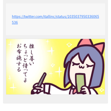
https://twitter.com/itallinc/status/1035037950336065
536