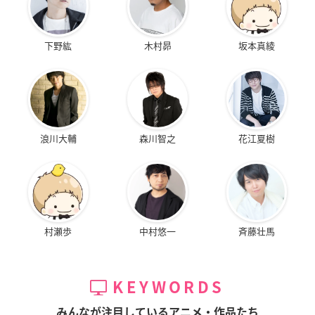
下野紘
木村昴
坂本真綾
浪川大輔
森川智之
花江夏樹
村瀬歩
中村悠一
斉藤壮馬
KEYWORDS
みんなが注目しているアニメ・作品たち