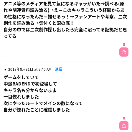
アニメ等のメディアを見て気になるキャラがいた→調べる(原
作や関連資料読み漁る)→え～このキャラこういう経験からあ
の性格になったんだ～推せるっ！→ファンアートや考察、二次
創作を読み漁る→気付くと沼の底！
自分の中では二次創作探し出したら完全に沼ってる証拠だと思
ってる
0
2018年8月31日 at 9:40 AM
返信
ゲームをしていて
中途BADENDで初登場して
キャラ名も分からないまま
一目惚れしました
次にやったルートでメインの敵になって
自分が惚れたことに確信しました
0