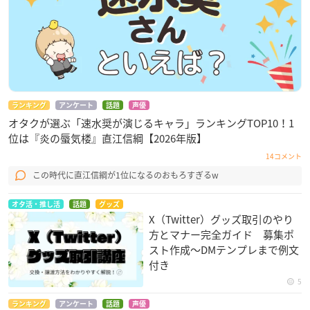
ランキング
アンケート
話題
声優
オタクが選ぶ「速水奨が演じるキャラ」ランキングTOP10！1
位は『炎の蜃気楼』直江信綱【2026年版】
14コメント
この時代に直江信綱が1位になるのおもろすぎるw
オタ活・推し活
話題
グッズ
X（Twitter）グッズ取引のやり
方とマナー完全ガイド 募集ポ
スト作成〜DMテンプレまで例文
付き
5
ランキング
アンケート
話題
声優