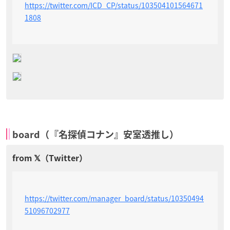
https://twitter.com/ICD_CP/status/103504101564671
1808
board（『名探偵コナン』安室透推し）
https://twitter.com/manager_board/status/10350494
51096702977