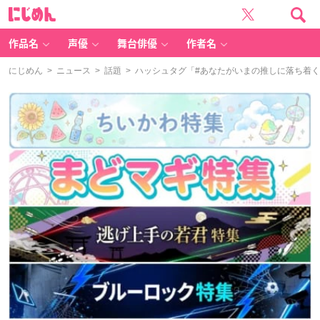
に
じ
め
ん
作品名
声優
舞台俳優
作者名
にじめん
>
ニュース
>
話題
> ハッシュタグ「#あなたがいまの推しに落ち着