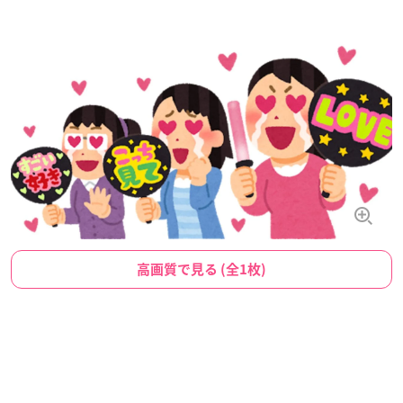
高画質で見る (全1枚)