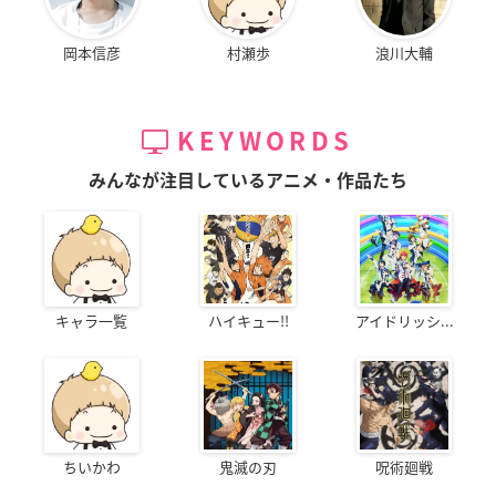
岡本信彦
村瀬歩
浪川大輔
KEYWORDS
みんなが注目しているアニメ・作品たち
キャラ一覧
ハイキュー!!
アイドリッシ...
ちいかわ
鬼滅の刃
呪術廻戦