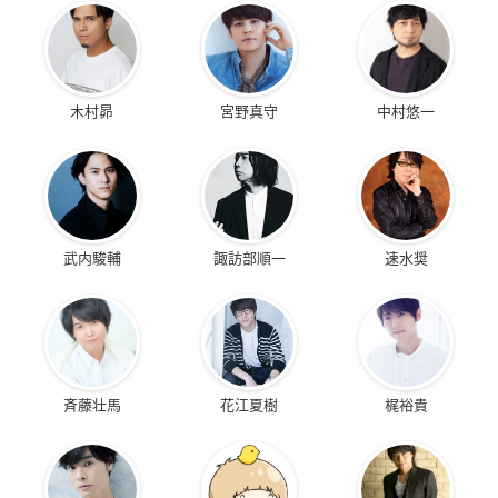
木村昴
宮野真守
中村悠一
武内駿輔
諏訪部順一
速水奨
斉藤壮馬
花江夏樹
梶裕貴