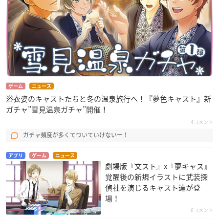
ゲーム
ニュース
浴衣姿のキャストたちと冬の温泉旅行へ！『夢色キャスト』新
ガチャ”雪見温泉ガチャ”開催！
4コメント
ガチャ頻度が多くてついていけないー！
アプリ
ゲーム
ニュース
劇場版『文スト』x『夢キャス』
覚醒後の新規イラストに武装探
偵社を演じるキャスト達が登
場！
6コメント