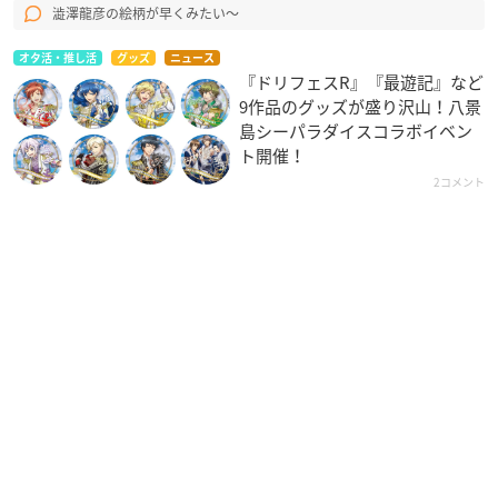
澁澤龍彦の絵柄が早くみたい〜
オタ活・推し活
グッズ
ニュース
『ドリフェスR』『最遊記』など
9作品のグッズが盛り沢山！八景
島シーパラダイスコラボイベン
ト開催！
2コメント