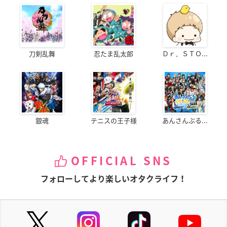
刀剣乱舞
忍たま乱太郎
Ｄｒ．ＳＴＯ...
銀魂
テニスの王子様
あんさんぶる...
OFFICIAL SNS
フォローしてより楽しいオタクライフ！