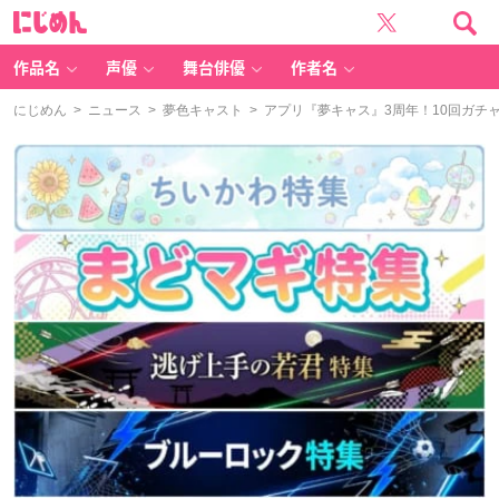
に
じ
め
ん
作品名
声優
舞台俳優
作者名
にじめん
>
ニュース
>
夢色キャスト
> アプリ『夢キャス』3周年！10回ガチ