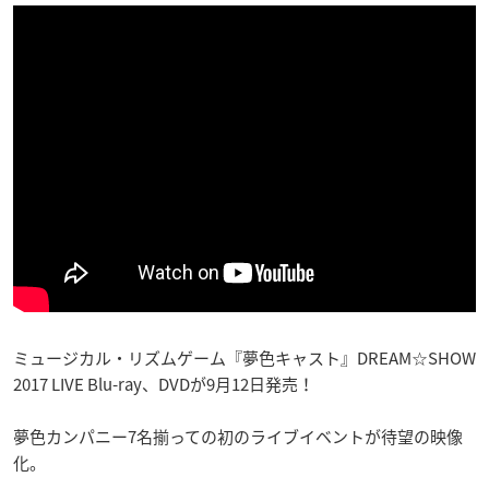
ミュージカル・リズムゲーム『夢色キャスト』DREAM☆SHOW
2017 LIVE Blu-ray、DVDが9月12日発売！
夢色カンパニー7名揃っての初のライブイベントが待望の映像
化。