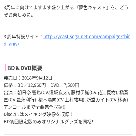
3周年に向けてますます盛り上がる『夢色キャスト』を、どう
ぞお楽しみに。
3 周年特設サイト：
http://ycast.sega-net.com/campaign/thir
d_aniv/
BD＆DVD概要
発売日：2018年9月12日
価格：BD／12,960円 DVD／7,560円
出演：朝日奈 響也(CV.逢坂良太), 藤村伊織(CV.花江夏樹), 橘蒼
星(CV.豊永利行), 桜木陽向(CV.上村祐翔), 新堂カイト(CV.林勇)
アンコールまで全曲完全収録!!
Disc2にはメイキング映像を収録！
BD初回限定版のみオリジナルグッズを同梱!!