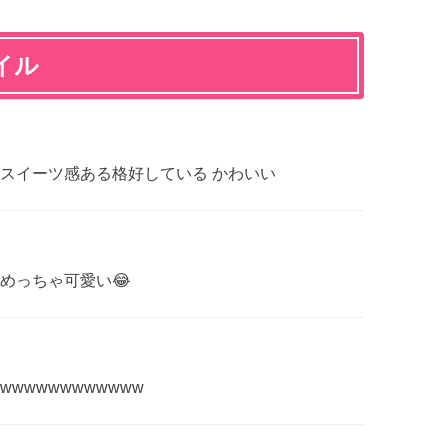
イル
スイーツ感ある格好している かわいい
めっちゃ可愛い😂
wwwwwwwwwww