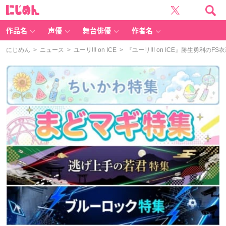
に
じ
め
ん
作品名
声優
舞台俳優
作者名
にじめん
>
ニュース
>
ユーリ!!! on ICE
> 『ユーリ!!! on ICE』勝生勇