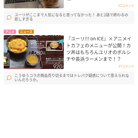
52コメント
ユーリがここまで人気になると思ってなかった！ あと2話で終わるの
悲しすぎる
アニメ
ニュース
『ユーリ!!! on ICE』×アニメイ
トカフェのメニューが公開！カ
ツ丼はもちろんユリオのボルシ
チや長浜ラーメンまで！？
37コメント
こうゆうコラボ商品売り切るまではトレパク疑惑について答えられな
いんだろうか。