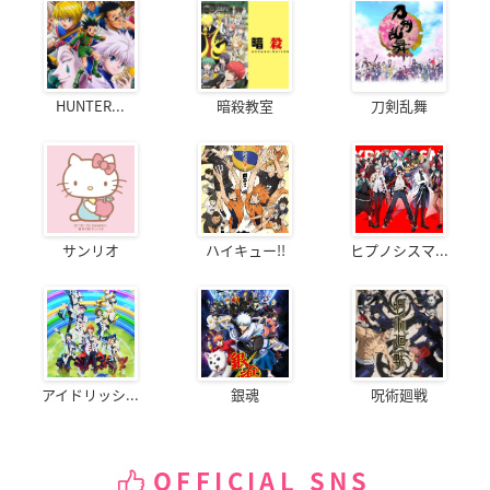
HUNTER...
暗殺教室
刀剣乱舞
サンリオ
ハイキュー!!
ヒプノシスマ...
アイドリッシ...
銀魂
呪術廻戦
OFFICIAL SNS