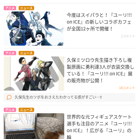
アニメ
ニュース
今度はスイパラと！『ユーリ!!!
on ICE』の新しいコラボカフェ
が全国12ヶ所で開催！
2コメント
アニメ
ニュース
久保ミツロウ先生描き下ろし複
製原画に勇利達3人が衣装交換し
ている！『ユーリ!!! on ICE』展
の販売物が公開！
18コメント
久保先生のツボをおさえたわかってる感がすごい…‼
アニメ
ニュース
世界的な元フィギュアスケート
選手も注目のアニメ『ユーリ!!!
on ICE』！広がる『ユーリ』の
輪