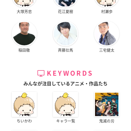
大塚芳忠
花江夏樹
村瀬歩
稲田徹
斉藤壮馬
三宅健太
KEYWORDS
みんなが注目しているアニメ・作品たち
ちいかわ
キャラ一覧
鬼滅の刃