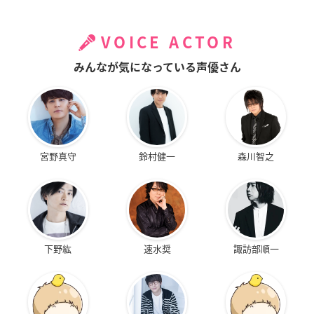
VOICE ACTOR
みんなが気になっている声優さん
宮野真守
鈴村健一
森川智之
下野紘
速水奨
諏訪部順一