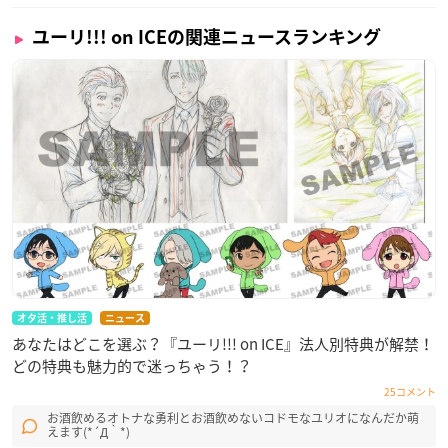
ユーリ!!! on ICEの関連ニュースランキング
オタ活・推し活
ニュース
あなたはどこを選ぶ？『ユーリ!!! on ICE』法人別特典が解禁！
どの特典も魅力的で迷っちゃう！？
25コメント
お酒飲めるオトナな勇利とお酒飲めないコドモなユリオになんだか萌
えます(*´Д｀*)