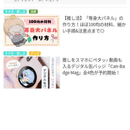
オタ活・推し活
話題
【推し活】「等身大パネル」の
作り方！ほぼ100均の材料、細か
い手順&注意点まで◎
オタ活・推し活
グッズ
推しをスマホにペタッ♪ 動画も
入るデジタル缶バッジ「Can-Ba
dge Mag」全4色が予約開始！