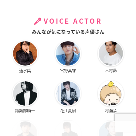
VOICE ACTOR
みんなが気になっている声優さん
速水奨
宮野真守
木村昴
諏訪部順一
花江夏樹
村瀬歩