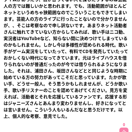
人の方では難しいかと思われます。でも、活動範囲がほとんど
ネットというめちゃ狭範囲なのでこういうこともできてしまい
ます。芸能人の方のライブに行ったことないので分かりません
が、、そこは考察なので申し訳ないです。あまりネット活動者
さんに触れてきていない方からしてみれば、歌い手はニコ動、
実況者はYouTubeなど、知らない間に決めつけてしまっている
のかもしれません。しかし今は多様性が認められる時代。歌い
手がゲーム実況をしていたって、有料でCDを発売していたって
おかしくない時代になってきています。元はライブハウスを借
りられないのが普通だったのが今では借りられるようになりま
した。それは、浦田さん、坂田さんなどとと同じような時期に
始めている方の努力があってこそだと思っています。たかが歌
い手、どうせ一般人。そう思うかもしれませんが、どうか歌い
手、歌い手リスナーのことを認めてあげてください。見方を変
えれば、活動者とそれを応援しているファンです。応援する形
はジャニーズさんとあんまり変わりませんし、好きになってと
は言いません。こういう人もいるんだなと思うだけです。以
上、個人的な考察、意見でした。
0