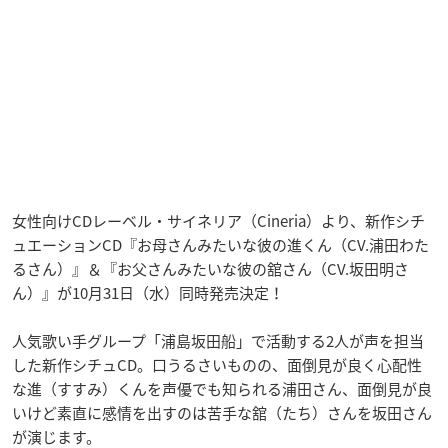
女性向けCDレーベル・サイネリア（Cineria）より、新作シチ
ュエーションCD『お母さんみたいな彼の進くん（CV.浦田わた
るさん）』＆『お父さんみたいな彼の舘さん（CV.坂田明さ
ん）』が10月31日（水）同時発売決定！
人気歌い手グループ「浦島坂田船」で活動する2人が声を担当
した新作シチュCD。口うるさいものの、面倒見が良く心配性
な進（すすみ）くんを声優でも知られる浦田さん、面倒見が良
いけど素直に感情を出すのは苦手な舘（たち）さんを坂田さん
が演じます。