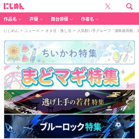
に
じ
め
ん
作品名
声優
舞台俳優
作者名
にじめん
>
ニュース
>
オタ活・推し活
> 人気歌い手グループ「浦島坂田船」