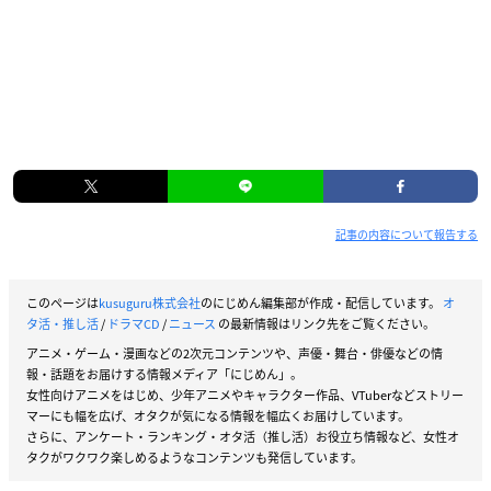
記事の内容について報告する
このページは
kusuguru株式会社
のにじめん編集部が作成・配信しています。
オ
タ活・推し活
/
ドラマCD
/
ニュース
の最新情報はリンク先をご覧ください。
アニメ・ゲーム・漫画などの2次元コンテンツや、声優・舞台・俳優などの情
報・話題をお届けする情報メディア「にじめん」。
女性向けアニメをはじめ、少年アニメやキャラクター作品、VTuberなどストリー
マーにも幅を広げ、オタクが気になる情報を幅広くお届けしています。
さらに、アンケート・ランキング・オタ活（推し活）お役立ち情報など、女性オ
タクがワクワク楽しめるようなコンテンツも発信しています。