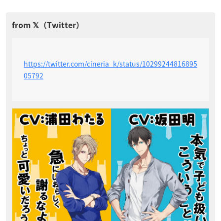
https://twitter.com/cineria_k/status/10299244816895
05792