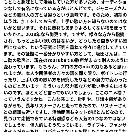
もともと趣味として活動していた方が多いため、オーディショ
ンなしで有名になっている方がほとんどです。ジャニーズさん
などの芸能人の方とは違うという意味です。そのため、初期の
ほうは、加工をしておらず、上手い歌い方を知らないのではな
いかと思います。それに機材もあまりよろしくない物を使って
いたかと。2018年なら尚更です。ですが、様々な方から指摘
され、もっと上手い歌い方はないか、どうしたら聞きやすい歌
声になるか、という研究に研究を重ねて徐々に進化してきてい
ます。その証拠に一番分かりやすい方として、坂田さんは、ニ
コ動の歌声と、現在のYouTubeでの歌声がまるで別人のように
変わっています。もちろん、プロの方のmixの力もあると思わ
れますが、本人や関係者の方々の話を聞く限り、ボイトレに行
ったり、上手い方の歌い方を研究したりなどの努力で変わった
ものだと思います。そういった努力家な方が歌い手さんには多
いのです。ほとんどと言ってもいいでしょう。ここのコメ欄？
っていうんですかね。こんな感じで、批判や、誹謗中傷があり
ながらも、長年リスナーさんと走ってきたので、リスナーさん
との距離も近いですし、活動範囲もネットがほとんどなので、
見つけて応援できている特別感なども人気の1つなのではない
でしょうか。個人的にそう思っています。ライブ中、ファンサ
タイムがあったり、目が合ってない人を探したりするのは芸能