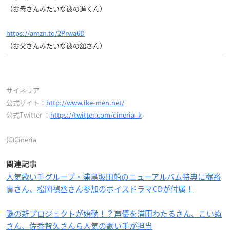
（お母さんみたいな彼の進くん）
https://amzn.to/2Prwa6D
（お父さんみたいな彼の舘さん）
サイネリア
公式サイト：
http://www.ike-men.net/
公式Twitter ：
https://twitter.com/cineria_k
(C)Cineria
関連記事
人気歌い手グループ・浦島坂田船のニューアルバム特典に梶裕
貴さん、松岡禎丞さん参加のボイスドラマCDが付属！
謎の新プロジェクトが始動！？声優を浦田わたるさん、こいぬ
さん、佐香智久さんら人気の歌い手が担当