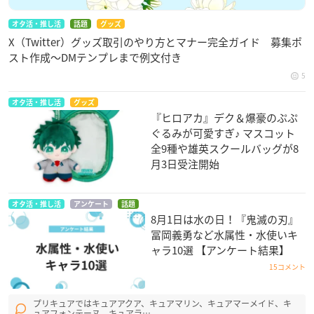
オタ活・推し活
話題
グッズ
X（Twitter）グッズ取引のやり方とマナー完全ガイド 募集ポ
スト作成〜DMテンプレまで例文付き
5
オタ活・推し活
グッズ
『ヒロアカ』デク＆爆豪のぷぷ
ぐるみが可愛すぎ♪ マスコット
全9種や雄英スクールバッグが8
月3日受注開始
オタ活・推し活
アンケート
話題
8月1日は水の日！『鬼滅の刃』
冨岡義勇など水属性・水使いキ
ャラ10選 【アンケート結果】
15コメント
プリキュアではキュアアクア、キュアマリン、キュアマーメイド、キ
ュアフォンテーヌ、キュアラ…