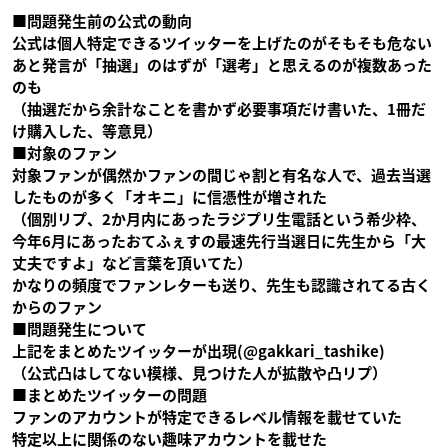
■問題発生前の公式の動向
公式は個人特定できるツイッターを上げたのがそもそも危ない
あと発言が「抽選」のはずが「選考」と思えるのが複数あった
のも
（抽選だから余計なことを書かず必要事項だけ書いた、1冊だ
け購入した、等意見）
■対象のファン
対象ファンが偶然かファンの間じゃ割と有名な人で、過去当選
したものが多く「オキニ」に信憑性が増された
（個別リプ、2か月内にあったラジプリ生電話という希少枠、
今年6月にあったおてふぇすの最速先行当選日に先生から「大
丈夫ですよ」など言葉を頂いてた）
かなりの頻度でファンレターも送り、先生も認識されてる古く
からのファン
■問題発生について
上記をまとめたツイッターが出現(@gakkari_tashike)
（公式凸はしてない模様、見つけた人が拡散や凸リプ）
■まとめたツイッターの問題
ファンのアカウントが特定できるレベル情報を載せていた
特定以上に関係のない趣味アカウントを載せた