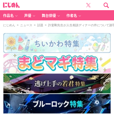
に
じ
め
ん
作品名
声優
舞台俳優
作者名
にじめん
>
ニュース
>
話題
> 許斐剛先生が人生相談ディナーの件について謝