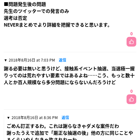
■問題発生後の問題
先生のツイッターでの発言のみ
選考は否定
NEVERまとめでより詳細を把握できると思います。
0
2018年8月16日 at 7:03 PM
返信
謝る必要は無いと思うけど、接触系イベント抽選、当選極一握
りってのは荒れやすい要素ではあるよね……こう、もっと数十
人とか百人規模なら多分問題にならないんだろうけど
0
2018年8月16日 at 8:36 PM
返信
ごめん訂正するわ。これは謝らなきゃダメな案件だわ
謝ったうえで追加で「厳正な抽選の後」他の方に同じことや
るくらいやんなきゃ許されねーわ