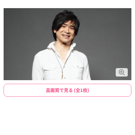
高画質で見る (全1枚)