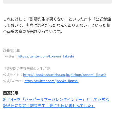
これに対して「許斐先生は悪くない」といった声や「公式が煽
っておいて、実際は選考だったなんてありえない」といった賛
否両論の意見が飛び交っています。
許斐剛先生
Twitter：
https://twitter.com/konomi_takeshi
「許斐剛の天衣無縫の人生相談」
公式サイト：
http://j-books.shueisha.co.jp/pickup/konomi_jinsei/
公式Twitter：
https://twitter.com/jbooks_jinnsei
関連記事
8月14日を「ハッピーサマーバレンタインデー」として正式な
記念日に制定！許斐先生「夢にも思いませんでした」