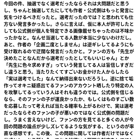
今回の件、抽選でなく選考だったならそれは大問題だと思う
し、ちゃんと抽選してたにしても作者・公式側はもっと発言に
気をつけるべきだったと。選考だったのでは？と思われても仕
方ない発言多かったし。さらに言えば、仮に本人が許可したと
しても公式側が個人を特定できる画像載せちゃったのは不味か
ったかなと。なんせ当選してる人数が本当に少ないわけだし。
あと、作者の「企画二度としません」は逆ギレしてるようにも
受け取れるので迂闊な発言だったかと。ファンの方も「先生が
決めたことなんだから選考だったとしてもいいじゃん」とか
「先生に色々求めすぎ」っていう発言してる人は盲信しすぎだ
し違うと思う。当たりたくてすごいお金かけた人からしたら
「実は選考でした」なんて納得出来ないだろうし。逆に捨て垢
作ってオキニ疑惑出てるファンのアカウント晒したり特定の人
を攻撃してるっていう人はそれも違うのでは。公式側を信じる
なら、そのファンの子が運良かったか、もしくはものすごい数
を応募したって考えれば当たる確率も上がるわけで、実は選考
だったならそのファンの子が悪いのではなく公式側の問題だ
し。うまく言えないけど、ファンの方を見てると多くの人が今
回の問題の論点が少しズレてるような気がする、というのが率
直な感想です。この後、この問題に関しては作者だけではなく