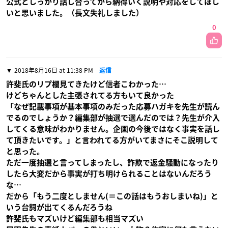
公式としっかり話し合ってから納得いく説明や対応をしてほし
いと思いました。（長文失礼しました）
0
2018年8月16日 at 11:38 PM
返信
許斐氏のリプ欄見てきたけど信者こわかった…
けどちゃんとした主張されてる方もいて良かった
「なぜ記載事項が基本事項のみだった応募ハガキを先生が読ん
でるのでしょうか？編集部が抽選で選んだのでは？先生が介入
してくる意味がわかりません。企画の今後ではなく事実を話し
て頂きたいです。」と言われてる方がいてまさにそこ説明して
と思った。
ただ一度抽選と言ってしまったし、詐欺で返金騒動になったり
したら大変だから事実が打ち明けられることはないんだろう
な…
だから「もう二度としません(＝この話はもうおしまいね)」と
いう台詞が出てくるんだろうね
許斐氏もマズいけど編集部も相当マズい