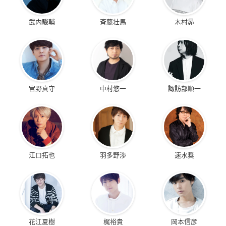
武内駿輔
斉藤壮馬
木村昴
宮野真守
中村悠一
諏訪部順一
江口拓也
羽多野渉
速水奨
花江夏樹
梶裕貴
岡本信彦