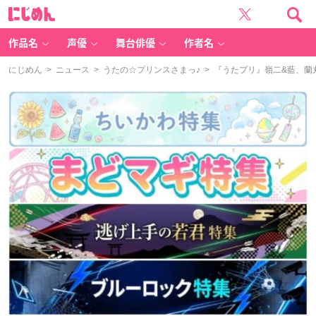
に
じ
め
ん
作品名
声優
舞台俳優
作者名
にじめん
>
ニュース
>
うたの☆プリンスさまっ♪
> 『うたプリ』嶺二&藍、蘭