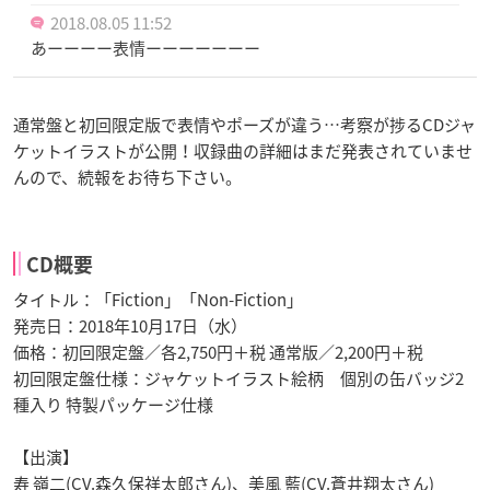
2018.08.05 11:52
あーーーー表情ーーーーーーー
通常盤と初回限定版で表情やポーズが違う…考察が捗るCDジャ
ケットイラストが公開！収録曲の詳細はまだ発表されていませ
んので、続報をお待ち下さい。
CD概要
タイトル：「Fiction」「Non-Fiction」
発売日：2018年10月17日（水）
価格：初回限定盤／各2,750円＋税 通常版／2,200円＋税
初回限定盤仕様：ジャケットイラスト絵柄 個別の缶バッジ2
種入り 特製パッケージ仕様
【出演】
寿 嶺二(CV.森久保祥太郎さん)、美風 藍(CV.蒼井翔太さん)