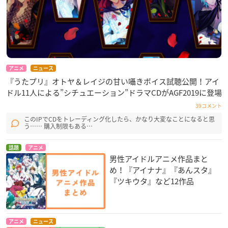
アニメ
ニュース
『うたプリ』オトヤ＆レイジの甘い囁きボイス試聴公開！アイ
ドル11人による”シチュエーション”ドラマCDがAGF2019に登場
39コメント
このIPでCDをトレーディング化したら、かなり大変なことになると思
う…… 購入制限もある…
話題
アニメ
男性アイドルアニメ作品まと
め！『アイナナ』『あんスタ』
『ツキウタ』など12作品
アニメ
ニュース