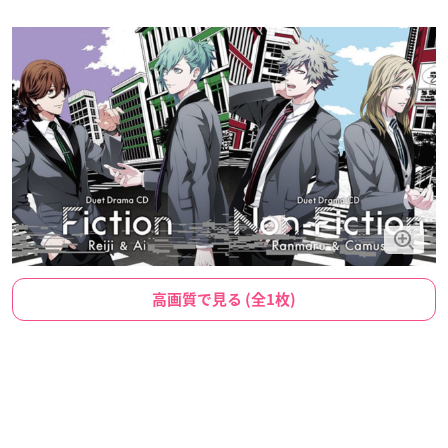
高画質で見る (全1枚)