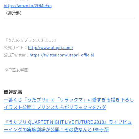
https://amzn.to/2OMeFxs
（通常
盤）
『うたの☆プリンスさまっ♪』
公式サイト：
http://www.utapri.com/
公式Twitter：
https://twitter.com/utapri_official
©早乙女学園
関連記事
一番くじ『うたプリ』ｘ「リラックマ」可愛すぎる描き下ろし
イラスト公開！プリンスたちがリラックマをハグ
『うたプリ QUARTET NIGHT LIVE FUTURE 2018』ライブビュ
ーイングの実施劇場が公開！その数なんと189ヶ所