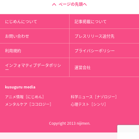
ページの先頭へ
にじめんについて
記事掲載について
お問い合わせ
プレスリリース送付先
利用規約
プライバシーポリシー
インフォマティブデータポリシ
運営会社
ー
kusuguru
media
アニメ情報［にじめん］
科学ニュース［ナゾロジー］
メンタルケア［ココロジー］
心理テスト［シンリ］
Copyright 2013 nijimen.