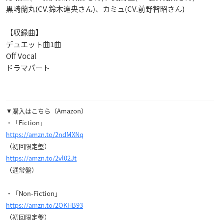
黒崎蘭丸(CV.鈴木達央さん)、カミュ(CV.前野智昭さん)
【収録曲】
デュエット曲1曲
Off Vocal
ドラマパート
▼購入はこちら（Amazon）
・「Fiction」
https://amzn.to/2ndMXNq
（初回限定盤）
https://amzn.to/2vl02Jt
（通常盤）
・「Non-Fiction」
https://amzn.to/2OKHB93
（初回限定盤）