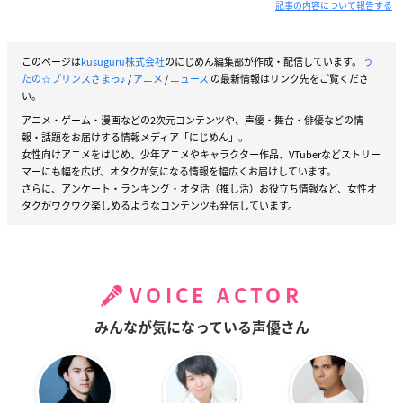
記事の内容について報告する
このページは
kusuguru株式会社
のにじめん編集部が作成・配信しています。
う
たの☆プリンスさまっ♪
/
アニメ
/
ニュース
の最新情報はリンク先をご覧くださ
い。
アニメ・ゲーム・漫画などの2次元コンテンツや、声優・舞台・俳優などの情
報・話題をお届けする情報メディア「にじめん」。
女性向けアニメをはじめ、少年アニメやキャラクター作品、VTuberなどストリー
マーにも幅を広げ、オタクが気になる情報を幅広くお届けしています。
さらに、アンケート・ランキング・オタ活（推し活）お役立ち情報など、女性オ
タクがワクワク楽しめるようなコンテンツも発信しています。
VOICE ACTOR
みんなが気になっている声優さん