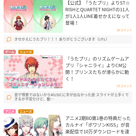
【公式】『うたプリ』よりST☆
RISHとQUARTET NIGHTの11人
が1人1人LINE着せかえになって
登場！
26コメント
きせかえにうたプリ！！！ ありがとうございます（≧∇≦）
ゲーム
ニュース
『うたプリ』のリズムゲームア
プリ『シャニライ』よりCM公
開！プリンスたちが滑らかに動
く！
25コメント
音ゲ得意ではないからMUSICに手が出なかった民 スライドが上手くで
きるか不安だけど、動…
アニメ
ニュース
アニメ2期BD第1巻の特典だった
カルナイ「ポワゾンKISS」が音
楽配信で10万ダウンロードを達