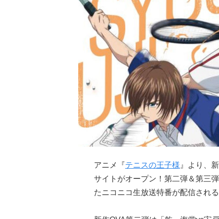
アニメ『
テニスの王子様
』より、新作
サイトがオープン！第二弾＆第三弾の
たニコニコ生放送特番が配信される