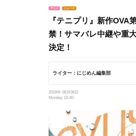
アニメ
ニュース
『テニプリ』新作OVA
禁！サマバレ中継や重
決定！
ライター：にじめん編集部
2018年 08月06日
Monday 10:40