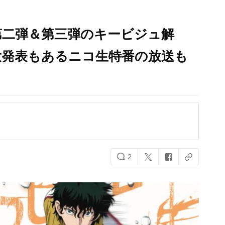
第二弾＆第三弾のキービジュ解
大発表もあるニコ生特番の放送も
2