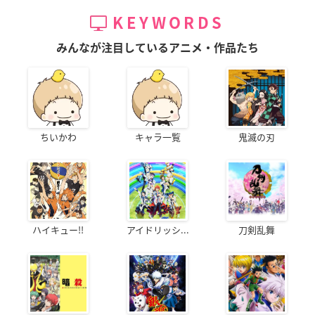
KEYWORDS
みんなが注目しているアニメ・作品たち
ちいかわ
キャラ一覧
鬼滅の刃
ハイキュー!!
アイドリッシ...
刀剣乱舞