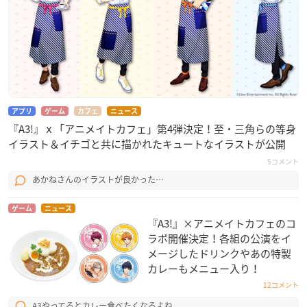
アプリ
ゲーム
カフェ
ニュース
『A3!』ｘ「アニメイトカフェ」第4弾決定！至・三角らの等身
イラスト＆イチゴと共に描かれたキュートなイラストが公開
5コメント
あかねさんのイラストが良かった…
ゲーム
ニュース
『A3!』×アニメイトカフェのコ
ラボ開催決定！各組の公演をイ
メージしたドリンクやあの特製
カレーもメニュー入り！
12コメント
A3やってるとカレー食べたくなるよね