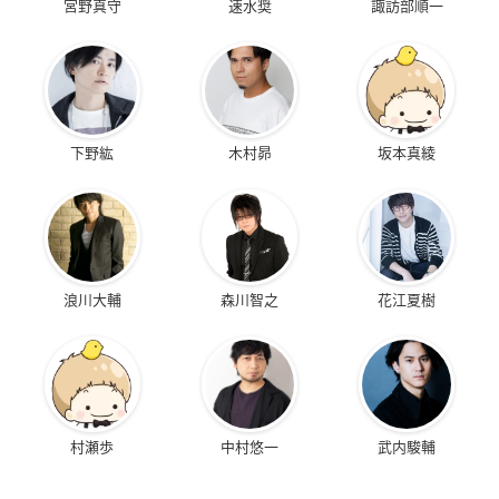
宮野真守
速水奨
諏訪部順一
下野紘
木村昴
坂本真綾
浪川大輔
森川智之
花江夏樹
村瀬歩
中村悠一
武内駿輔