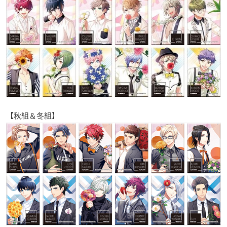
【秋組＆冬組】