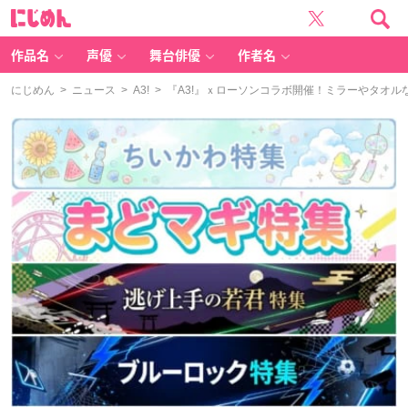
に
じ
め
ん
作品名
声優
舞台俳優
作者名
にじめん
>
ニュース
>
A3!
> 『A3!』ｘローソンコラボ開催！ミラーやタオ