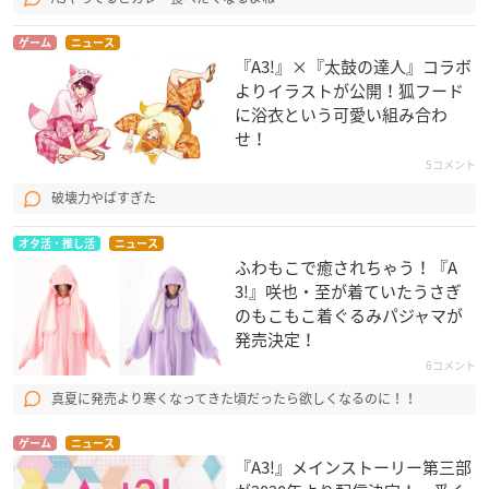
ゲーム
ニュース
『A3!』×『太鼓の達人』コラボ
よりイラストが公開！狐フード
に浴衣という可愛い組み合わ
せ！
5コメント
破壊力やばすぎた
オタ活・推し活
ニュース
ふわもこで癒されちゃう！『A
3!』咲也・至が着ていたうさぎ
のもこもこ着ぐるみパジャマが
発売決定！
6コメント
真夏に発売より寒くなってきた頃だったら欲しくなるのに！！
ゲーム
ニュース
『A3!』メインストーリー第三部