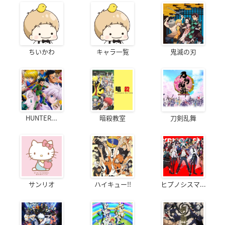
ちいかわ
キャラ一覧
鬼滅の刃
HUNTER...
暗殺教室
刀剣乱舞
サンリオ
ハイキュー!!
ヒプノシスマ...