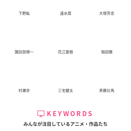
下野紘
速水奨
大塚芳忠
諏訪部順一
花江夏樹
稲田徹
村瀬歩
三宅健太
斉藤壮馬
KEYWORDS
みんなが注目しているアニメ・作品たち