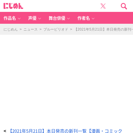
女
に
装
じ
を
め
や
ん
め
ら
作品名
声優
舞台俳優
作者名
れ
な
く
な
にじめん
>
ニュース
>
ブルーピリオド
>
【2021年5月21日】本日発売の新
る
男
の
子
の
話
-
ア
ニ
メ
情
報
サ
イ
ト
に
じ
め
ん
【2021年5月21日】本日発売の新刊一覧【漫画・コミック
<