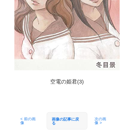
空電の姫君(3)
< 前の画
次の画
画像の記事に戻
像
像 >
る