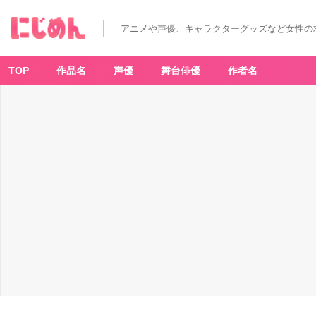
空
電
の
アニメや声優、キャラクターグッズなど女性の
姫
君
(3)
-
ア
TOP
作品名
声優
舞台俳優
作者名
ニ
メ
情
報
サ
イ
ト
に
じ
め
ん