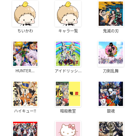
ちいかわ
キャラ一覧
鬼滅の刃
HUNTER...
アイドリッシ...
刀剣乱舞
ハイキュー!!
暗殺教室
銀魂