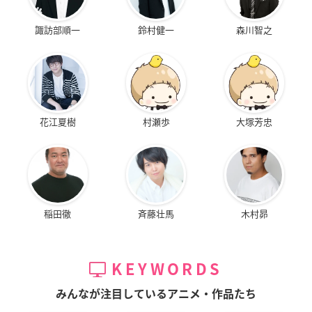
諏訪部順一
鈴村健一
森川智之
花江夏樹
村瀬歩
大塚芳忠
稲田徹
斉藤壮馬
木村昴
KEYWORDS
みんなが注目しているアニメ・作品たち