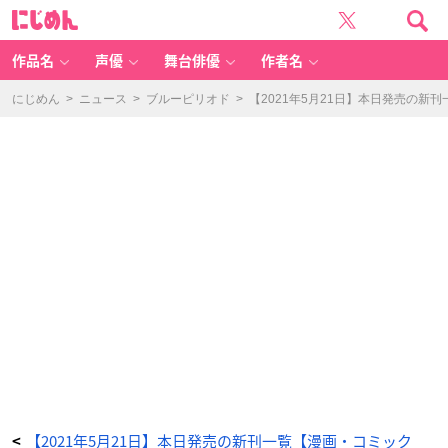
ラ
に
ス
じ
ト
め
ジ
ん
ェ
ン
作品名
声優
舞台俳優
作者名
ダ
ー
~
何
にじめん
>
ニュース
>
ブルーピリオド
>
【2021年5月21日】本日発売の新
者
で
も
な
い
私
た
ち
~
(1)
-
ア
ニ
メ
情
報
サ
イ
ト
に
じ
め
ん
【2021年5月21日】本日発売の新刊一覧【漫画・コミック
<