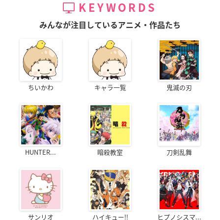
KEYWORDS
みんなが注目しているアニメ・作品たち
ちいかわ
キャラ一覧
鬼滅の刃
HUNTER...
暗殺教室
刀剣乱舞
サンリオ
ハイキュー!!
ヒプノシスマ...