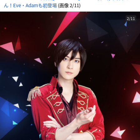
イ
ん！Eve・Adamも初登場
(画像 2/11)
ト
に
じ
め
ん
2/11