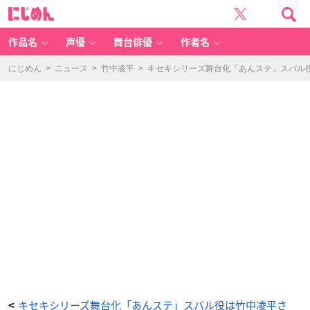
「あ
に
ん
じ
さ
め
ん
ん
ぶ
る
作品名
声優
舞台俳優
作者名
ス
タ
ー
ズ！
にじめん
>
ニュース
>
竹中凌平
>
キセキシリーズ舞台化「あんステ」スバル役
T
H
E
S
T
A
G
E」
-T
ra
c
k
to
M
ir
a
cl
e-
氷
鷹
北
斗：
山
本
一
慶
さ
ん
-
ア
ニ
メ
情
報
キセキシリーズ舞台化「あんステ」スバル役は竹中凌平さ
<
サ