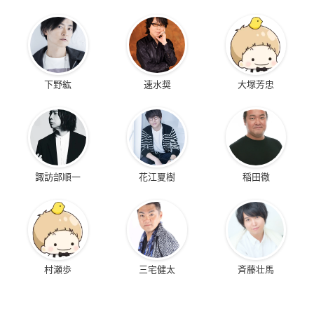
下野紘
速水奨
大塚芳忠
諏訪部順一
花江夏樹
稲田徹
村瀬歩
三宅健太
斉藤壮馬