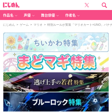
に
じ
め
ん
作品名
声優
舞台俳優
作者名
にじめん
>
ゲーム
>
マリオ
> 特別ルールが実装「マリオカート×UNO」バナ