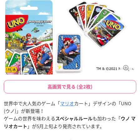
高画質で見る (全2枚)
世界中で大人気のゲーム「
マリオ
カート」デザインの「UNO
(ウノ)」が新登場！
ゲームの世界を味わえる
も加わった「
スペシャルルール
ウノ マ
」が5月上旬より発売されています。
リオカート