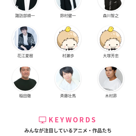
諏訪部順一
鈴村健一
森川智之
花江夏樹
村瀬歩
大塚芳忠
稲田徹
斉藤壮馬
木村昴
KEYWORDS
みんなが注目しているアニメ・作品たち