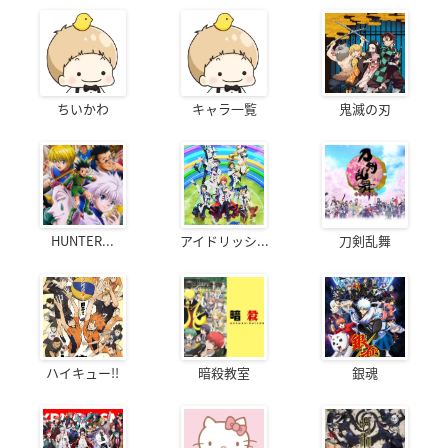
ちいかわ
キャラ一覧
鬼滅の刃
HUNTER...
アイドリッシ...
刀剣乱舞
ハイキュー!!
暗殺教室
銀魂