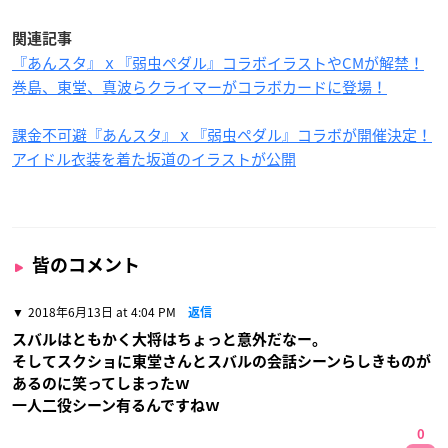
関連記事
『あんスタ』ｘ『弱虫ペダル』コラボイラストやCMが解禁！
巻島、東堂、真波らクライマーがコラボカードに登場！
課金不可避『あんスタ』ｘ『弱虫ペダル』コラボが開催決定！
アイドル衣装を着た坂道のイラストが公開
皆のコメント
2018年6月13日 at 4:04 PM
返信
スバルはともかく大将はちょっと意外だなー。
そしてスクショに東堂さんとスバルの会話シーンらしきものが
あるのに笑ってしまったｗ
一人二役シーン有るんですねｗ
0