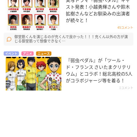
実写ドラマ『弱虫ペダル』キャ
スト発表！小越勇輝さんや鈴木
拡樹さんなどお馴染みの出演者
が続々と！
45コメント
御堂筋くんを演じるのが充くんで良かった！！！充くん以外の方が演
じる御堂筋って想像できなく…
イベント
アニメ
ニュース
『弱虫ペダル』が「ツール・
ド・フランス さいたまクリテリ
ウム」とコラボ！総北高校の5人
がコラボジャージ等を着る！
1コメント