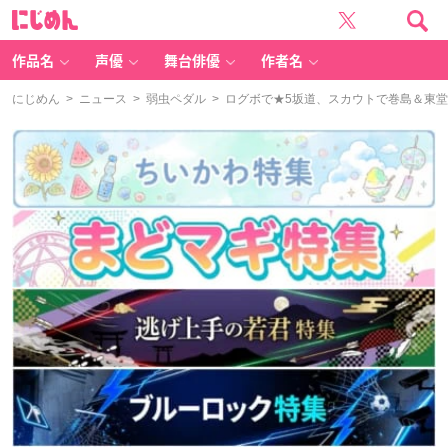
に
じ
め
ん
作品名
声優
舞台俳優
作者名
にじめん
>
ニュース
>
弱虫ペダル
> ログボで★5坂道、スカウトで巻島＆東