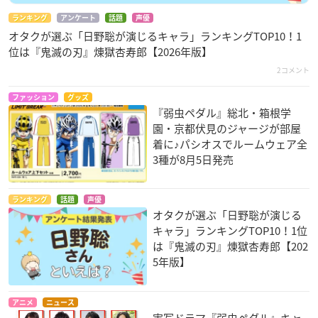
ランキング
アンケート
話題
声優
オタクが選ぶ「日野聡が演じるキャラ」ランキングTOP10！1
位は『鬼滅の刃』煉󠄁獄杏寿郎【2026年版】
2コメント
ファッション
グッズ
『弱虫ペダル』総北・箱根学
園・京都伏見のジャージが部屋
着に♪パシオスでルームウェア全
3種が8月5日発売
ランキング
話題
声優
オタクが選ぶ「日野聡が演じる
キャラ」ランキングTOP10！1位
は『鬼滅の刃』煉󠄁獄杏寿郎【202
5年版】
アニメ
ニュース