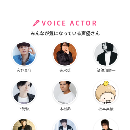
VOICE ACTOR
みんなが気になっている声優さん
宮野真守
速水奨
諏訪部順一
下野紘
木村昴
坂本真綾