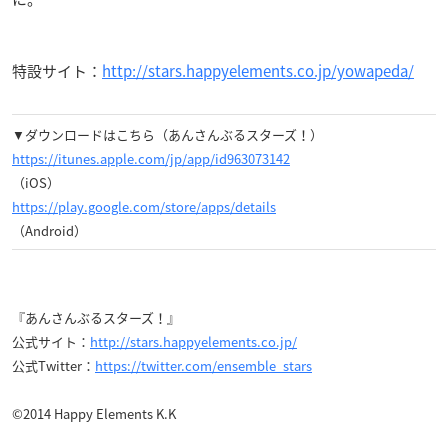
特設サイト：
http://stars.happyelements.co.jp/yowapeda/
▼ダウンロードはこちら（あんさんぶるスターズ！）
https://itunes.apple.com/jp/app/id963073142
（iOS）
https://play.google.com/store/apps/details
（Android）
『あんさんぶるスターズ！』
公式サイト：
http://stars.happyelements.co.jp/
公式Twitter：
https://twitter.com/ensemble_stars
©2014 Happy Elements K.K