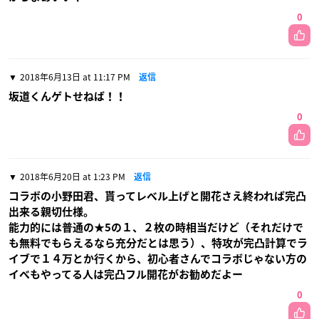
0
2018年6月13日 at 11:17 PM
返信
坂道くんゲトせねば！！
0
2018年6月20日 at 1:23 PM
返信
コラボの小野田君、貰ってレベル上げと開花さえ終われば完凸
出来る親切仕様。
能力的には普通の★5の１、２枚の時相当だけど（それだけで
も無料でもらえるなら充分だとは思う）、特攻が完凸計算でラ
イブで１４万とか行くから、初心者さんでコラボじゃない方の
イベもやってる人は完凸フル開花がお勧めだよー
0