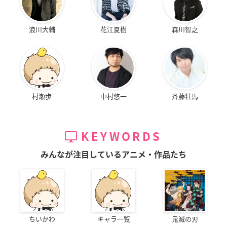
浪川大輔
花江夏樹
森川智之
村瀬歩
中村悠一
斉藤壮馬
KEYWORDS
みんなが注目しているアニメ・作品たち
ちいかわ
キャラ一覧
鬼滅の刃