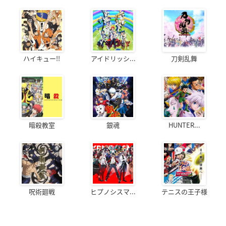
ハイキュー!!
アイドリッシ...
刀剣乱舞
暗殺教室
銀魂
HUNTER...
呪術廻戦
ヒプノシスマ...
テニスの王子様