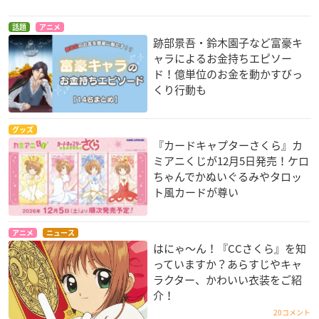
話題
アニメ
跡部景吾・鈴木園子など富豪キ
ャラによるお金持ちエピソー
ド！億単位のお金を動かすびっ
くり行動も
グッズ
『カードキャプターさくら』カ
ミアニくじが12月5日発売！ケロ
ちゃんでかぬいぐるみやタロッ
ト風カードが尊い
アニメ
ニュース
はにゃ〜ん！『CCさくら』を知
っていますか？あらすじやキャ
ラクター、かわいい衣装をご紹
介！
20コメント