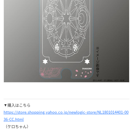
▼購入はこちら
https://store.shopping.yahoo.co.jp/newlogic-store/NL1801014401-00
36-CC.html
（ケロちゃん）