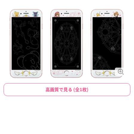
高画質で見る (全1枚)