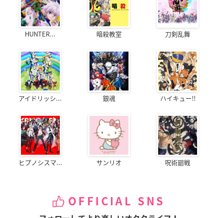
HUNTER...
暗殺教室
刀剣乱舞
アイドリッシ...
銀魂
ハイキュー!!
ヒプノシスマ...
サンリオ
呪術廻戦
OFFICIAL SNS