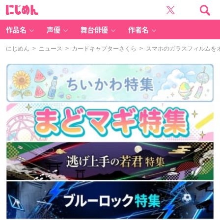
に
じ
め
ん
作品名
声優
舞台俳優
作者名
にじめん
>
ニュース
>
カードキャプターさくら
> スマホのガラスフィルムを