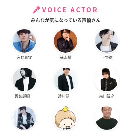
VOICE ACTOR
みんなが気になっている声優さん
宮野真守
速水奨
下野紘
諏訪部順一
鈴村健一
森川智之