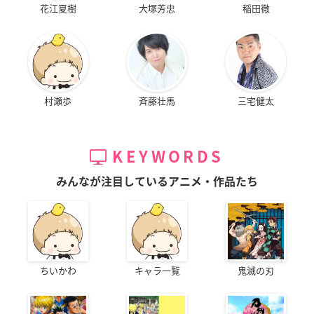
花江夏樹
大塚芳忠
稲田徹
村瀬歩
斉藤壮馬
三宅健太
KEYWORDS
みんなが注目しているアニメ・作品たち
ちいかわ
キャラ一覧
鬼滅の刃