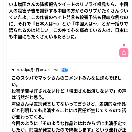
いま増田さんの降板報告ツイートのリプライ欄見たら、中国
人の殺害予告を謝罪する中国の方からのリプがたくさんつい
ていたよ。この作者のヘイト発言も殺害予告も極端な例なの
に、それで『日本人は〜』とか『中国人は〜』とか一括りで
語られるのは悲しい。この件で心を痛めている人は、日本に
も中国にもたくさんいるだろうに。
0
2018年6月6日 at 4:58 PM
返信
このスタバでマックさんのコメントみんなに読んでほし
い。
殺害予告は許されないけど「増田さん出演しないで」の声
は当然だと思う。
声優さんは差別発言してないって言うけど、差別的な作品
だと判明しても出演することには責任が生じてくるので話
が変わってくる。
今回のように「そのような作品とはわからずに出演予定で
したが、問題が発覚したので降板します」という流れが正