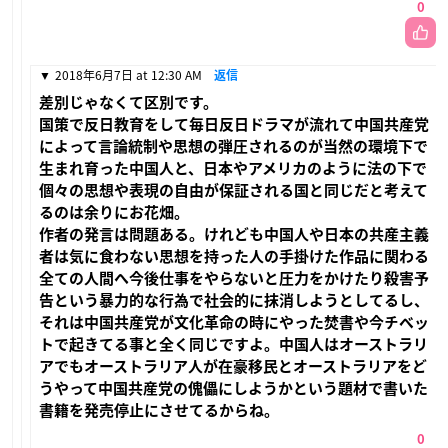
0
2018年6月7日 at 12:30 AM
返信
差別じゃなくて区別です。
国策で反日教育をして毎日反日ドラマが流れて中国共産党
によって言論統制や思想の弾圧されるのが当然の環境下で
生まれ育った中国人と、日本やアメリカのように法の下で
個々の思想や表現の自由が保証される国と同じだと考えて
るのは余りにお花畑。
作者の発言は問題ある。けれども中国人や日本の共産主義
者は気に食わない思想を持った人の手掛けた作品に関わる
全ての人間へ今後仕事をやらないと圧力をかけたり殺害予
告という暴力的な行為で社会的に抹消しようとしてるし、
それは中国共産党が文化革命の時にやった焚書や今チベッ
トで起きてる事と全く同じですよ。中国人はオーストラリ
アでもオーストラリア人が在豪移民とオーストラリアをど
うやって中国共産党の傀儡にしようかという題材で書いた
書籍を発売停止にさせてるからね。
0