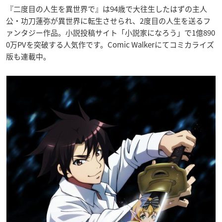
『二度目の人生を異世界で』は94歳で大往生したはずの主人
公・功刀蓮弥が異世界に転生させられ、2度目の人生を送るフ
ァンタジー作品。小説投稿サイト「小説家になろう」で1億890
0万PVを突破する人気作です。Comic Walkerにてコミカライズ
版も連載中。