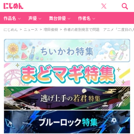
に
じ
め
ん
作品名
声優
舞台俳優
作者名
にじめん
>
ニュース
>
増田俊樹
> 作者の差別発言で問題 アニメ『二度目の