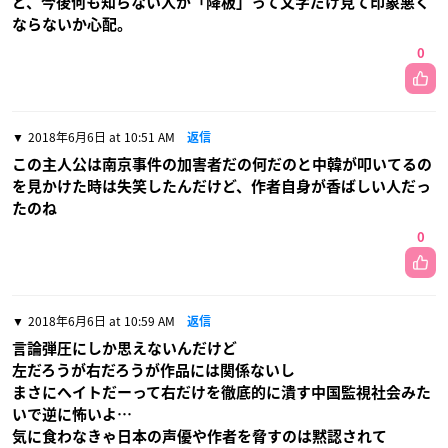
ど、今後何も知らない人が「降板」って文字だけ見て印象悪く
ならないか心配。
0
2018年6月6日 at 10:51 AM
返信
この主人公は南京事件の加害者だの何だのと中韓が叩いてるの
を見かけた時は失笑したんだけど、作者自身が香ばしい人だっ
たのね
0
2018年6月6日 at 10:59 AM
返信
言論弾圧にしか思えないんだけど
左だろうが右だろうが作品には関係ないし
まさにヘイトだーって右だけを徹底的に潰す中国監視社会みた
いで逆に怖いよ…
気に食わなきゃ日本の声優や作者を脅すのは黙認されて