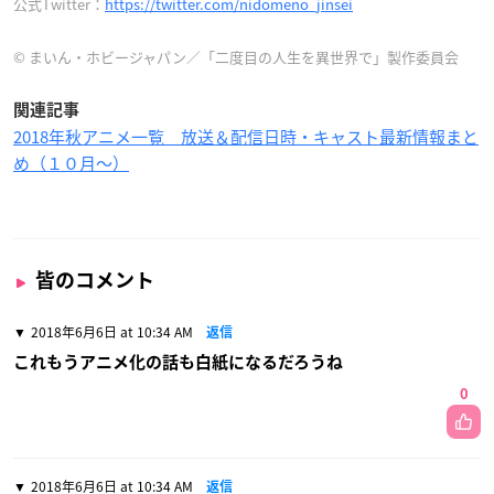
公式Twitter：
https://twitter.com/nidomeno_jinsei
© まいん・ホビージャパン／「二度目の人生を異世界で」製作委員会
関連記事
2018年秋アニメ一覧 放送＆配信日時・キャスト最新情報まと
め（１０月〜）
皆のコメント
2018年6月6日 at 10:34 AM
返信
これもうアニメ化の話も白紙になるだろうね
0
2018年6月6日 at 10:34 AM
返信