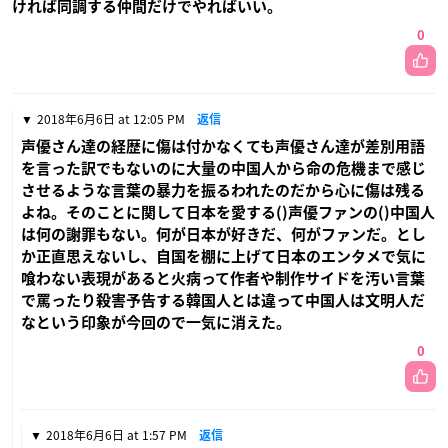
ければ同調する仲間だけでやればいい。
0
2018年6月6日 at 12:05 PM
返信
声優さん達の経歴に傷は付かなくても声優さん達が差別用語
を言った訳でもないのに大量の中国人から命の危機まで感じ
させるような言葉の暴力を振るわれたのだから心に傷は残る
よね。そのことに関して日本を愛する()声優ファンの()中国人
は何の謝罪もない。何が日本が好きだ、何がファンだ。とし
か正直思えないし、自国を棚に上げて日本のエンタメで気に
喰わない表現があると火病って作者や制作サイドを汚い言葉
で罵ったり殺害予告する韓国人とは違って中国人は文明人だ
なという印象が今回ので一気に消えた。
0
2018年6月6日 at 1:57 PM
返信