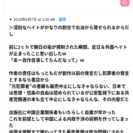
2018年6月7日 at 3:20 AM
返信
＞深刻なヘイトがかなりの割合で右派から発せられるからだ
し
前に2ｃｈで朝日の垢が規制された瞬間、反日＆外国ヘイト
が止まったこと思い出したｗ
「あー自作自演してたんだなって」ｗ
作者の責任はもっともだが創作以前の発言だし犯罪者の発言
とするなら書店から
”元犯罪者”の書籍も販売中止にしなきゃならない、日本で
は思想・信条の自由は認められているが公安監視下にある共
産党関連の本も全て中止にしなきゃならんな、その内容だと
出版社に中国企業関係者もいたらしく自粛が早かった
これを前提として中国による内政干渉の前例を作ってしまっ
た
中国大使館まで関わってきた最早表現は政治問題にされた