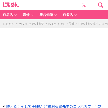
『種
に
村
じ
有
め
菜』
ん
×
ア
作品名
声優
舞台俳優
作者名
ニ
メ
イ
ト
にじめん
>
カフェ
>
種村有菜
>
映えた！そして美味い！”種村有菜先生のコラ
カ
フ
ェ
「神
風
怪
盗
ジ
ャ
ン
ヌ」
天
使
の
ペ
ル
の
実
ケ
ー
キ
切
断
面
-
ア
ニ
メ
情
報
サ
イ
ト
に
映えた！そして美味い！”種村有菜先生のコラボカフェ”に行
<
じ