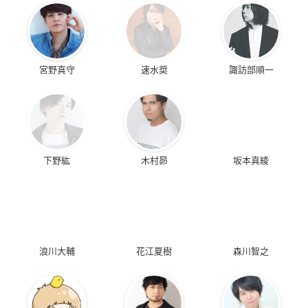
宮野真守
速水奨
諏訪部順一
下野紘
木村昴
坂本真綾
浪川大輔
花江夏樹
森川智之