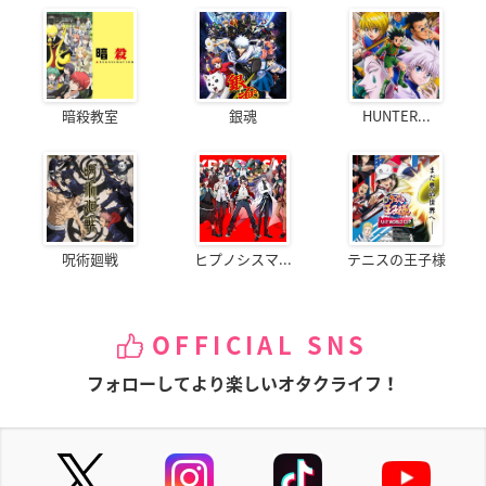
暗殺教室
銀魂
HUNTER...
呪術廻戦
ヒプノシスマ...
テニスの王子様
OFFICIAL SNS
フォローしてより楽しいオタクライフ！