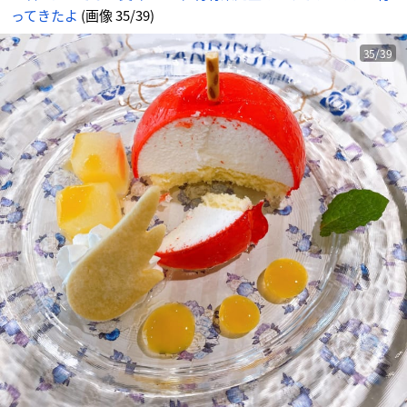
め
ってきたよ
(画像 35/39)
ん
35/39