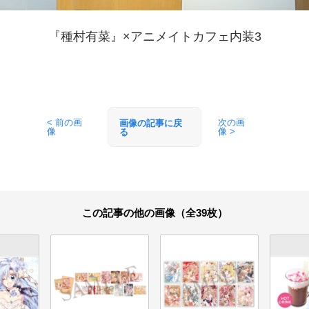
『種村有菜』×アニメイトカフェ内装3
< 前の画
次の画
画像の記事に戻
像
像 >
る
この記事の他の画像（全39枚）