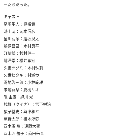
ーたちだった。
キャスト
尾崎隼人：梶裕貴
鴻上滉：岡本信彦
星川翡翠：逢坂良太
鵜飼昌吾：木村良平
汀紫鶴：鈴村健一
鷺澤累：櫻井孝宏
久世ツグミ：木村珠莉
久世ヒタキ：村瀬歩
鴬地啓三郎：小林範雄
朱鷺宮栞：夏樹リオ
隠 由鷹：緑川 光
杙椰（クイナ）：宮下栄治
猿子基史：興津和幸
燕野太郎：榎木淳弥
四木沼 喬：遠藤大智
四木沼 薔子：眞田朱音