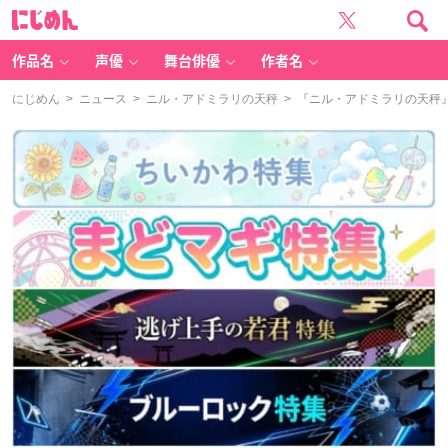
に
じ
め
ん
作品名
声優
舞台俳優
作者名
にじめん
>
ニュース
>
ニル・アドミラリの天秤
> 『ニル・アドミラリの天秤