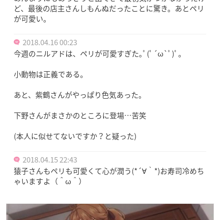
ど、最後の店主さんしもんぬだったことに驚き。あとペリ
が可愛い。
2018.04.16 00:23
今週のニルアドは、ペリが可愛すぎた｡ﾟ(ﾟ´ω`ﾟ)ﾟ｡
小動物は正義である。
あと、紫鶴さんがやっぱり色気あった。
下野さんがまさかのところに登場…苦笑
(本人に似せてないですか？と疑った)
2018.04.15 22:43
猿子さんもペリも可愛くて心が潤う(*´∀｀*)お寿司冷めち
ゃいますよ（＾ω＾）