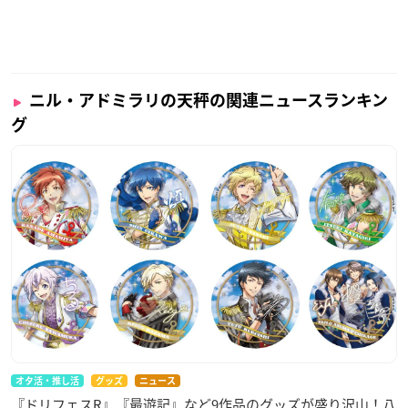
ニル・アドミラリの天秤の関連ニュースランキン
グ
オタ活・推し活
グッズ
ニュース
『ドリフェスR』『最遊記』など9作品のグッズが盛り沢山！八