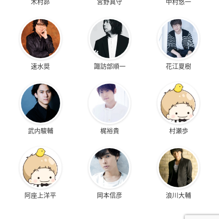
木村昴
宮野真守
中村悠一
速水奨
諏訪部順一
花江夏樹
武内駿輔
梶裕貴
村瀬歩
阿座上洋平
岡本信彦
浪川大輔