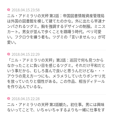
2018.04.15 23:58
ニル・アドミラリの天秤 第2話：帝国図書情報資産管理局
は外国の図書館を模して建てたのかな。外に出たら早速ナ
ンパされるツグミ。胸を強調するデザインの制服。ミニス
カート。男女が並んで歩くことを躊躇う時代。ペリ可愛
い。フクロウを嫌う者も。ツグミの「言いませんっ」が可
愛い。
2018.04.15 22:29
「ニル・アドミラリの天秤」第2話：巡回で何も見つから
なかったことに負い目を感じるツグミ。それだけ平和だと
いう事だから、むしろ喜んで良いと思うんだけどね・・・
アウラの見え方一つにも、メラメラしていたりボンヤリ光
を放っていたりと個性がある。この作品、相当ディテール
を作り込んでいるな。
2018.04.15 22:28
ニル・アドミラリの天秤 第2話観た。初仕事。男には興味
ないってことで、いちゃいちゃするよりも一緒に仕事をす