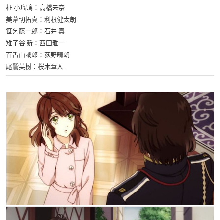
柾 小瑠璃：高橋未奈
美葦切拓真：利根健太朗
笹乞藤一郎：石井 真
雉子谷 新：西田雅一
百舌山識郎：荻野晴朗
尾鷲英樹：桜木章人