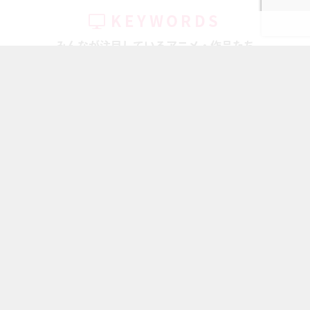
KEYWORDS
みんなが注目しているアニメ・作品たち
キャラ一覧
ハイキュー!!
アイドリッシ...
鬼滅の刃
ちいかわ
呪術廻戦