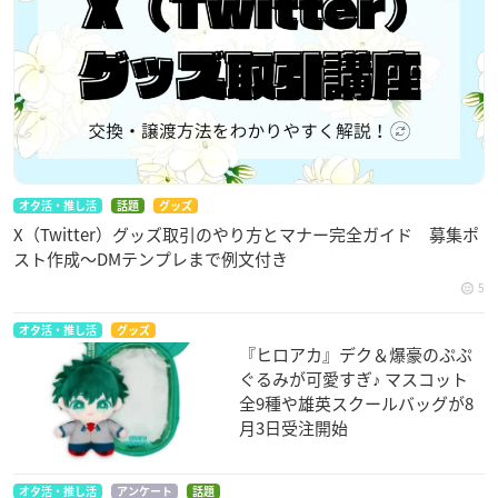
オタ活・推し活
話題
グッズ
X（Twitter）グッズ取引のやり方とマナー完全ガイド 募集ポ
スト作成〜DMテンプレまで例文付き
5
オタ活・推し活
グッズ
『ヒロアカ』デク＆爆豪のぷぷ
ぐるみが可愛すぎ♪ マスコット
全9種や雄英スクールバッグが8
月3日受注開始
オタ活・推し活
アンケート
話題