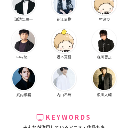
諏訪部順一
花江夏樹
村瀬歩
中村悠一
坂本真綾
森川智之
武内駿輔
内山昂輝
浪川大輔
KEYWORDS
みんなが注目しているアニメ・作品たち