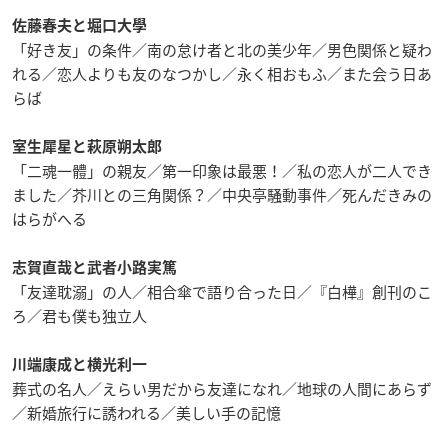
佐藤春夫と堀口大學
「好き友」の条件／南の怠け者と北の美少年／男色関係と疑わ
れる／恋人よりも友のなつかし／永く相おもふ／また会う日あ
らば
室生犀星と萩原朔太郎
「二魂一體」の親友／第一印象は最悪！／私の恋人が二人でき
ました／芥川との三角関係？／中央亭騒動事件／死んだきみの
はらがへる
志賀直哉と武者小路実篤
「友達耽溺」の人／相合傘で語り合った日／『白樺』創刊のこ
ろ／君も僕も独立人
川端康成と横光利一
葬式の名人／えらい男だから友達になれ／地球の人間にあらず
／新婚旅行に誘われる／美しい手の記憶