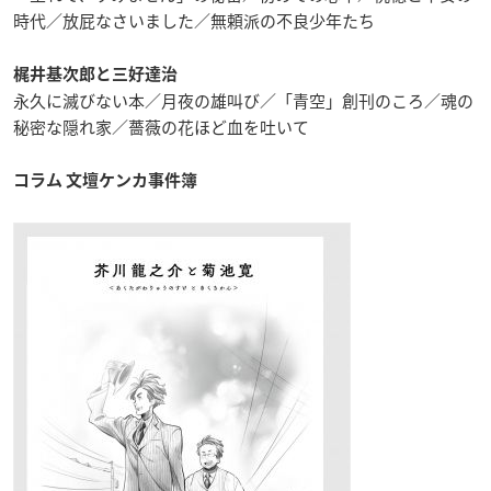
時代／放屁なさいました／無頼派の不良少年たち
梶井基次郎と三好達治
永久に滅びない本／月夜の雄叫び／「青空」創刊のころ／魂の
秘密な隠れ家／薔薇の花ほど血を吐いて
コラム 文壇ケンカ事件簿