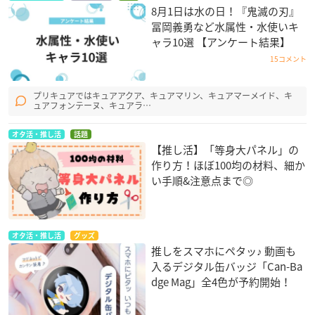
8月1日は水の日！『鬼滅の刃』
冨岡義勇など水属性・水使いキ
ャラ10選 【アンケート結果】
15コメント
プリキュアではキュアアクア、キュアマリン、キュアマーメイド、キ
ュアフォンテーヌ、キュアラ…
オタ活・推し活
話題
【推し活】「等身大パネル」の
作り方！ほぼ100均の材料、細か
い手順&注意点まで◎
オタ活・推し活
グッズ
推しをスマホにペタッ♪ 動画も
入るデジタル缶バッジ「Can-Ba
dge Mag」全4色が予約開始！