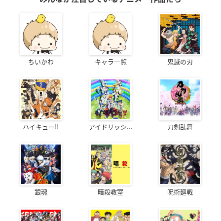
ちいかわ
キャラ一覧
鬼滅の刃
ハイキュー!!
アイドリッシ...
刀剣乱舞
銀魂
暗殺教室
呪術廻戦