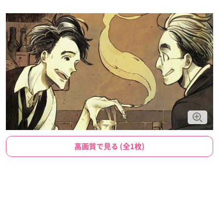
高画質で見る (全1枚)