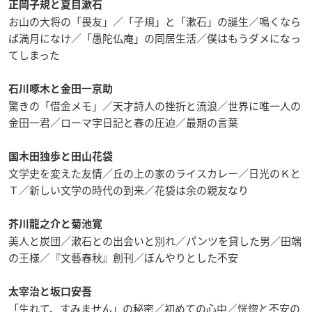
正岡子規と夏目漱石
お山の大将の「畏友」／「子規」と「漱石」の誕生／鳴くなら
ば満月になけ／「愚陀仏庵」の同居生活／僕はもうダメになっ
てしまった
石川啄木と金田一京助
驚きの「借金メモ」／天才詩人の挫折と流浪／世界に唯一人の
金田一君／ローマ字日記と春の圧迫／最期の言葉
国木田独歩と田山花袋
文学史を変えた友情／丘の上の家のライスカレー／日光のＫと
Ｔ／新しい文学の時代の到来／花袋は余の親友なり
芥川龍之介と菊池寛
美人と炭団／漱石との出会いと別れ／パンツを貸した男／田端
の王様／『文藝春秋』創刊／ぼんやりとした不安
太宰治と坂口安吾
「生れて、すみません」の秘密／初めての心中／恍惚と不安の