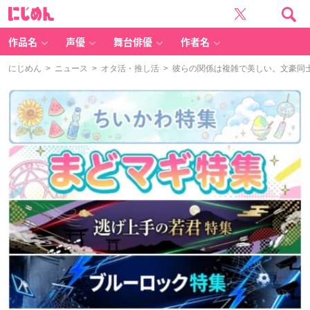
に
じ
め
ん
作品名
声優
舞台俳優
作者名
にじめん
>
ニュース
>
オタ活・推し活
> 彼らの関係は複雑で美しい。文豪同