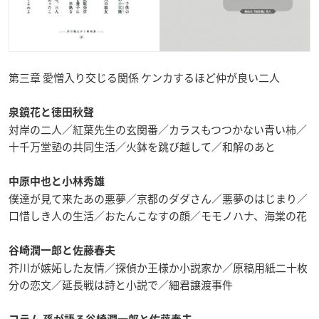
第三章 愛憎入り交じる関係 ケンカするほど仲が良い二人
泉鏡花と徳田秋聲
対岸の二人／紅葉先生の玄関番／カラスもつつかない青い柿／
十千万堂塾の共同生活／火鉢を跳び越して／和解のあと
中原中也と小林秀雄
僕達が見て来たあの悪夢／京都のダダさん／悪夢のはじまり／
口惜しき人の生活／おたんこなすの顔／モモノハナ、海棠の花
谷崎潤一郎と佐藤春夫
芥川が嫉妬した友情／探偵か王様か小説家か／原稿用紙二十枚
分の恋文／延長戦は詩と小説で／細君譲渡事件