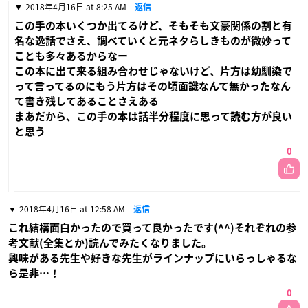
2018年4月16日 at 8:25 AM
返信
この手の本いくつか出てるけど、そもそも文豪関係の割と有
名な逸話でさえ、調べていくと元ネタらしきものが微妙って
ことも多々あるからなー
この本に出て来る組み合わせじゃないけど、片方は幼馴染で
って言ってるのにもう片方はその頃面識なんて無かったなん
て書き残してあることさえある
まあだから、この手の本は話半分程度に思って読む方が良い
と思う
0
2018年4月16日 at 12:58 AM
返信
これ結構面白かったので買って良かったです(^^)それぞれの参
考文献(全集とか)読んでみたくなりました。
興味がある先生や好きな先生がラインナップにいらっしゃるな
ら是非…！
0