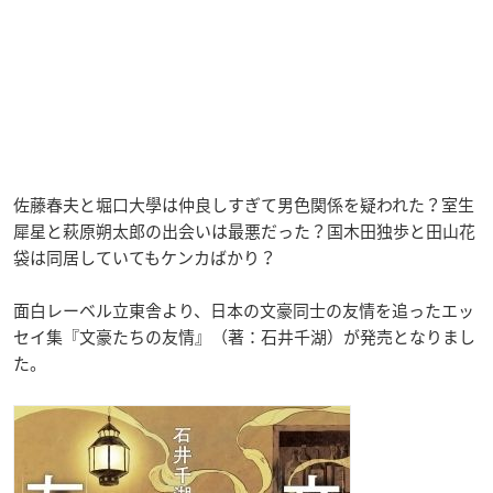
佐藤春夫と堀口大學は仲良しすぎて男色関係を疑われた？室生
犀星と萩原朔太郎の出会いは最悪だった？国木田独歩と田山花
袋は同居していてもケンカばかり？
面白レーベル立東舎より、日本の文豪同士の友情を追ったエッ
セイ集『文豪たちの友情』（著：石井千湖）が発売となりまし
た。