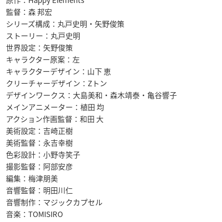
原作：Happy Elements
監督：森 邦宏
シリーズ構成：丸戸史明・矢野俊策
ストーリー：丸戸史明
世界設定：矢野俊策
キャラクター原案：左
キャラクターデザイン：山下 恵
クリーチャーデザイン：Zトン
デザインワークス：大島美和・森木靖泰・亀谷響子
メインアニメーター：植田 均
アクション作画監督：和田 大
美術設定：吉崎正樹
美術監督：永吉幸樹
色彩設計：小野寺笑子
撮影監督：阿部安彦
編集：梅津朋美
音響監督：明田川仁
音響制作：マジックカプセル
音楽：TOMISIRO