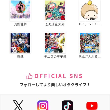
刀剣乱舞
忍たま乱太郎
Ｄｒ．ＳＴＯ...
銀魂
テニスの王子様
あんさんぶる...
OFFICIAL SNS
フォローしてより楽しいオタクライフ！