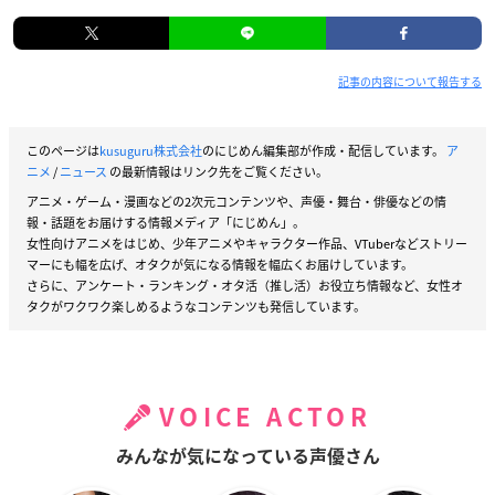
記事の内容について報告する
このページは
kusuguru株式会社
のにじめん編集部が作成・配信しています。
ア
ニメ
/
ニュース
の最新情報はリンク先をご覧ください。
アニメ・ゲーム・漫画などの2次元コンテンツや、声優・舞台・俳優などの情
報・話題をお届けする情報メディア「にじめん」。
女性向けアニメをはじめ、少年アニメやキャラクター作品、VTuberなどストリー
マーにも幅を広げ、オタクが気になる情報を幅広くお届けしています。
さらに、アンケート・ランキング・オタ活（推し活）お役立ち情報など、女性オ
タクがワクワク楽しめるようなコンテンツも発信しています。
VOICE ACTOR
みんなが気になっている声優さん