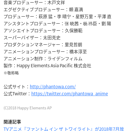
音楽プロデューサー：木戸文祥
エグゼクティブプロデューサー：頼 嘉満
プロデューサー：萩原 猛・李 晴宁・星野万里・平澤 直
アシスタントプロデューサー：张 晓茜・杨 祎臣・劉 陽
アソシエイトプロデューサー：久保勝範
スーパーバイザー：太田克史
プロダクションマネージャー：里見哲朗
アニメーションプロデューサー：橋本淳至
アニメーション制作：ライデンフィルム
製作：Happy Elements Asia Pacific 株式会社
※敬称略
公式サイト：
http://phantowa.com/
公式Twitter：
https://twitter.com/phantowa_anime
(C)2018 Happy Elements AP
関連記事
TVアニメ『ファントム イン ザ トワイライト』が2018年7月放