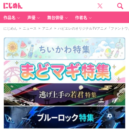
に
じ
め
ん
作品名
声優
舞台俳優
作者名
にじめん
>
ニュース
>
アニメ
> ハピエレのオリジナルTVアニメ『ファントワ