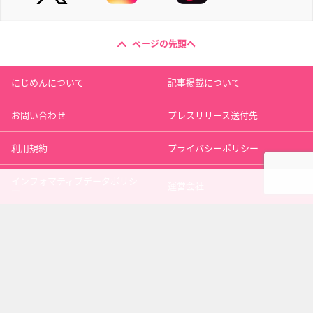
ページの先頭へ
にじめんについて
記事掲載について
お問い合わせ
プレスリリース送付先
利用規約
プライバシーポリシー
インフォマティブデータポリシ
運営会社
ー
kusuguru
media
アニメ情報［にじめん］
科学ニュース［ナゾロジー］
メンタルケア［ココロジー］
心理テスト［シンリ］
Copyright 2013 nijimen.