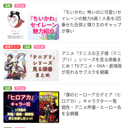
話題
アニメ
『ちいかわ』怖いのに可愛いセ
イレーンの魅力6選！人魚を2匹
乗せた巨体と喋り方のギャップ
が尊い
劇場アニメ
話題
アニメ
アニメ『テニスの王子様（テニ
プリ）』シリーズを見る順番ま
とめ！TVアニメ・OVA・劇場版
が見れるサブスクを網羅
話題
アニメ
『僕のヒーローアカデミア（ヒ
ロアカ）』キャラクター一覧
個性・アニメ声優・ヒーロー名
を全網羅