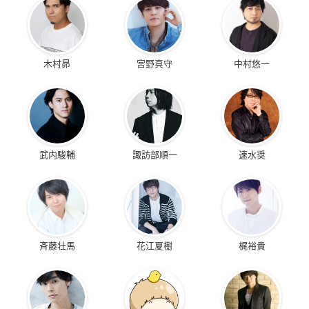
木村昴
宮野真守
中村悠一
武内駿輔
諏訪部順一
速水奨
斉藤壮馬
花江夏樹
梶裕貴