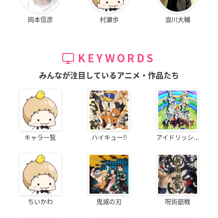
岡本信彦
村瀬歩
浪川大輔
KEYWORDS
みんなが注目しているアニメ・作品たち
キャラ一覧
ハイキュー!!
アイドリッシ...
ちいかわ
鬼滅の刃
呪術廻戦