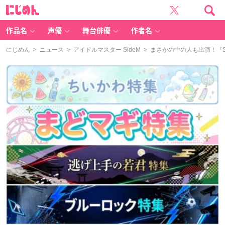
に
じ
め
ん
作品名
声優
舞台俳優
作者名
にじめん
>
ニュース
>
アイドルマスター SideM
> まさかの中の人も出演！『Si