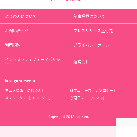
にじめんについて
記事掲載について
お問い合わせ
プレスリリース送付先
利用規約
プライバシーポリシー
インフォマティブデータポリシ
運営会社
ー
kusuguru
media
アニメ情報［にじめん］
科学ニュース［ナゾロジー］
メンタルケア［ココロジー］
心理テスト［シンリ］
Copyright 2013 nijimen.