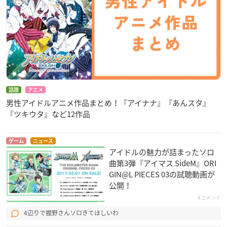
話題
アニメ
男性アイドルアニメ作品まとめ！『アイナナ』『あんスタ』
『ツキウタ』など12作品
ゲーム
ニュース
アイドルの魅力が詰まったソロ
曲第3弾『アイマス SideM』ORI
GIN@L PIECES 03の試聴動画が
公開！
4コメント
4辺りで握野さんソロきてほしいわ