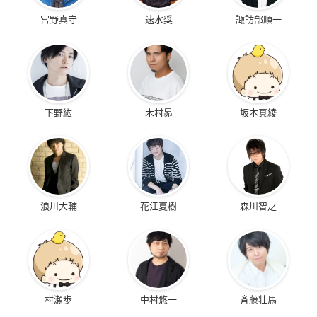
宮野真守
速水奨
諏訪部順一
下野紘
木村昴
坂本真綾
浪川大輔
花江夏樹
森川智之
村瀬歩
中村悠一
斉藤壮馬