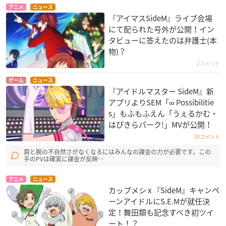
アニメ
ニュース
『アイマスSideM』ライブ会場
にて配られた号外が公開！イン
タビューに答えたのは弁護士(本
物)？
2コメント
ゲーム
ニュース
『アイドルマスター SideM』新
アプリよりSEM「∞ Possibilitie
s」もふもふえん「うぇるかむ・
はぴきらパーク!」MVが公開！
30コメント
肩と腕の不自然さがなくなるにはみんなの課金の力が必要です。この
手のPVは確実に課金が反映…
アニメ
ニュース
カップメシ x 『SideM』キャンペ
ーンアイドルにS.E.Mが就任決
定！舞田類も記念すべき初ツイ
ート！？