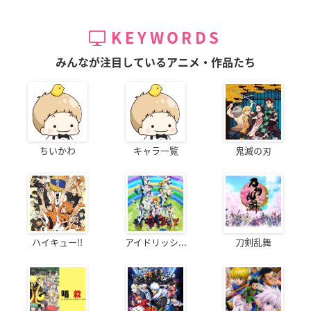
KEYWORDS
みんなが注目しているアニメ・作品たち
ちいかわ
キャラ一覧
鬼滅の刃
ハイキュー!!
アイドリッシ...
刀剣乱舞