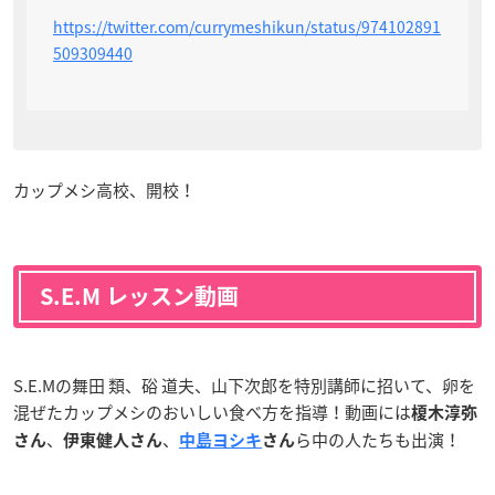
https://twitter.com/currymeshikun/status/974102891
509309440
カップメシ高校、開校！
S.E.M レッスン動画
S.E.Mの舞田 類、硲 道夫、山下次郎を特別講師に招いて、卵を
混ぜたカップメシのおいしい食べ方を指導！動画には
榎木淳弥
、
、
ら中の人たちも出演！
さん
伊東健人さ
ん
中島ヨシキ
さん