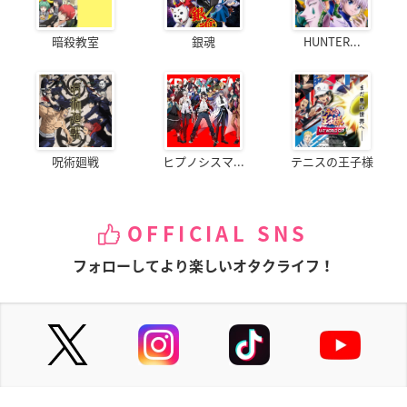
暗殺教室
銀魂
HUNTER...
呪術廻戦
ヒプノシスマ...
テニスの王子様
OFFICIAL SNS
フォローしてより楽しいオタクライフ！