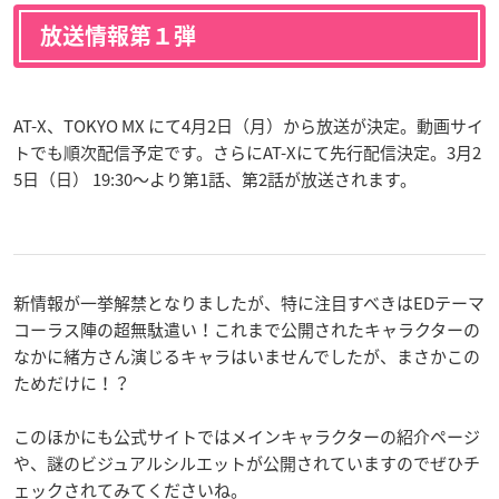
放送情報第１弾
AT-X、TOKYO MX にて4月2日（月）から放送が決定。動画サイ
トでも順次配信予定です。さらにAT-Xにて先行配信決定。3月2
5日（日） 19:30〜より第1話、第2話が放送されます。
新情報が一挙解禁となりましたが、特に注目すべきはEDテーマ
コーラス陣の超無駄遣い！これまで公開されたキャラクターの
なかに緒方さん演じるキャラはいませんでしたが、まさかこの
ためだけに！？
このほかにも公式サイトではメインキャラクターの紹介ページ
や、謎のビジュアルシルエットが公開されていますのでぜひチ
ェックされてみてくださいね。