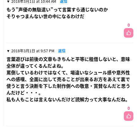
2018年3月1日 at 10:44 AM
返信
もう”声優の無駄遣い”って言葉すら通じないのか
そりゃつまんない世の中になるわけだ
0
2018年3月1日 at 9:57 PM
返信
言葉遊びは前後の文章もきちんと平等に租借しないと、意味
全体が違ってくるんだよね。
罵倒しているわけではなくて、場違いなシュール感や意外性
への感嘆、全面に出して売ることが出来るお方をあえて裏で
使うと言う決断を下した制作側への敬意・賞賛なんだと思う
んだけど・・・。
私も人もことは言えないんだけど読解力って大事なんだね。
0