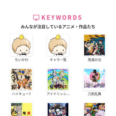
KEYWORDS
みんなが注目しているアニメ・作品たち
ちいかわ
キャラ一覧
鬼滅の刃
ハイキュー!!
アイドリッシ...
刀剣乱舞