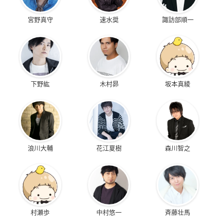
宮野真守
速水奨
諏訪部順一
下野紘
木村昴
坂本真綾
浪川大輔
花江夏樹
森川智之
村瀬歩
中村悠一
斉藤壮馬