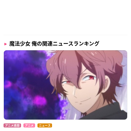
魔法少女 俺の関連ニュースランキング
アニメ感想
アニメ
ニュース