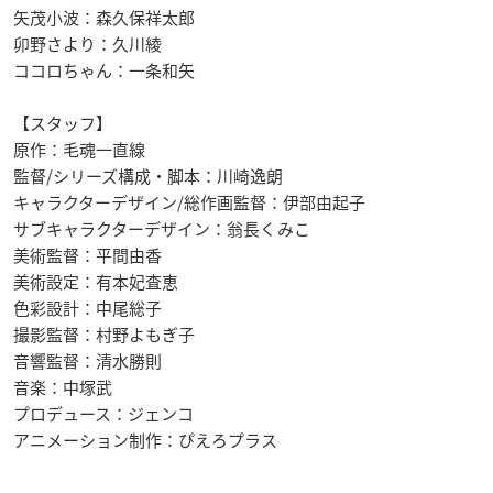
矢茂小波：森久保祥太郎
卯野さより：久川綾
ココロちゃん：一条和矢
【スタッフ】
原作：毛魂一直線
監督/シリーズ構成・脚本：川崎逸朗
キャラクターデザイン/総作画監督：伊部由起子
サブキャラクターデザイン：翁長くみこ
美術監督：平間由香
美術設定：有本妃査恵
色彩設計：中尾総子
撮影監督：村野よもぎ子
音響監督：清水勝則
音楽：中塚武
プロデュース：ジェンコ
アニメーション制作：ぴえろプラス