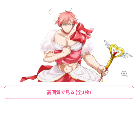
高画質で見る (全1枚)