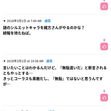
0
2018年3月1日 at 7:49 AM
返信
謎のシルエットキャラを緒方さんがやるのかな？
続報を待たねば。
0
2018年3月1日 at 10:38 AM
返信
言いたいことはわかるんだけど、『無駄遣いだ』と断言される
ともやっとする…
きっとコーラスも素敵だし、『無駄』ではないと思うんです
が…
0