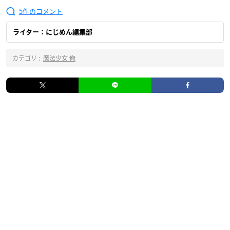
5
ライター：にじめん編集部
カテゴリ :
魔法少女 俺