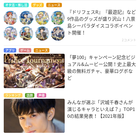
オタ活・推し活
グッズ
ニュース
『ドリフェスR』『最遊記』など
9作品のグッズが盛り沢山！八景
島シーパラダイスコラボイベン
ト開催！
2コメント
アプリ
ゲーム
ニュース
「夢100」キャンペーン記念ビジ
ュアル&ムービー公開！史上最大
級の無料ガチャ、豪華ログボな
ど
ランキング
話題
声優
みんなが選ぶ「沢城千春さんが
演じるキャラといえば？」TOP1
0の結果発表！【2021年版】