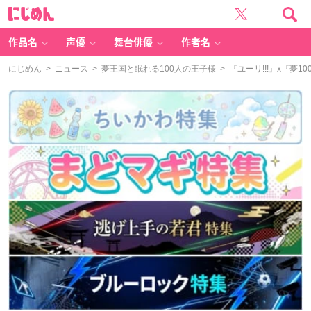
に
じ
め
ん
作品名
声優
舞台俳優
作者名
にじめん
>
ニュース
>
夢王国と眠れる100人の王子様
> 『ユーリ!!!』x『