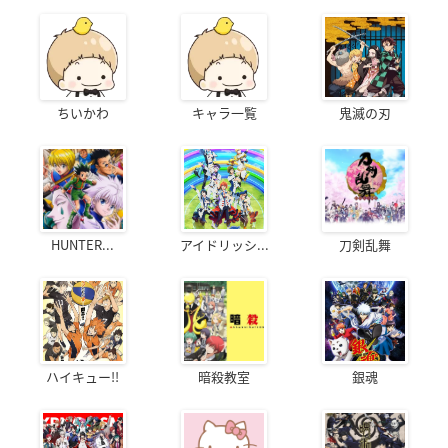
ちいかわ
キャラ一覧
鬼滅の刃
HUNTER...
アイドリッシ...
刀剣乱舞
ハイキュー!!
暗殺教室
銀魂