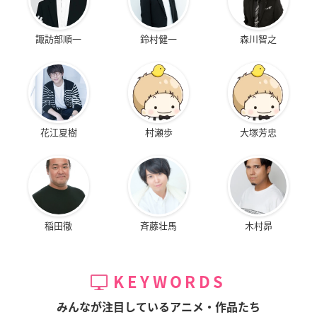
諏訪部順一
鈴村健一
森川智之
花江夏樹
村瀬歩
大塚芳忠
稲田徹
斉藤壮馬
木村昴
KEYWORDS
みんなが注目しているアニメ・作品たち