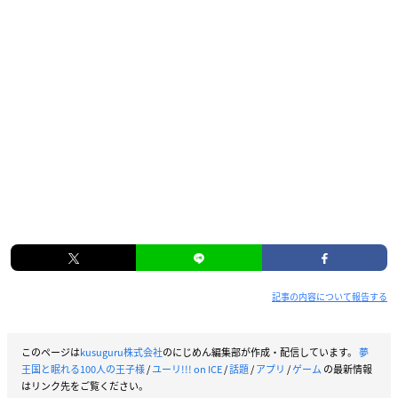
記事の内容について報告する
このページは
kusuguru株式会社
のにじめん編集部が作成・配信しています。
夢
王国と眠れる100人の王子様
/
ユーリ!!! on ICE
/
話題
/
アプリ
/
ゲーム
の最新情報
はリンク先をご覧ください。