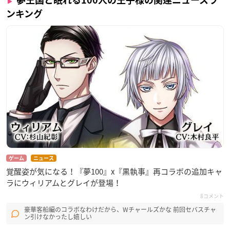
夢王国と眠れる100人の王子様の関連ニュースラ
ンキング
ゲーム
ニュース
覚醒姿が気になる！『夢100』x『黒執事』再コラボの追加キャ
ラにウィリアムとグレイが登場！
8コメント
豪華客船編のコラボなわけだから、Wチャールズかな 前回セバスチャ
ン引けなかったし嬉しい