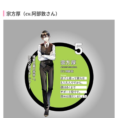
宗方厚（cv.阿部敦さん）