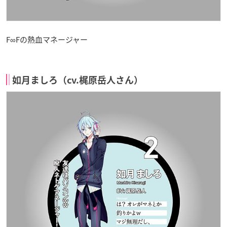
F∞Fの熱血マネージャー
如月ましろ（cv.梶原岳人さん）