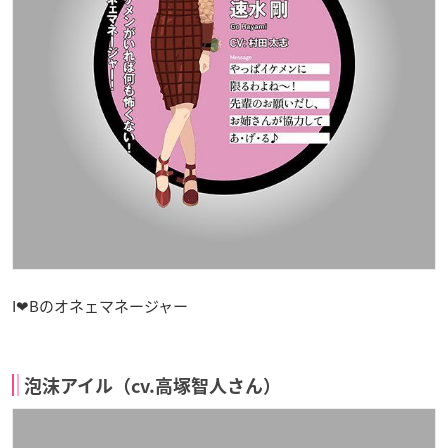
I❤Bのオネェマネージャー
泡沫アイル（cv.高塚智人さん）