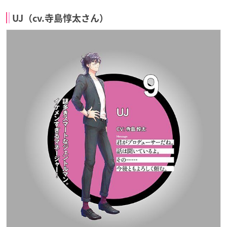
UJ（cv.寺島惇太さん）