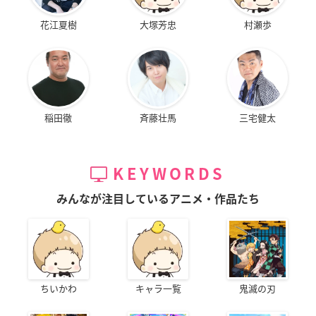
花江夏樹
大塚芳忠
村瀬歩
稲田徹
斉藤壮馬
三宅健太
KEYWORDS
みんなが注目しているアニメ・作品たち
ちいかわ
キャラ一覧
鬼滅の刃