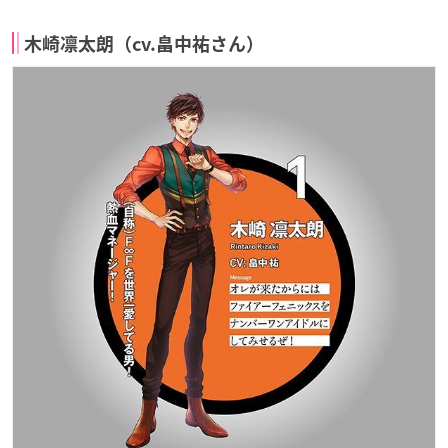
木崎凛太朗（cv.畠中祐さん）