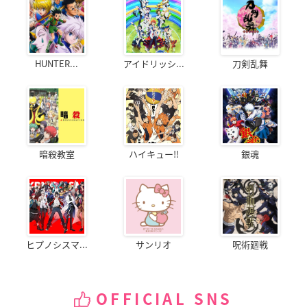
HUNTER...
アイドリッシ...
刀剣乱舞
暗殺教室
ハイキュー!!
銀魂
ヒプノシスマ...
サンリオ
呪術廻戦
OFFICIAL SNS