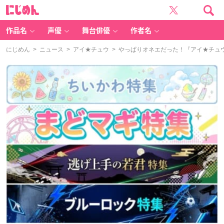
に
じ
め
ん
作品名
声優
舞台俳優
作者名
にじめん
>
ニュース
>
アイ★チュウ
> やっぱりオネエだった！『アイ★チュ