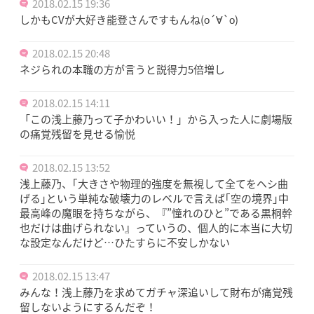
2018.02.15 19:36
しかもCVが大好き能登さんですもんね(о´∀`о)
2018.02.15 20:48
ネジられの本職の方が言うと説得力5倍増し
2018.02.15 14:11
「この浅上藤乃って子かわいい！」から入った人に劇場版
の痛覚残留を見せる愉悦
2018.02.15 13:52
浅上藤乃、｢大きさや物理的強度を無視して全てをヘシ曲
げる｣という単純な破壊力のレベルで言えば｢空の境界｣中
最高峰の魔眼を持ちながら、『”憧れのひと”である黒桐幹
也だけは曲げられない』っていうの、個人的に本当に大切
な設定なんだけど…ひたすらに不安しかない
2018.02.15 13:47
みんな！浅上藤乃を求めてガチャ深追いして財布が痛覚残
留しないようにするんだぞ！