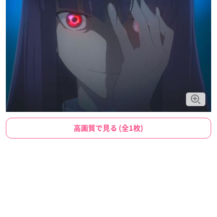
高画質で見る (全1枚)