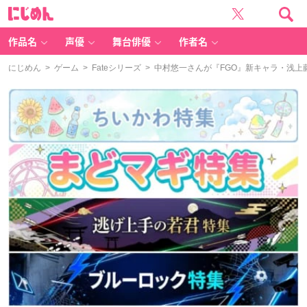
に
じ
め
ん
作品名
声優
舞台俳優
作者名
にじめん
>
ゲーム
>
Fateシリーズ
> 中村悠一さんが『FGO』新キャラ・浅