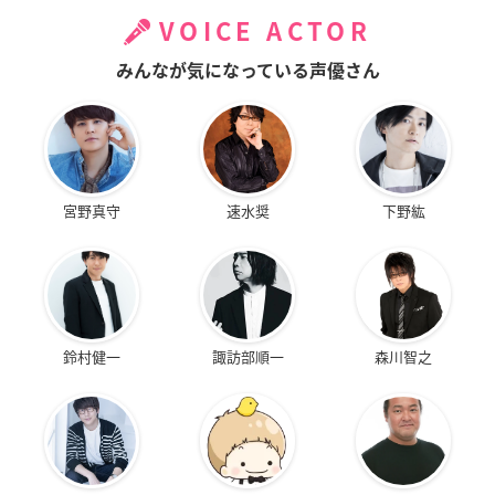
VOICE ACTOR
みんなが気になっている声優さん
宮野真守
速水奨
下野紘
鈴村健一
諏訪部順一
森川智之