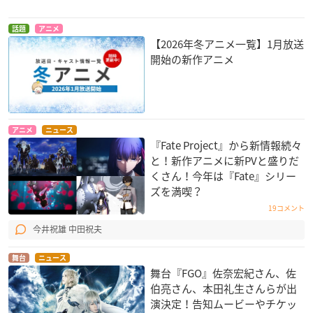
話題
アニメ
【2026年冬アニメ一覧】1月放送
開始の新作アニメ
アニメ
ニュース
『Fate Project』から新情報続々
と！新作アニメに新PVと盛りだ
くさん！今年は『Fate』シリー
ズを満喫？
19コメント
今井祝雄 中田祝夫
舞台
ニュース
舞台『FGO』佐奈宏紀さん、佐
伯亮さん、本田礼生さんらが出
演決定！告知ムービーやチケッ