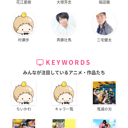
花江夏樹
大塚芳忠
稲田徹
村瀬歩
斉藤壮馬
三宅健太
KEYWORDS
みんなが注目しているアニメ・作品たち
ちいかわ
キャラ一覧
鬼滅の刃