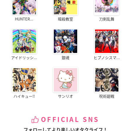
HUNTER...
暗殺教室
刀剣乱舞
アイドリッシ...
銀魂
ヒプノシスマ...
ハイキュー!!
サンリオ
呪術廻戦
OFFICIAL SNS
フォローしてより楽しいオタクライフ！