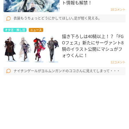
ト情報も解禁！
10コメント
衣装もうちょっとどうにかしてほしい｡足が短く見える｡
オタ活・推し活
ニュース
描き下ろしは40騎以上！？「FG
Oフェス」新たにサーヴァント8
騎のイラスト公開にマシュがフ
ォウくんに！
12コメント
ナイチンゲールがヨルムンガンドのココさんに見えてしまって・・・