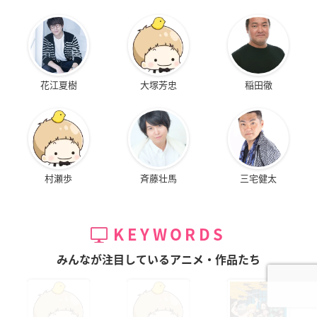
花江夏樹
大塚芳忠
稲田徹
村瀬歩
斉藤壮馬
三宅健太
KEYWORDS
みんなが注目しているアニメ・作品たち