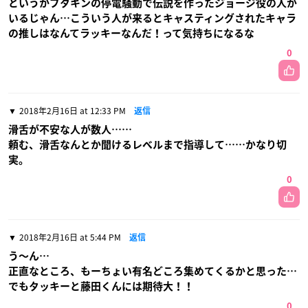
というかブタキンの停電騒動で伝説を作ったジョージ役の人が
いるじゃん…こういう人が来るとキャスティングされたキャラ
の推しはなんてラッキーなんだ！って気持ちになるな
0
2018年2月16日 at 12:33 PM
返信
滑舌が不安な人が数人……
頼む、滑舌なんとか聞けるレベルまで指導して……かなり切
実。
0
2018年2月16日 at 5:44 PM
返信
う〜ん…
正直なところ、もーちょい有名どころ集めてくるかと思った…
でもタッキーと藤田くんには期待大！！
0