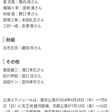
皇 天馬：陳内 将さん
瑠璃川 幸：宮崎 湧さん
向坂 椋：野口 準さん
斑鳩三角：本田礼生さん
三好一成：赤澤 燈さん
秋組
古市左京：藤田 玲さん
その他
鹿島雄三：滝口幸広さん
松川伊助：田口 涼さん
迫田ケン：田内季宇さん
公演スケジュールは、東京公演が2018年6月28日（木）～7月8
日（日）に天王洲 銀河劇場、京都公演が7月13日（金）～16日
（月・祝）に京都劇場、東京凱旋公演が10月26日（金）～11月