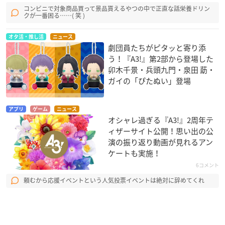
コンビニで対象商品買って景品貰えるやつの中で正直な話栄養ドリン
クが一番困る……( 笑 )
オタ活・推し活
ニュース
劇団員たちがピタッと寄り添
う！『A3!』第2部から登場した
卯木千景・兵頭九門・泉田 莇・
ガイの「ぴたぬい」登場
アプリ
ゲーム
ニュース
オシャレ過ぎる『A3!』2周年テ
ィザーサイト公開！思い出の公
演の振り返り動画が見れるアン
ケートも実施！
6コメント
頼むから応援イベントという人気投票イベントは絶対に辞めてくれ