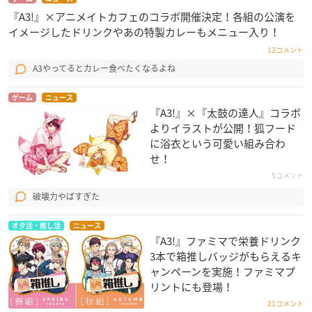
『A3!』×アニメイトカフェのコラボ開催決定！各組の公演を
イメージしたドリンクやあの特製カレーもメニュー入り！
12コメント
A3やってるとカレー食べたくなるよね
ゲーム
ニュース
『A3!』×『太鼓の達人』コラボ
よりイラストが公開！狐フード
に浴衣という可愛い組み合わ
せ！
5コメント
破壊力やばすぎた
オタ活・推し活
ニュース
『A3!』ファミマで栄養ドリンク
3本で箱推しバッジがもらえるキ
ャンペーンを実施！ファミマプ
リントにも登場！
21コメント