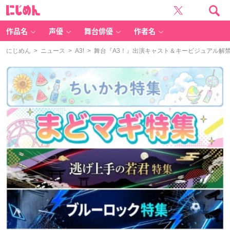
に
じ
め
ん
作品名
声優
舞台俳優
作者名
にじめん
>
ニュース
>
A3!
> 舞台『A3！』出演キャスト＆キービジュアル解