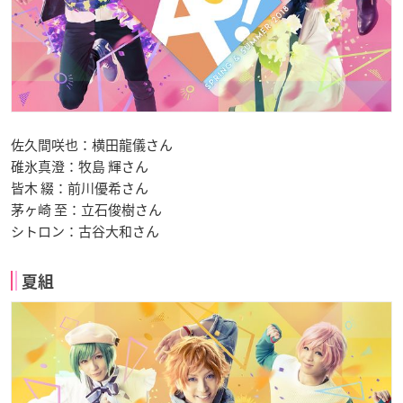
佐久間咲也：横田龍儀さん
碓氷真澄：牧島 輝さん
皆木 綴：前川優希さん
茅ヶ崎 至：立石俊樹さん
シトロン：古谷大和さん
夏組