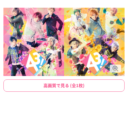
高画質で見る (全1枚)