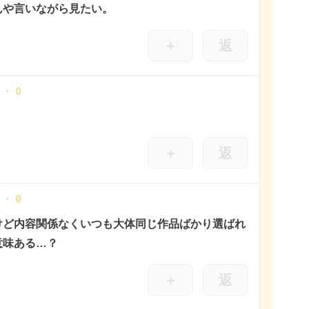
んや言いながら見たい。
＋
返
0
＋
返
0
けど内容関係なくいつも大体同じ作品ばかり選ばれ
意味ある…？
＋
返