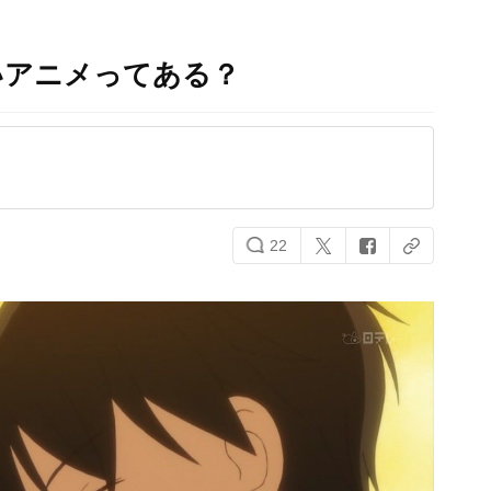
いアニメってある？
22