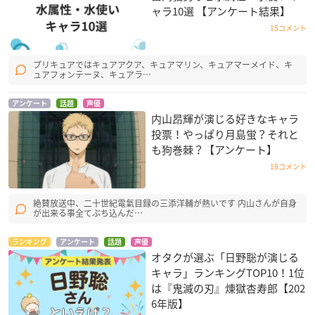
ャラ10選 【アンケート結果】
15コメント
プリキュアではキュアアクア、キュアマリン、キュアマーメイド、キ
ュアフォンテーヌ、キュアラ…
アンケート
話題
声優
内山昂輝が演じる好きなキャラ
投票！やっぱり月島蛍？それと
も狗巻棘？【アンケート】
18コメント
絶賛放送中、二十世紀電氣目録の三添洋輔が熱いです 内山さんが自身
が出来る事全てぶち込んだ…
ランキング
アンケート
話題
声優
オタクが選ぶ「日野聡が演じる
キャラ」ランキングTOP10！1位
は『鬼滅の刃』煉󠄁獄杏寿郎【202
6年版】