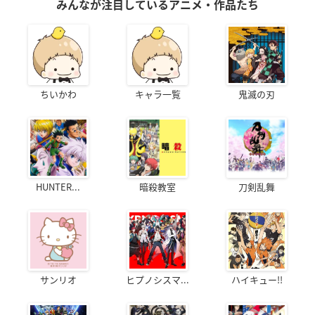
みんなが注目しているアニメ・作品たち
ちいかわ
キャラ一覧
鬼滅の刃
HUNTER...
暗殺教室
刀剣乱舞
サンリオ
ヒプノシスマ...
ハイキュー!!