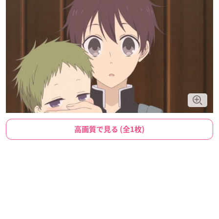
高画質で見る (全1枚)