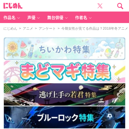
に
じ
め
ん
作品名
声優
舞台俳優
作者名
にじめん
>
アニメ
>
アンケート
> 今期女性が見てる作品は？2018年冬アニ