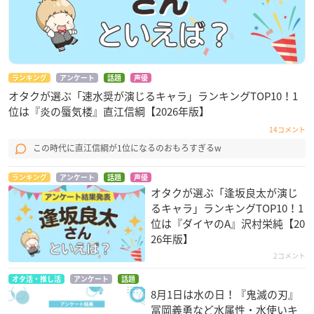
ランキング
アンケート
話題
声優
オタクが選ぶ「速水奨が演じるキャラ」ランキングTOP10！1
位は『炎の蜃気楼』直江信綱【2026年版】
14コメント
この時代に直江信綱が1位になるのおもろすぎるw
ランキング
アンケート
話題
声優
オタクが選ぶ「逢坂良太が演じ
るキャラ」ランキングTOP10！1
位は『ダイヤのA』沢村栄純【20
26年版】
2コメント
オタ活・推し活
アンケート
話題
8月1日は水の日！『鬼滅の刃』
冨岡義勇など水属性・水使いキ