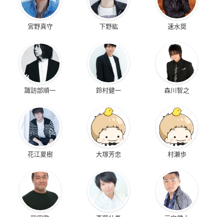
宮野真守
下野紘
速水奨
諏訪部順一
鈴村健一
森川智之
花江夏樹
大塚芳忠
村瀬歩