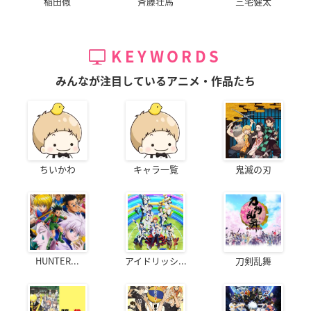
稲田徹
斉藤壮馬
三宅健太
KEYWORDS
みんなが注目しているアニメ・作品たち
ちいかわ
キャラ一覧
鬼滅の刃
HUNTER...
アイドリッシ...
刀剣乱舞