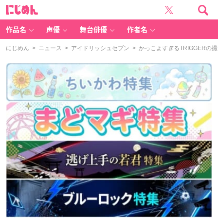
に
じ
め
ん
作品名
声優
舞台俳優
作者名
にじめん
>
ニュース
>
アイドリッシュセブン
> かっこよすぎるTRIGGER