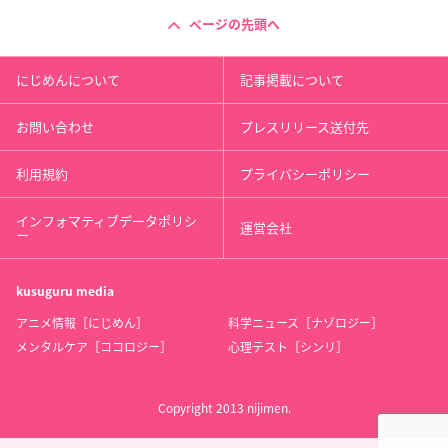
ページの先頭へ
にじめんについて
記事掲載について
お問い合わせ
プレスリリース送付先
利用規約
プライバシーポリシー
インフォマティブデータポリシ
運営会社
ー
kusuguru
media
アニメ情報［にじめん］
科学ニュース［ナゾロジー］
メンタルケア［ココロジー］
心理テスト［シンリ］
Copyright 2013 nijimen.