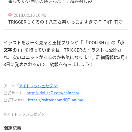
柔らかい雰囲気の楽さんだ…！続報楽しみー
2018.02.16 16:49
TRIGGERもくるの！八乙女楽かっこよすぎて(T_T)(T_T)♡
イラストをよーく見ると王様プリンが『『IDOLiSH7』の
「小
を持っていますね。TRIGGERのイラストも公開さ
文字の i 」
れ、次のユニットがあるのかも気になります。詳細情報は3月1
3日に発表されるので、続報を待ちましょう！
アニメ『
アイドリッシュセブン
』
公式サイト：
http://idolish7.com/aninana/
公式Twitter：
https://twitter.com/ID7_anime
©アイドリッシュセブン
関連記事