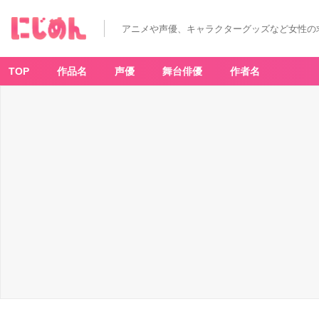
幼
馴
染
アニメや声優、キャラクターグッズなど女性の
み
で
悪
魔
な
TOP
作品名
声優
舞台俳優
作者名
騎
士
は、
私
の
こ
と
が
大
嫌
い
1
-
ア
ニ
メ
情
報
サ
イ
ト
に
じ
め
ん