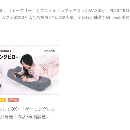
A3!』（エースリー）とアニメイトカフェのコラボ第12弾が、2026年
トカフェ池袋3号店と名古屋2号店の2店舗。全日程が抽選予約（web受
ッズ
ゲーム
してOK♪ 「ゲーミングロン
月発売！高さ7段階調整...