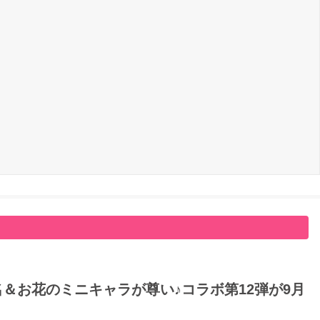
名＆お花のミニキャラが尊い♪コラボ第12弾が9月