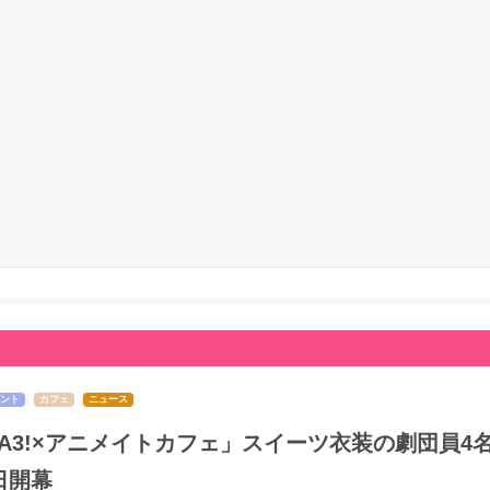
ント
カフェ
ニュース
A3!×アニメイトカフェ」スイーツ衣装の劇団員4
日開幕