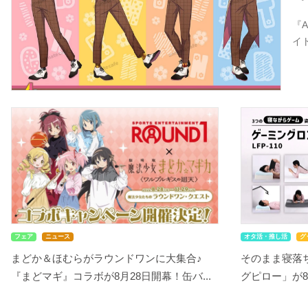
『
イ
フェア
ニュース
オタ活・推し活
グ
まどか＆ほむらがラウンドワンに大集合♪
そのまま寝落ち
『まどマギ』コラボが8月28日開幕！缶バ...
グピロー」が8