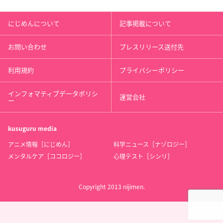
にじめんについて
記事掲載について
お問い合わせ
プレスリリース送付先
利用規約
プライバシーポリシー
インフォマティブデータポリシ
運営会社
ー
kusuguru
media
アニメ情報［にじめん］
科学ニュース［ナゾロジー］
メンタルケア［ココロジー］
心理テスト［シンリ］
Copyright 2013 nijimen.