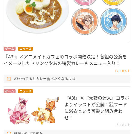
ゲーム
ニュース
『A3!』×アニメイトカフェのコラボ開催決定！各組の公演を
イメージしたドリンクやあの特製カレーもメニュー入り！
12コメント
A3やってるとカレー食べたくなるよね
ゲーム
ニュース
『A3!』×『太鼓の達人』コラボ
よりイラストが公開！狐フード
に浴衣という可愛い組み合わ
せ！
5コメント
破壊力やばすぎた