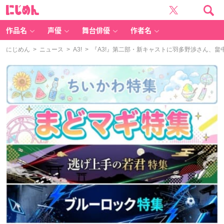
に
じ
め
ん
作品名
声優
舞台俳優
作者名
にじめん
>
ニュース
>
A3!
> 『A3!』第二部・新キャストに羽多野渉さん、畠