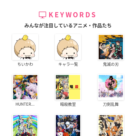
KEYWORDS
みんなが注目しているアニメ・作品たち
ちいかわ
キャラ一覧
鬼滅の刃
HUNTER...
暗殺教室
刀剣乱舞