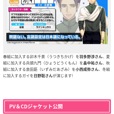
春組に加入する卯木千景（うつきちかげ）を
、夏
羽多野渉さん
組に加入する兵頭九門（ひょうどうくもん）を
、秋
畠中祐さん
組に加入する泉田莇（いずみだあざみ）を
、冬組
小西成弥さん
に加入するガイを
が演じます!
日野聡さん
PV＆CDジャケット公開