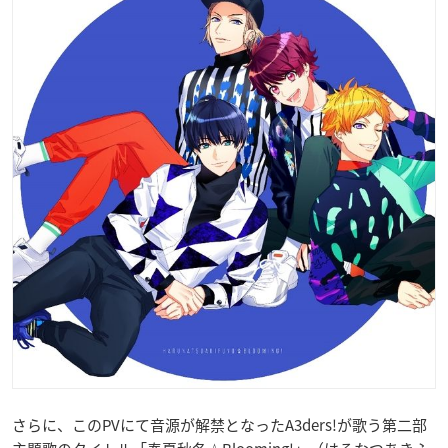
さらに、このPVにて音源が解禁となったA3ders!が歌う第二部