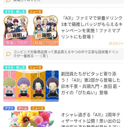
オタ活・推し活
ニュース
『A3!』ファミマで栄養ドリンク
3本で箱推しバッジがもらえるキ
ャンペーンを実施！ファミマプ
リントにも登場！
21コメント
コンビニで対象商品買って景品貰えるやつの中で正直な話栄養ドリン
クが一番困る……( 笑 )
オタ活・推し活
ニュース
劇団員たちがピタッと寄り添
う！『A3!』第2部から登場した
卯木千景・兵頭九門・泉田 莇・
ガイの「ぴたぬい」登場
アプリ
ゲーム
ニュース
オシャレ過ぎる『A3!』2周年テ
ィザーサイト公開！思い出の公