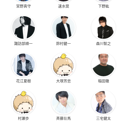
宮野真守
速水奨
下野紘
諏訪部順一
鈴村健一
森川智之
花江夏樹
大塚芳忠
稲田徹
村瀬歩
斉藤壮馬
三宅健太