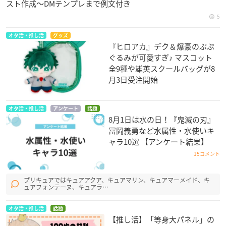
スト作成〜DMテンプレまで例文付き
5
オタ活・推し活
グッズ
『ヒロアカ』デク＆爆豪のぷぷ
ぐるみが可愛すぎ♪ マスコット
全9種や雄英スクールバッグが8
月3日受注開始
オタ活・推し活
アンケート
話題
8月1日は水の日！『鬼滅の刃』
冨岡義勇など水属性・水使いキ
ャラ10選 【アンケート結果】
15コメント
プリキュアではキュアアクア、キュアマリン、キュアマーメイド、キ
ュアフォンテーヌ、キュアラ…
オタ活・推し活
話題
【推し活】「等身大パネル」の