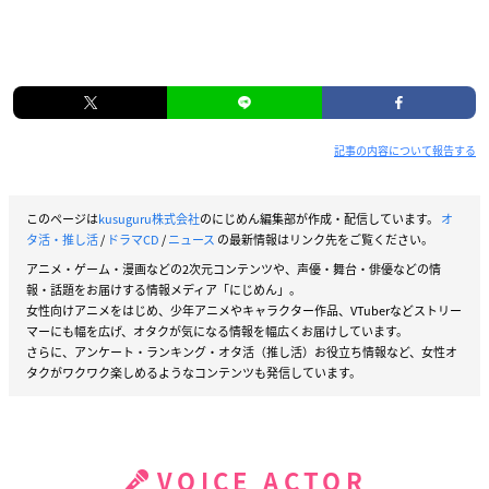
記事の内容について報告する
このページは
kusuguru株式会社
のにじめん編集部が作成・配信しています。
オ
タ活・推し活
/
ドラマCD
/
ニュース
の最新情報はリンク先をご覧ください。
アニメ・ゲーム・漫画などの2次元コンテンツや、声優・舞台・俳優などの情
報・話題をお届けする情報メディア「にじめん」。
女性向けアニメをはじめ、少年アニメやキャラクター作品、VTuberなどストリー
マーにも幅を広げ、オタクが気になる情報を幅広くお届けしています。
さらに、アンケート・ランキング・オタ活（推し活）お役立ち情報など、女性オ
タクがワクワク楽しめるようなコンテンツも発信しています。
VOICE ACTOR