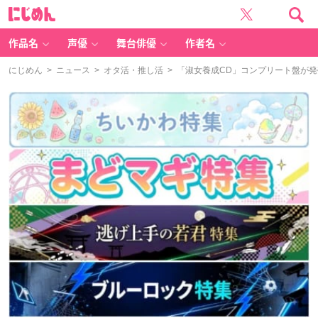
に
じ
め
ん
作品名
声優
舞台俳優
作者名
にじめん
>
ニュース
>
オタ活・推し活
> 「淑女養成CD」コンプリート盤が