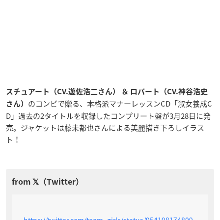
スチュアート（CV.遊佐浩二さん） ＆ ロバート（CV.神谷浩史
のコンビで贈る、本格派マナーレッスンCD「淑女養成C
さん）
D」過去の2タイトルを収録したコンプリート盤が3月28日に発
売。ジャケットは藤未都也さんによる美麗描き下ろしイラス
ト！
https://twitter.com/team_girls/status/954198174809