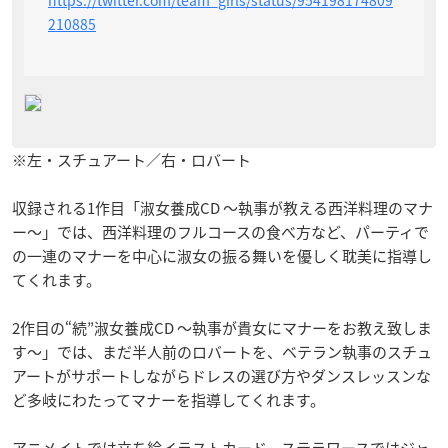
210885
※左・スチュアート／右・ロバート
収録される1作目「淑女養成CD ～執事が教える西洋料理のマナ
ー～」では、西洋料理のフルコースの食べ方など、パーティで
の一連のマナーを中心に淑女の振る舞いを優しく耽美に指導し
てくれます。
2作目の“続”淑女養成CD ～執事が貴女にマナーをお教え致しま
す～」では、まだ半人前のロバートを、ベテラン執事のスチュ
アートがサポートしながらドレスの選び方やダンスレッスンな
ど多岐にわたってマナーを指導してくれます。
アニメイトでは立ち絵イラストカード、ステラワースではジャ