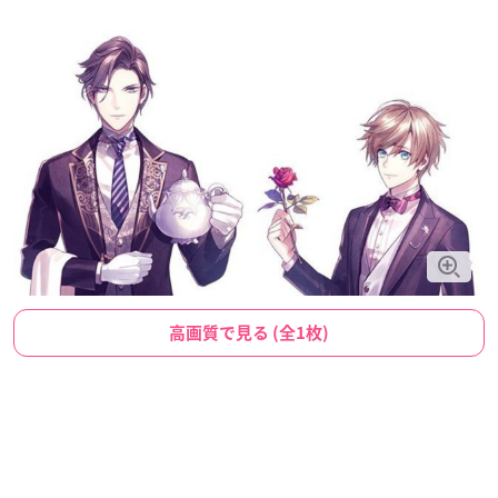
高画質で見る (全1枚)