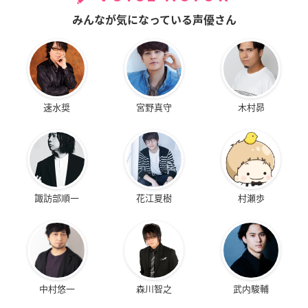
みんなが気になっている声優さん
速水奨
宮野真守
木村昴
諏訪部順一
花江夏樹
村瀬歩
中村悠一
森川智之
武内駿輔