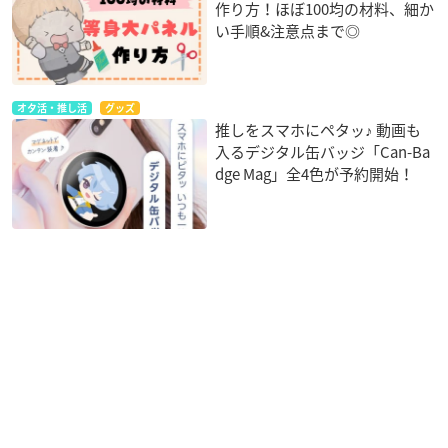
作り方！ほぼ100均の材料、細か
い手順&注意点まで◎
オタ活・推し活
グッズ
推しをスマホにペタッ♪ 動画も
入るデジタル缶バッジ「Can-Ba
dge Mag」全4色が予約開始！