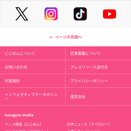
ページの先頭へ
にじめんについて
記事掲載について
お問い合わせ
プレスリリース送付先
利用規約
プライバシーポリシー
インフォマティブデータポリシ
運営会社
ー
kusuguru
media
アニメ情報［にじめん］
科学ニュース［ナゾロジー］