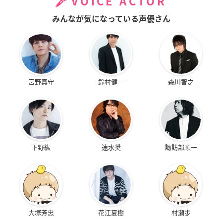
VOICE ACTOR
みんなが気になっている声優さん
宮野真守
鈴村健一
森川智之
下野紘
速水奨
諏訪部順一
大塚芳忠
花江夏樹
村瀬歩