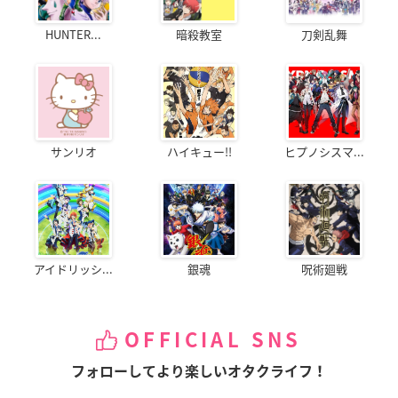
HUNTER...
暗殺教室
刀剣乱舞
サンリオ
ハイキュー!!
ヒプノシスマ...
アイドリッシ...
銀魂
呪術廻戦
OFFICIAL SNS
フォローしてより楽しいオタクライフ！