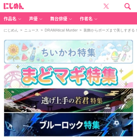
に
じ
め
ん
作品名
声優
舞台俳優
作者名
にじめん
>
ニュース
>
DRAMAtical Murder
> 装飾からポーズまで美しすぎる！PC