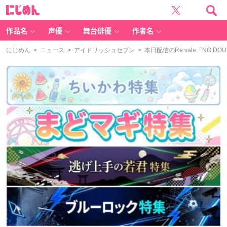
に
じ
め
ん
作品名
声優
舞台俳優
作者名
にじめん
>
ニュース
>
アイドリッシュセブン
> 本日配信のRe:vale「NO 