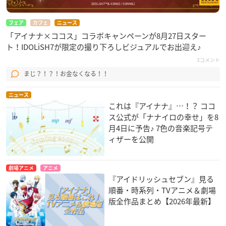
フェア
カフェ
ニュース
「アイナナ×ココス」コラボキャンペーンが8月27日スター
ト！IDOLiSH7が限定の撮り下ろしビジュアルでお出迎え♪
3コメント
まじ？！？！お金なくなる！！
ニュース
これは『アイナナ』…！？ ココ
ス公式が「ナナイロの幸せ」を8
月4日に予告♪ 7色の音楽記号テ
ィザーを公開
劇場アニメ
アニメ
『アイドリッシュセブン』見る
順番・時系列・TVアニメ＆劇場
版全作品まとめ【2026年最新】