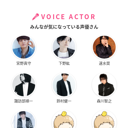
VOICE ACTOR
みんなが気になっている声優さん
宮野真守
下野紘
速水奨
諏訪部順一
鈴村健一
森川智之