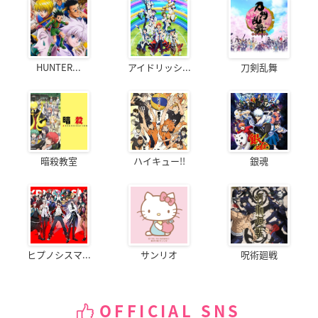
HUNTER...
アイドリッシ...
刀剣乱舞
暗殺教室
ハイキュー!!
銀魂
ヒプノシスマ...
サンリオ
呪術廻戦
OFFICIAL SNS