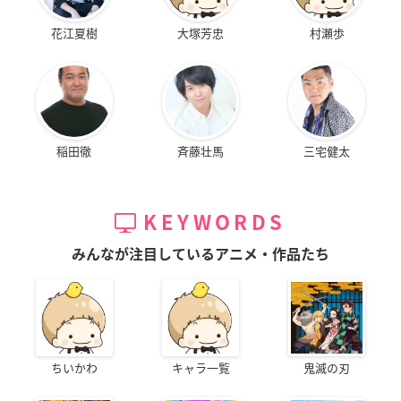
花江夏樹
大塚芳忠
村瀬歩
稲田徹
斉藤壮馬
三宅健太
KEYWORDS
みんなが注目しているアニメ・作品たち
ちいかわ
キャラ一覧
鬼滅の刃