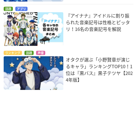
話題
アプリ
『アイナナ』アイドルに割り振
られた音楽記号は性格とピッタ
リ！16名の音楽記号を解説
ランキング
話題
声優
オタクが選ぶ「小野賢章が演じ
るキャラ」ランキングTOP10！1
位は『黒バス』黒子テツヤ【202
4年版】