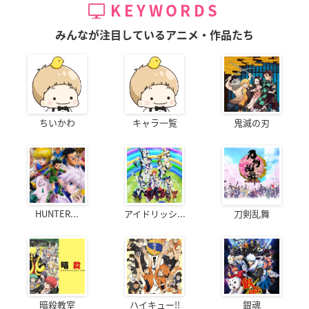
KEYWORDS
みんなが注目しているアニメ・作品たち
ちいかわ
キャラ一覧
鬼滅の刃
HUNTER...
アイドリッシ...
刀剣乱舞
暗殺教室
ハイキュー!!
銀魂