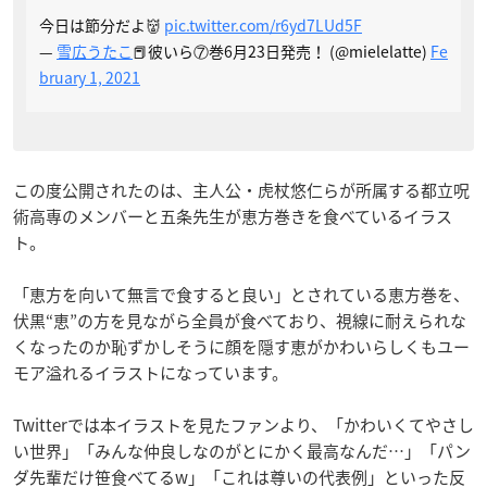
今日は節分だよ👹
pic.twitter.com/r6yd7LUd5F
—
雪広うたこ
📕彼いら⑦巻6月23日発売！ (@mielelatte)
Fe
bruary 1, 2021
この度公開されたのは、主人公・虎杖悠仁らが所属する都立呪
術高専のメンバーと五条先生が恵方巻きを食べているイラス
ト。
「恵方を向いて無言で食すると良い」とされている恵方巻を、
伏黒“恵”の方を見ながら全員が食べており、視線に耐えられな
くなったのか恥ずかしそうに顔を隠す恵がかわいらしくもユー
モア溢れるイラストになっています。
Twitterでは本イラストを見たファンより、「かわいくてやさし
い世界」「みんな仲良しなのがとにかく最高なんだ…」「パン
ダ先輩だけ笹食べてるw」「これは尊いの代表例」といった反