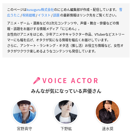
このページは
kusuguru株式会社
のにじめん編集部が作成・配信しています。
雪
広うたこ
/
呪術廻戦
/
イラスト
/
話題
の最新情報はリンク先をご覧ください。
アニメ・ゲーム・漫画などの2次元コンテンツや、声優・舞台・俳優などの情
報・話題をお届けする情報メディア「にじめん」。
女性向けアニメをはじめ、少年アニメやキャラクター作品、VTuberなどストリー
マーにも幅を広げ、オタクが気になる情報を幅広くお届けしています。
さらに、アンケート・ランキング・オタ活（推し活）お役立ち情報など、女性オ
タクがワクワク楽しめるようなコンテンツも発信しています。
VOICE ACTOR
みんなが気になっている声優さん
宮野真守
下野紘
速水奨