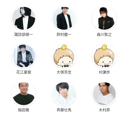
諏訪部順一
鈴村健一
森川智之
花江夏樹
大塚芳忠
村瀬歩
稲田徹
斉藤壮馬
木村昴