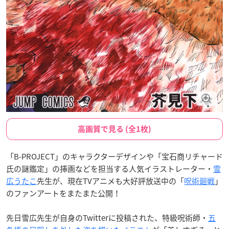
高画質で見る (全1枚)
「B-PROJECT」のキャラクターデザインや「宝石商リチャード
氏の謎鑑定」の挿画などを担当する人気イラストレーター・
雪
広うたこ
先生が、現在TVアニメも大好評放送中の「
呪術廻戦
」
のファンアートをまたまた公開！
先日雪広先生が自身のTwitterに投稿された、特級呪術師・
五