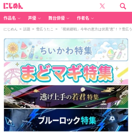
に
じ
め
ん
作品名
声優
舞台俳優
作者名
にじめん
>
話題
>
雪広うたこ
> 「呪術廻戦」今年の恵方は伏黒“恵”！？雪