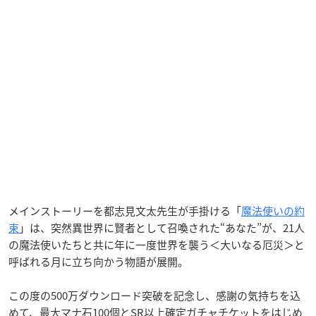
メインストーリーを都志見文太先生が手掛ける「
魔法使いの約
束
」は、突然異世界に賢者として召喚された“あなた”が、21人
の魔法使いたちと共に年に一度世界を襲う＜大いなる厄災＞と
呼ばれる月に立ち向かう物語が展開。
この度の500万ダウンロード突破を記念し、感謝の気持ちを込
めて、最大マナ石100個とSR以上確定ガチャチケットをはじめ