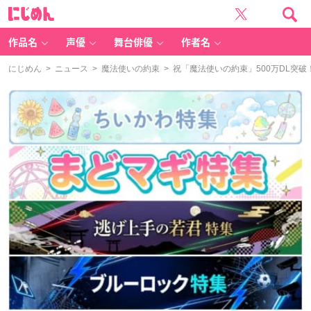
に
じ
め
ん
作品名
声優
舞台俳優
作者名
にじめん
>
ニュース
>
魔法使いの約束
> 祝「魔法使いの約束」500万DL突