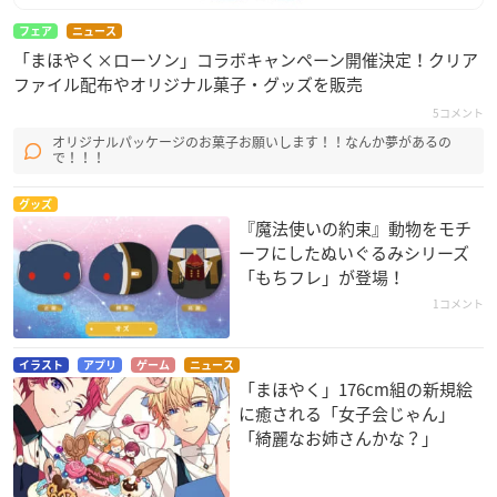
フェア
ニュース
「まほやく×ローソン」コラボキャンペーン開催決定！クリア
ファイル配布やオリジナル菓子・グッズを販売
5コメント
オリジナルパッケージのお菓子お願いします！！なんか夢があるの
で！！！
グッズ
『魔法使いの約束』動物をモチ
ーフにしたぬいぐるみシリーズ
「もちフレ」が登場！
1コメント
イラスト
アプリ
ゲーム
ニュース
「まほやく」176cm組の新規絵
に癒される「女子会じゃん」
「綺麗なお姉さんかな？」