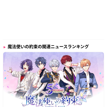
シナリオライター：都志見文太
キャラクターデザイン原案：ダンミル
【対応OS】
iOS / Android
【料金】
基本プレイ無料(ゲーム内課金あり)
魔法使いの約束の関連ニュースランキング
▼DLはこちら
iOS
／
Android