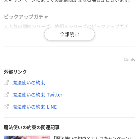
ピックアップガチャ
大人気の訓練シリーズ、依頼人シリーズのピックアップガチ
ャ“エチュードガチャ”と“バラッドガチャ”が期間限定で登場
中。
排出されるSSRカードはシリーズSSRカードのみ！さらにシリ
©coly
ーズSRカードとRカードの排出率がUP！またRカードの排出率
がUPしたスペシャルポイントガチャも登場します！
外部リンク
魔法使いの約束
豪華ログインボーナス
魔法使いの約束 Twitter
期間中、ログインすることで最大マナ
石100個とSR以上確定ガチャチケット
魔法使いの約束 LINE
をGETできる豪華ログインボーナスが
実施されます。
魔法使いの約束の関連記事
期間限定訓練依頼登場＆デイリー依頼全クリア報酬3倍
「魔法使いの約束×ナムコキャンペーン」