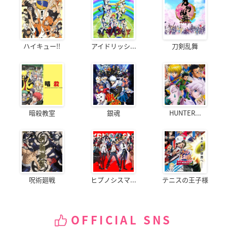
ハイキュー!!
アイドリッシ...
刀剣乱舞
暗殺教室
銀魂
HUNTER...
呪術廻戦
ヒプノシスマ...
テニスの王子様
OFFICIAL SNS