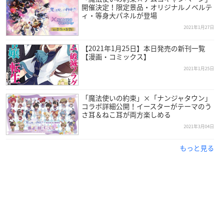
開催決定！限定景品・オリジナルノベルテ
期間限定依頼として訓練が登場！五国
ィ・等身大パネルが登場
で訓練を行って豪華報酬をGETしまし
2021年1月27日
ょう！
【2021年1月25日】本日発売の新刊一覧
【漫画・コミックス】
さらに期間中、デイリー依頼全クリア報酬がなんと通常の3倍
2021年1月25日
に！期間限定依頼とデイリー依頼を全部クリアするだけで、最
大マナ石90個が入手できます。ぜひお見逃しなく！
「魔法使いの約束」×「ナンジャタウン」
コラボ詳細公開！イースターがテーマのう
さ耳＆ねこ耳が両方楽しめる
2021年3月04日
アプリ概要
もっと見る
「魔法使いの約束」
【ジャンル】
魔法使いと心を繋ぐ育成ゲーム
【スタッフ】