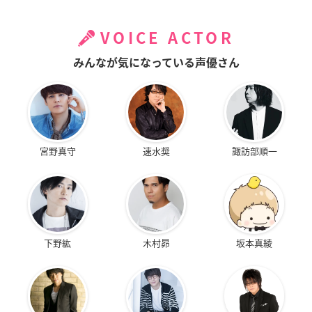
VOICE ACTOR
みんなが気になっている声優さん
宮野真守
速水奨
諏訪部順一
下野紘
木村昴
坂本真綾