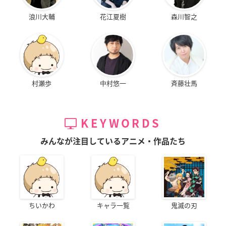
浪川大輔
花江夏樹
森川智之
村瀬歩
中村悠一
斉藤壮馬
KEYWORDS
みんなが注目しているアニメ・作品たち
ちいかわ
キャラ一覧
鬼滅の刃