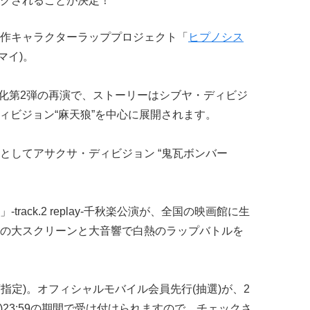
グされることが決定！
作キャラクターラッププロジェクト「
ヒプノシス
ヒプマイ)。
台化第2弾の再演で、ストーリーはシブヤ・ディビジ
ュク・ディビジョン“麻天狼”を中心に展開されます。
としてアサクサ・ディビジョン “鬼瓦ボンバー
rack.2 replay-千秋楽公演が、全国の映画館に生
の大スクリーンと大音響で白熱のラップバトルを
全席指定)。オフィシャルモバイル会員先行(抽選)が、2
4日(木)23:59の期間で受け付けられますので、チェックさ