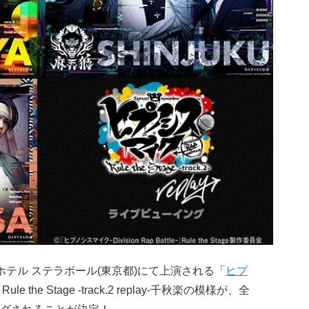
ンスホテル ステラボール(東京都)にて上演される「
ヒプ
e-」Rule the Stage -track.2 replay-千秋楽の模様が、全