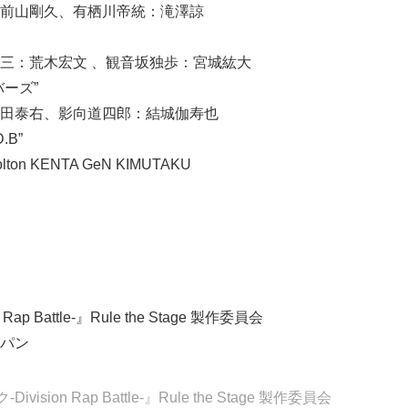
前山剛久、有栖川帝統：滝澤諒
三：荒木宏文 、観音坂独歩：宮城紘大
ーズ”
田泰右、影向道四郎：結城伽寿也
B”
olton KENTA GeN KIMUTAKU
on Rap Battle-』Rule the Stage 製作委員会
パン
ision Rap Battle-』Rule the Stage 製作委員会