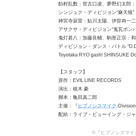
飴村乱数：世古口凌、夢野幻太郎：
シンジュク・ディビジョン“麻天狼”
神宮寺寂雷：鮎川太陽、伊弉冉一二
アサクサ・ディビジョン“鬼瓦ボンバ
鬼灯甚八：加藤良輔、駒形正宗：和
ディビジョン・ダンス・バトル “D.D.
Toyotaka RYO gash! SHINSUKE D
【スタッフ】
原作：EVIL LINE RECORDS
演出：植木 豪
脚本：亀田真二郎
主催：『
ヒプノシスマイク
-Divisi
配給：ライブ・ビューイング・ジャ
©『ヒプノシスマイク-Div