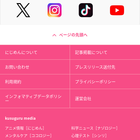
ページの先頭へ
にじめんについて
記事掲載について
お問い合わせ
プレスリリース送付先
利用規約
プライバシーポリシー
インフォマティブデータポリシ
運営会社
ー
kusuguru
media
アニメ情報［にじめん］
科学ニュース［ナゾロジー］
メンタルケア［ココロジー］
心理テスト［シンリ］