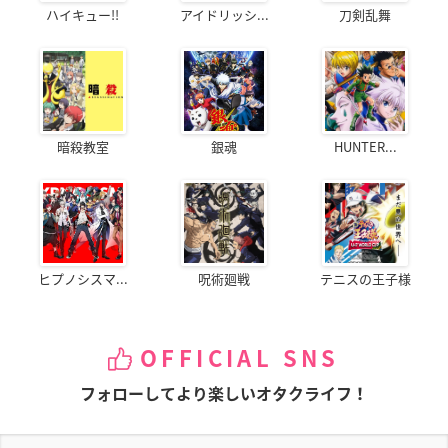
ハイキュー!!
アイドリッシ...
刀剣乱舞
暗殺教室
銀魂
HUNTER...
ヒプノシスマ...
呪術廻戦
テニスの王子様
OFFICIAL SNS
フォローしてより楽しいオタクライフ！