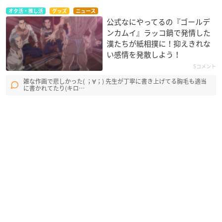
オタ活・推し活
グッズ
ニュース
公式なにやってるの『ゴールデ
ンカムイ』ラッコ鍋で発情した
漢たちが紙相撲に！抑えきれな
い感情を発散しよう！
5コメント
雑な作画で悲しかった( ；∀；) 先生が丁寧に書き上げてる胸毛も適当
に書かれてたり(キロ…