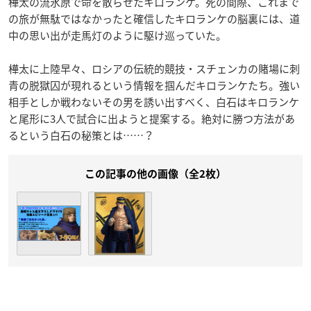
樺太の流氷原で命を散らせたキロランケ。死の間際、これまで
の旅が無駄ではなかったと確信したキロランケの脳裏には、道
中の思い出が走馬灯のように駆け巡っていた。
樺太に上陸早々、ロシアの伝統的競技・スチェンカの賭場に刺
青の脱獄囚が現れるという情報を掴んだキロランケたち。強い
相手としか戦わないその男を誘い出すべく、白石はキロランケ
と尾形に3人で試合に出ようと提案する。絶対に勝つ方法があ
るという白石の秘策とは……？
この記事の他の画像（全2枚）