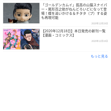
アイヌの金塊を強奪した張本人である「のっぺら坊」が死んだ
「ゴールデンカムイ」孤高の山猫スナイパ
ー・尾形百之助がねんどろいどになって登
今、
場！蝶を追いかける＆チタタ（プ）する姿
その秘密を解けるのは娘のアシ(リ)パのみ。キロランケの目的
も再現可能
は、
2020年12月19日
彼女を連れてかつての仲間である極東ロシアのパルチザンと合
【2020年12月18日】本日発売の新刊一覧
流することにあった。
【漫画・コミックス】
一方、第七師団の鶴見中尉と手を組んだ杉元と谷垣源次郎は、
2020年12月18日
アシ(リ)パを捜索するための先遣隊に志願。
月島軍曹と鯉登少尉を同行者として樺太を目指す。
もっと見る
北海道よりさらに北に位置する極寒の地で、
それぞれの旅路を進む杉元とアシ(リ)パを待ち受けるものと
は!?
新たなサバイバルが幕を開ける!
≪収録内容≫
◆本編(第二十五話～第二十八話)
◆映像特典