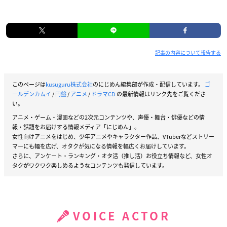
記事の内容について報告する
このページは
kusuguru株式会社
のにじめん編集部が作成・配信しています。
ゴ
ールデンカムイ
/
円盤
/
アニメ
/
ドラマCD
の最新情報はリンク先をご覧くださ
い。
アニメ・ゲーム・漫画などの2次元コンテンツや、声優・舞台・俳優などの情
報・話題をお届けする情報メディア「にじめん」。
女性向けアニメをはじめ、少年アニメやキャラクター作品、VTuberなどストリー
マーにも幅を広げ、オタクが気になる情報を幅広くお届けしています。
さらに、アンケート・ランキング・オタ活（推し活）お役立ち情報など、女性オ
タクがワクワク楽しめるようなコンテンツも発信しています。
VOICE ACTOR