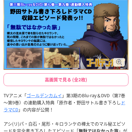
高画質で見る (全2枚)
TVアニメ「
ゴールデンカムイ
」第3期のBlu-ray＆DVD（第7巻
～第9巻）の連動購入特典「原作者・野田サトル書き下ろし
ド
ラマCD
」の内容が公開！
アシ(リ)パ・白石・尾形・キロランケの樺太でのマル秘エピソ
ードを完全書き下ろしたエピソード「
」が
無駄ではなかった旅