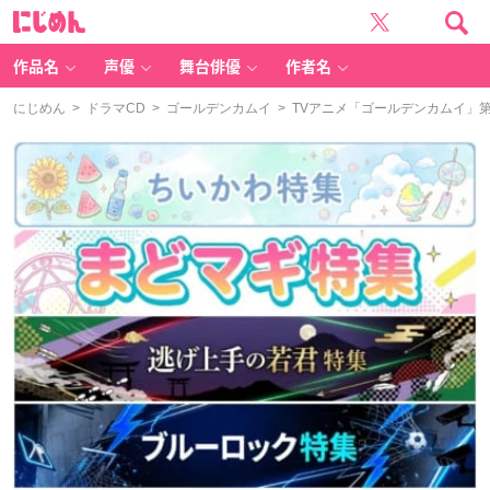
に
じ
め
ん
作品名
声優
舞台俳優
作者名
にじめん
>
ドラマCD
>
ゴールデンカムイ
> TVアニメ「ゴールデンカムイ」