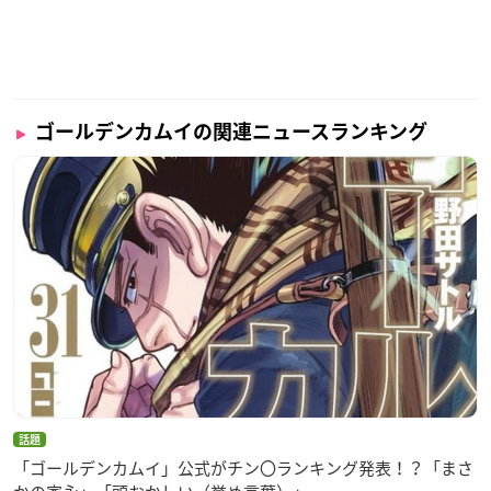
・ノンテロップOP／ED
・PV＆番宣CM集
・ショートアニメ『ゴールデン道画劇場』(Web未公開エピソ
ードも収録)
≪キャスト≫
ゴールデンカムイの関連ニュースランキング
杉元佐一:小林親弘
アシ(リ)パ:白石晴香
白石由竹:伊藤健太郎
鶴見中尉:大塚芳忠
土方歳三:中田譲治
尾形百之助:津田健次郎
谷垣源次郎:細谷佳正
牛山辰馬:乃村健次
永倉新八:菅生隆之
家永カノ:大原さやか
キロランケ:てらそままさき
話題
インカ(ラ)マッ:能登麻美子
「ゴールデンカムイ」公式がチン〇ランキング発表！？「まさ
二階堂浩平:杉田智和