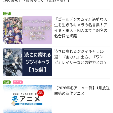
かの家永」「頭おかしい（誉め言葉）」
月島軍曹:竹本英史
鯉登少尉:小西克幸
ほか
話題
『ゴールデンカムイ』過酷な人
生を生きるキャラの名言集！ア
※発売日、仕様、特典、内容は都合により予告なく変更する場
イヌ・軍人・囚人まで全34名の
合がございます。
名台詞を網羅
渋さに痺れるジジイキャラ15
選！『金カム』土方、『ワン
ピ』レイリーなどの魅力とは？
話題
アニメ
【2026年冬アニメ一覧】1月放送
開始の新作アニメ