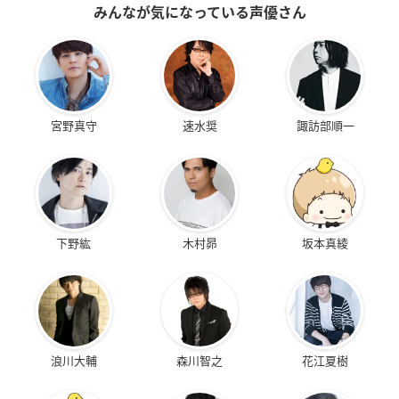
みんなが気になっている声優さん
宮野真守
速水奨
諏訪部順一
下野紘
木村昴
坂本真綾
浪川大輔
森川智之
花江夏樹