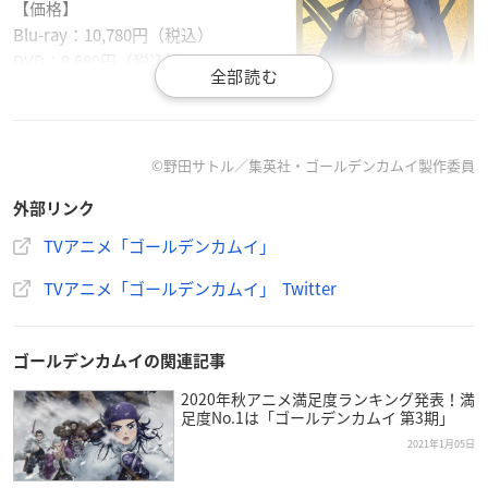
【価格】
Blu-ray：10,780円（税込）
DVD：9,680円（税込）
【発売日】
2021年1月29日(金)
©野田サトル／集英社・ゴールデンカムイ製作委員
杉元とアシ(リ)パの再会は叶うのか!?
外部リンク
極寒の地で新たな局面を迎える生存競争サバイバル、樺太編が
開幕ッッ!!!
TVアニメ「ゴールデンカムイ」
TVアニメ「
ゴールデンカムイ
」第三期Blu-ray発売ッ!!!!
TVアニメ「ゴールデンカムイ」 Twitter
≪ストーリー≫
網走監獄で繰り広げられた激しい攻防戦の末に、
ゴールデンカムイの関連記事
離れ離れになってしまった「不死身の杉元」こと杉元佐一とア
2020年秋アニメ満足度ランキング発表！満
イヌの少女・アシ(リ)パ。
足度No.1は「ゴールデンカムイ 第3期」
アシ(リ)パは「脱獄王」の白石由竹とともに、
2021年1月05日
キロランケと尾形百之助によって父の足跡が残る場所・樺太に
連れ去られていた。