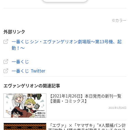
ュア
ダブルチャンスキャンペーン エヴァンゲリオン第13号機 フィ
ギュア
©カラー
外部リンク
一番くじ シン・エヴァンゲリオン劇場版～第13号機、起
商品概要
動！～
一番くじ
一番くじ シン・エヴァンゲリオン劇場版～第13号
機、起動！～
一番くじ Twitter
【発売日】
2021年6月中旬発売予定
エヴァンゲリオンの関連記事
【2021年1月26日】本日発売の新刊一覧
【価格】
【漫画・コミックス】
1回680円（税込）
2021年1月26日
※店舗の事情によりお取扱いが中止になる場合や発売時期が異
「エヴァ」×「ヤマザキ」“#人類補パン計
なる場合がございます。なくなり次第終了となります。
画”始動！4種の商品が発売＆ランチクロス