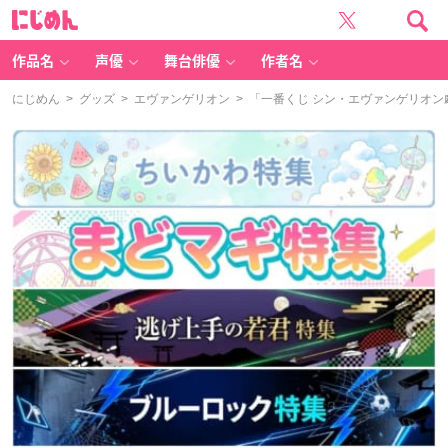
に
じ
め
ん
作品名
声優
舞台俳優
作者名
にじめん
>
グッズ
>
エヴァンゲリオン
> 「一番くじ シン・エヴァンゲリオン