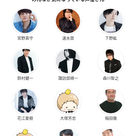
宮野真守
速水奨
下野紘
鈴村健一
諏訪部順一
森川智之
花江夏樹
大塚芳忠
稲田徹