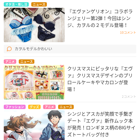
オタ活・推し活
ニュース
『エヴァンゲリオン』コラボラ
ンジェリー第2弾！今回はシン
ジ、カヲルの２モデル登場！
10コメント
カヲルモデルかわいい
アニメ
ニュース
クリスマスにピッタリな『エヴ
ァ』クリスマスデザインのプリ
ロールケーキやマカロンが登
場！
2コメント
ファッション
グッズ
アニメ
ニュース
シンジとアスカが笑顔で手繋ぎ
デート『エヴァ』新作ムック本
が発売！ロンギヌス柄のBIGサイ
ズトートバッグ付き