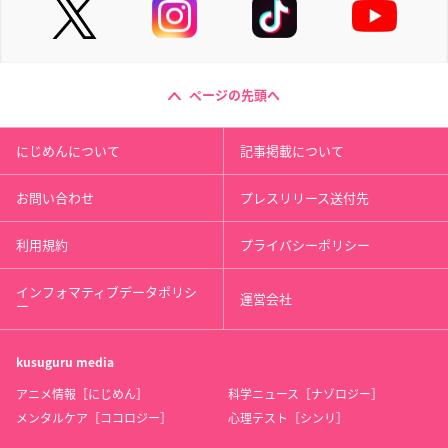
ページの先頭へ
にじめんについて
記事掲載について
お問い合わせ
プレスリリース送付先
利用規約
プライバシーポリシー
インフォマティブデータポリシ
運営会社
ー
kusuguru
media
アニメ情報［にじめん］
科学ニュース［ナゾロジー］
メンタルケア［ココロジー］
心理テスト［シンリ］