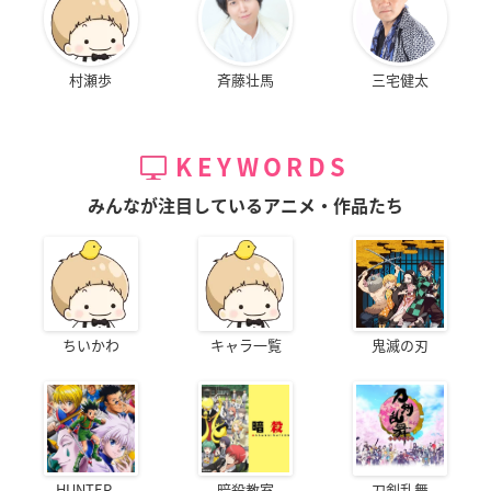
村瀬歩
斉藤壮馬
三宅健太
KEYWORDS
みんなが注目しているアニメ・作品たち
ちいかわ
キャラ一覧
鬼滅の刃
HUNTER...
暗殺教室
刀剣乱舞