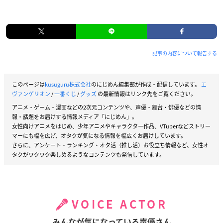
記事の内容について報告する
このページは
kusuguru株式会社
のにじめん編集部が作成・配信しています。
エ
ヴァンゲリオン
/
一番くじ
/
グッズ
の最新情報はリンク先をご覧ください。
アニメ・ゲーム・漫画などの2次元コンテンツや、声優・舞台・俳優などの情
報・話題をお届けする情報メディア「にじめん」。
女性向けアニメをはじめ、少年アニメやキャラクター作品、VTuberなどストリー
マーにも幅を広げ、オタクが気になる情報を幅広くお届けしています。
さらに、アンケート・ランキング・オタ活（推し活）お役立ち情報など、女性オ
タクがワクワク楽しめるようなコンテンツも発信しています。
VOICE ACTOR
みんなが気になっている声優さん