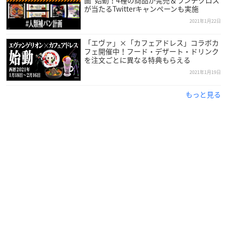
※画像と実際の商品とは異なる場合がございます。
が当たるTwitterキャンペーンも実施
※掲載されている内容は予告なく変更する場合がございます。
2021年1月22日
「エヴァ」×「カフェアドレス」コラボカ
フェ開催中！フード・デザート・ドリンク
を注文ごとに異なる特典もらえる
2021年1月19日
＼発売決定／
【
一番くじ
シン・エヴァンゲリオン劇場版～第13号機、起
もっと見る
動！～】
2021年6月中旬発売予定！
A～D賞を先行公開中！
➡
https://t.co/FktbPmShfY
#シンエヴァ
pic.twitter.com/V4
8qkc5FEk
— 一番くじ（BANDAI SPIRITS） (@ichibanKUJI)
January
28, 2021