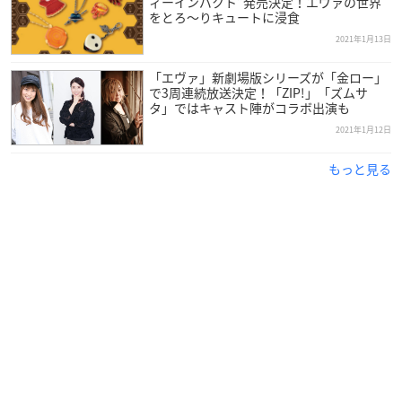
ィーインパクト”発売決定！エヴァの世界
音楽：鷺巣詩郎
をとろ～りキュートに浸食
音響効果：野口透
2021年1月13日
録音：住谷真
台詞演出：山田陽（サウンドチーム・ドンファン）
「エヴァ」新劇場版シリーズが「金ロー」
総監督助手：轟木一騎
で3周連続放送決定！「ZIP!」「ズムサ
タ」ではキャスト陣がコラボ出演も
制作統括プロデューサー：岡島隆敏
アニメーションプロデューサー：杉谷勇樹
2021年1月12日
設定制作：田中隼人
もっと見る
プリヴィズ統括制作：川島正規
制作：スタジオカラー
配給：東宝、東映、カラー
宣伝：カラー
製作：カラー
エグゼクティブ・プロデューサー：緒方智幸
コンセプトアートディレクター：前田真宏
監督：鶴巻和哉、中山勝一
総監督：庵野秀明
※敬称略