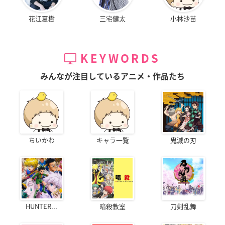
花江夏樹
三宅健太
小林沙苗
KEYWORDS
みんなが注目しているアニメ・作品たち
ちいかわ
キャラ一覧
鬼滅の刃
HUNTER...
暗殺教室
刀剣乱舞