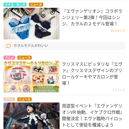
オタ活・推し活
ニュース
『エヴァンゲリオン』コラボラ
ンジェリー第2弾！今回はシン
ジ、カヲルの２モデル登場！
10コメント
カヲルモデルかわいい
アニメ
ニュース
クリスマスにピッタリな『エヴ
ァ』クリスマスデザインのプリ
ロールケーキやマカロンが登
場！
2コメント
カフェ
ニュース
周遊型イベント『エヴァンゲリ
オンVR 始動、イケブクロ作戦』
開催決定！エヴァ臨時パイロッ
トとして使徒を殲滅しよう