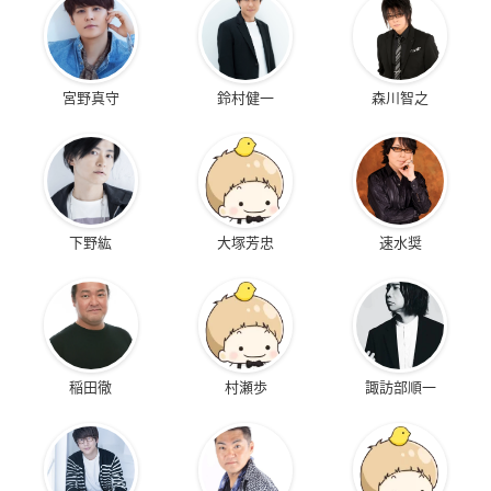
宮野真守
鈴村健一
森川智之
下野紘
大塚芳忠
速水奨
稲田徹
村瀬歩
諏訪部順一