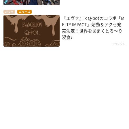
カフェ
ニュース
『エヴァ』ｘQ-potのコラボ「M
ELTY IMPACT」始動＆アクセ発
売決定！世界をあまくとろ～り
浸食♪
1コメント