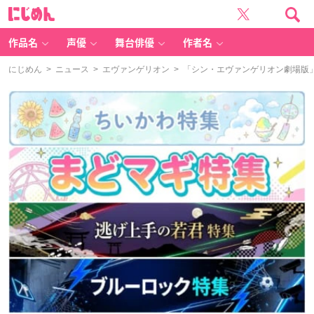
に
じ
め
ん
作品名
声優
舞台俳優
作者名
にじめん
>
ニュース
>
エヴァンゲリオン
> 「シン・エヴァンゲリオン劇場版