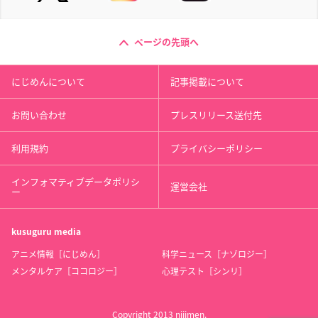
ページの先頭へ
にじめんについて
記事掲載について
お問い合わせ
プレスリリース送付先
利用規約
プライバシーポリシー
インフォマティブデータポリシ
運営会社
ー
kusuguru
media
アニメ情報［にじめん］
科学ニュース［ナゾロジー］
メンタルケア［ココロジー］
心理テスト［シンリ］
Copyright 2013 nijimen.