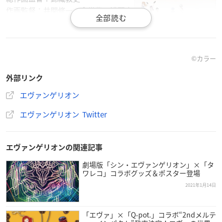
作画監督：井関修一、金世俊、浅野直
之、田中将賀、新井浩一
副監督：谷田部透湖、小松田大全
デザインワークス：山下いくと、渭原
敏明、コヤマシゲト、安野モヨコ、高倉武史、渡部隆
©カラー
CGIアートディレクター：小林浩康
外部リンク
CGI監督：鬼塚大輔
3Dアニメーションディレクター：松井祐亮
エヴァンゲリオン
3Dモデリングディレクター：小林学
エヴァンゲリオン Twitter
3Dテクニカルディレクター：鈴木貴志
3Dルックデヴディレクター：岩里昌則
2DCGディレクター：座間香代子
エヴァンゲリオンの関連記事
動画検査：村田康人
色彩設計：菊地和子（Wish）
劇場版「シン・エヴァンゲリオン」×「タ
ワレコ」コラボグッズ＆ポスター登場
美術監督：串田達也（でほぎゃらりー）
2021年1月14日
撮影監督：福士享（T2studio）
特技監督：山田豊徳
編集：辻田恵美
「エヴァ」×「Q-pot.」コラボ“2ndメルテ