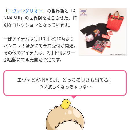
「
エヴァンゲリオン
」の世界観と「A
NNA SUI」の世界観を融合させた、特
別なコレクションとなっています。
一部アイテムは1月13日(水)10時より
バンコレ！ほかにて予約受付が開始。
その他のアイテムは、2月下旬より一
部店舗にて販売開始予定です。
エヴァとANNA SUI、どっちの良さも出てる！
つい欲しくなっちゃうな〜