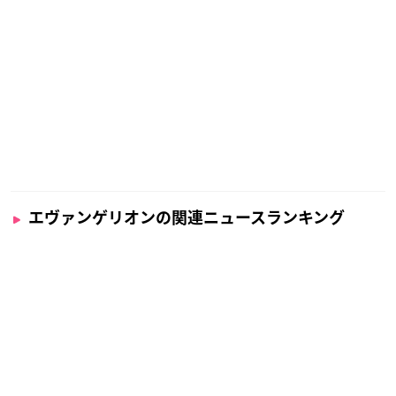
持ち手部分：アクリル・ポリエステル
ショルダー部分：アクリル
エヴァンゲリオン×ANNA SUI 二つ折り財布
▼ご予約・ご購入はこちらから
プレバン
【価格】
19,800円（税込）
エヴァンゲリオンの関連ニュースランキング
【種類】
初号機／2号機
【商品サイズ】
横約11cm、高さ約9.5cm­
【商品素材】