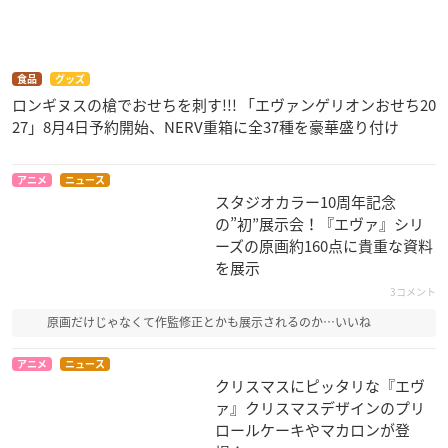
牛革
エヴァンゲリオン×ANNA SUI 長財布
食品
グッズ
▼ご予約・ご購入はこちらから
ロンギヌスの槍でおせちを刺す!!! 「エヴァンゲリオンおせち20
27」8月4日予約開始、NERV重箱に全37種を豪華盛り付け
プレバン
【価格】
アニメ
ニュース
22,000円（税込）
スタジオカラー10周年記念
の”初”展示会！『エヴァ』シリ
ーズの原画約160点に貴重な資料
【種類】
を展示
初号機／2号機
3コメント
【商品サイズ】
原画だけじゃなくて作監修正とかも展示されるのか…いいね
横約19cm×高さ約9.5cm­­
アニメ
ニュース
クリスマスにピッタリな『エヴ
【商品素材】
ァ』クリスマスデザインのプリ
牛革
ロールケーキやマカロンが登