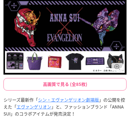
高画質で見る (全85枚)
シリーズ最新作「
シン・エヴァンゲリオン劇場版
」の公開を控
えた「
エヴァンゲリオン
」と、ファッションブランド「ANNA
SUI」のコラボアイテムが発売決定！