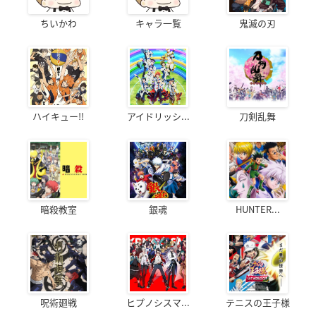
3,300円（税込）
ちいかわ
キャラ一覧
鬼滅の刃
【種類】
初号機、Mark.06
【商品サイズ】
約13x18cm
ハイキュー!!
アイドリッシ...
刀剣乱舞
【商品素材】
ポリエステル
エヴァンゲリオン×ANNA SUI ネコポーチ
暗殺教室
銀魂
HUNTER...
▼ご予約・ご購入はこちらから
プレバン
【価格】
4,180円（税込）
呪術廻戦
ヒプノシスマ...
テニスの王子様