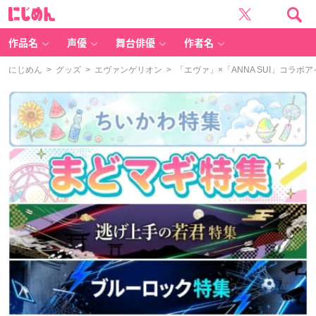
に
じ
め
ん
作品名
声優
舞台俳優
作者名
にじめん
>
グッズ
>
エヴァンゲリオン
> 「エヴァ」×「ANNA SUI」コ