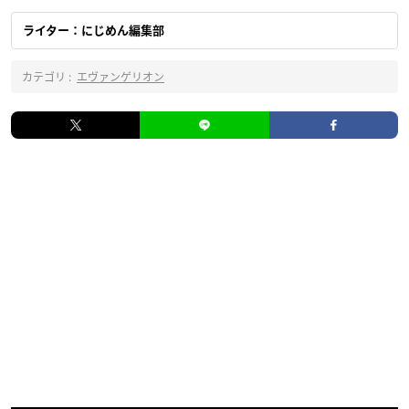
ライター：にじめん編集部
カテゴリ :
エヴァンゲリオン