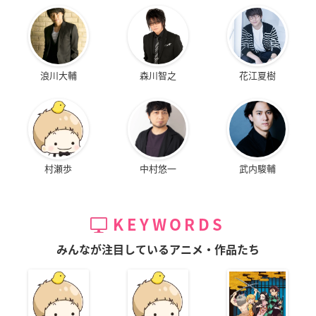
▼ご予約・ご購入はこちらから
プレバン
【価格】
浪川大輔
森川智之
花江夏樹
1,100円（税込）
【商品サイズ】
約25×25cm
【商品素材】
村瀬歩
中村悠一
武内駿輔
綿100％
KEYWORDS
エヴァンゲリオン×ANNA SUI ポーチ
▼ご予約・ご購入はこちらから
みんなが注目しているアニメ・作品たち
プレバン
【価格】