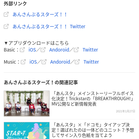
外部リンク
あんさんぶるスターズ!! ESアイドルソング season1
あんさんぶるスターズ！！
ALKALOID
あんさんぶるスターズ！！ Twitter
価格：1,650円
発売日：2021/01/27
▼アプリダウンロードはこちら
あんさんぶるスターズ！
！ ESアイ
Basic：
iOS
／
Andoroid
／
Twitter
ドルソング season1からALKALOID
登場！
Music：
iOS
／
Andoroid
／
Twitter
ゲーム内新曲「Living on the edge」に加え、新規書き下ろし楽
曲1曲とユニットバージョンの「BRAND NEW STARS!!」を含む
あんさんぶるスターズ！の関連記事
計5曲を収録♪
「あんスタ」メインストーリーフルボイス
化決定！Trickstarの「BREAKTHROUGH!」
≪収録曲≫
MV公開など新情報発表
01. Living on the edge
2021年1月27日
作詞：こだまさおり
作曲：YAS&小高光太郎
「あんスタ」×「ドコモ」タイアップ決
編曲：YAS
定！選ばれたのは一体どのユニット？予想
してサイン入り色紙を当てよう