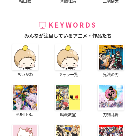
稲田徹
斉藤壮馬
三宅健太
KEYWORDS
みんなが注目しているアニメ・作品たち
ちいかわ
キャラ一覧
鬼滅の刃
HUNTER...
暗殺教室
刀剣乱舞