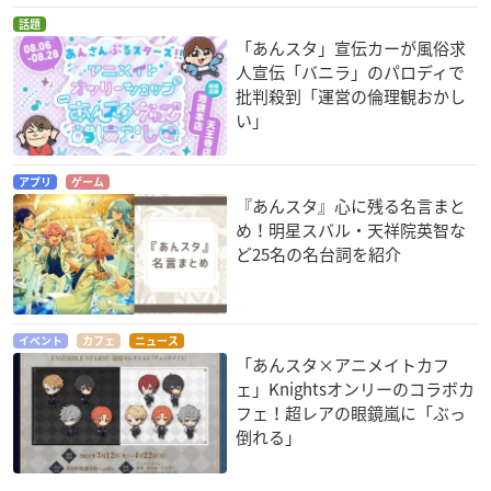
話題
「あんスタ」宣伝カーが風俗求
人宣伝「バニラ」のパロディで
批判殺到「運営の倫理観おかし
い」
アプリ
ゲーム
『あんスタ』心に残る名言まと
め！明星スバル・天祥院英智な
ど25名の名台詞を紹介
イベント
カフェ
ニュース
「あんスタ×アニメイトカフ
ェ」Knightsオンリーのコラボカ
フェ！超レアの眼鏡嵐に「ぶっ
倒れる」