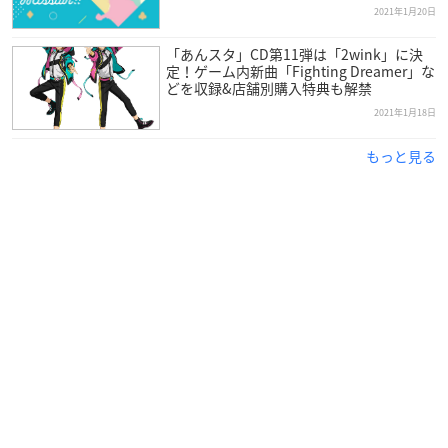
02. Distorted Heart
2021年1月20日
作詞：松井洋平
作曲/編曲：佐藤厚仁（Dream Monster）
「あんスタ」CD第11弾は「2wink」に決
定！ゲーム内新曲「Fighting Dreamer」な
03. BRAND NEW STARS!! (ALKALOID ver.)
どを収録&店舗別購入特典も解禁
作詞：こだまさおり
2021年1月18日
作曲：桑原聖（Arte Refact）
編曲：脇眞富（Arte Refact）
もっと見る
04. Living on the edge (Instrumental)
05. Distorted Heart (Instrumental)
≪アーティスト≫
【ALKALOID】
天城一彩(CV：梶原岳人)
白鳥藍良(CV：天﨑滉平)
礼瀬マヨイ(CV：重松千晴)
風早巽(CV：中澤まさとも)
▼ご予約・ご購入はこちらから
アニメイト