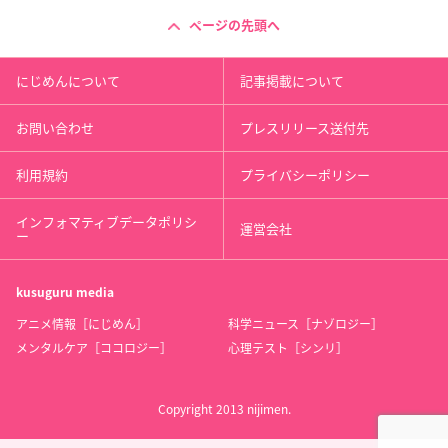
ページの先頭へ
にじめんについて
記事掲載について
お問い合わせ
プレスリリース送付先
利用規約
プライバシーポリシー
インフォマティブデータポリシ
運営会社
ー
kusuguru
media
アニメ情報［にじめん］
科学ニュース［ナゾロジー］
メンタルケア［ココロジー］
心理テスト［シンリ］
Copyright 2013 nijimen.