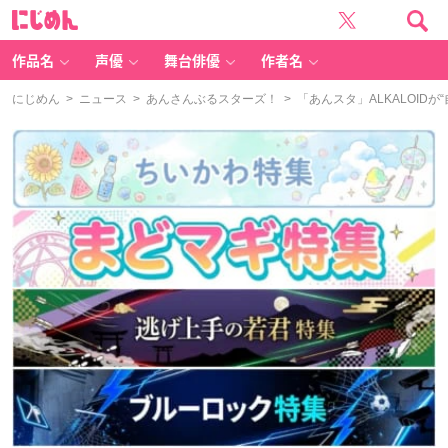
に
じ
め
ん
作品名
声優
舞台俳優
作者名
にじめん
>
ニュース
>
あんさんぶるスターズ！
> 「あんスタ」ALKALOI