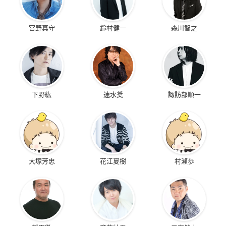
宮野真守
鈴村健一
森川智之
下野紘
速水奨
諏訪部順一
大塚芳忠
花江夏樹
村瀬歩