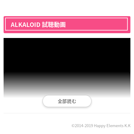
ALKALOID 試聴動画
©2014-2019 Happy Elements K.K