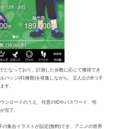
日までとなっており、計測した歩数に応じて獲得でき
バッジ(41種類)を収集しながら、主人公の6つ子
ます。
ウンロードのうえ、任意のIDやパスワード、性
が完了。
子の集合イラストが設定(無料)でき、アニメの世界