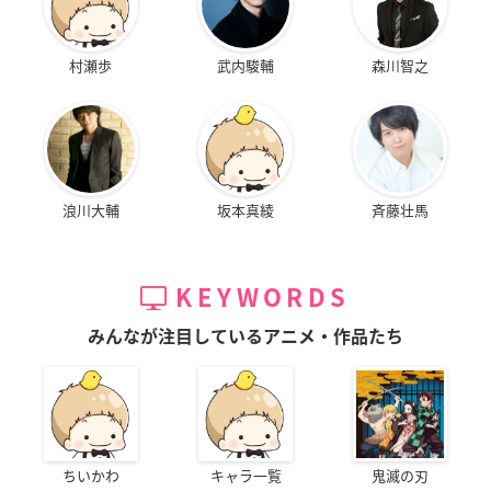
村瀬歩
武内駿輔
森川智之
浪川大輔
坂本真綾
斉藤壮馬
KEYWORDS
みんなが注目しているアニメ・作品たち
ちいかわ
キャラ一覧
鬼滅の刃