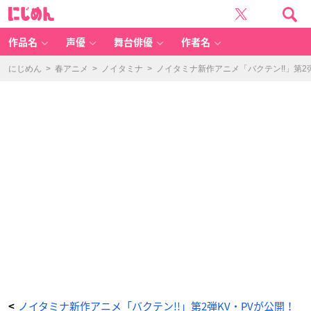
月
に
雪
じ
ま
め
し
ん
ろ：
C
作品名
声優
舞台俳優
作者名
V
村
瀬
歩
にじめん
>
春アニメ
>
ノイタミナ
>
ノイタミナ新作アニメ「バクテン!!」第
さ
ん
-
ア
ニ
メ
情
報
サ
イ
ト
に
じ
め
ん
ノイタミナ新作アニメ「バクテン!!」第2弾KV・PVが公開！
<