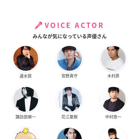
VOICE ACTOR
みんなが気になっている声優さん
速水奨
宮野真守
木村昴
諏訪部順一
花江夏樹
中村悠一