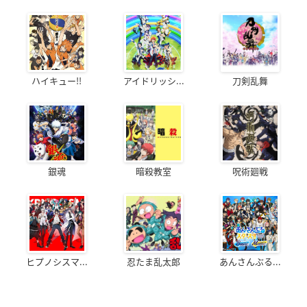
ハイキュー!!
アイドリッシ...
刀剣乱舞
銀魂
暗殺教室
呪術廻戦
ヒプノシスマ...
忍たま乱太郎
あんさんぶる...