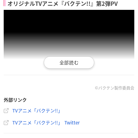
オリジナルTVアニメ『バクテン!!』第2弾PV
©バクテン製作委員会
外部リンク
ライバル校の登場やアオ高新体操部の練習風景が描かれた第2
TVアニメ「バクテン!!」
弾PVが公開されました。
TVアニメ「バクテン!!」 Twitter
シロ高メンバーのキャラクターボイスやセンチミリメンタルが
歌うオープニング・テーマ「青春の演舞」も初解禁!