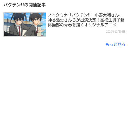
バクテン!!の関連記事
ノイタミナ「バクテン!!」小野大輔さん、
神谷浩史さんらが出演決定！高校生男子新
体操部の青春を描くオリジナルアニメ
追加キャラクター&キャスト公開!
2020年11月05日
もっと見る
月雪ましろ：CV
村瀬歩
さん
シロ高男子新体操部の新人部員。高校1年生。
映像カメラマンの父親と一緒に、日本中あちこちを引っ越して
きた。
落ち着いた先の宮城で美里と同じ中学校に通い、新体操をはじ
める。
天真爛漫で気まぐれな性格だが、新体操に関しては天性の才能
を持ち、ジュニア大会で優勝した実力を持つ。
村瀬歩さんコメント
Q1.本作の印象を教えていただけま
すでしょうか。