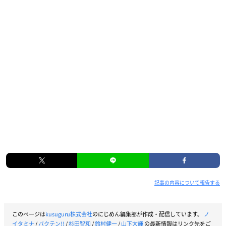
男子新体操はスポーツアニメの中でも
自分が関わっていなかった分野でし
た。
その中で翔太郎のように一つ一つ知ら
なかったことを知れたり、周りの先輩
やライバルたちとの日常を見ていく中
で、自分も「バクテン!!」の世界に没
入できるような!そんな夢中になれる
作品になりそうだなという印象です。
Q2.演じるキャラクターの印象と役に対する意気込みを教
えていただけますでしょうか。
名前が彼をそのまま表しているなと感じました。
雪は天気や温度によって表情を変えますが、彼の無邪気さ、幼
さ、ゾッとする怖さ、まっしろになる瞬間。
記事の内容について報告する
全てを余さず感じで拾っていけるといいなという気概でアフレ
コに挑ませていただいております。
このページは
kusuguru株式会社
のにじめん編集部が作成・配信しています。
ノ
イタミナ
/
バクテン!!
/
杉田智和
/
鈴村健一
/
山下大輝
の最新情報はリンク先をご