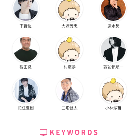
Q2.演じるキャラクターの印象と役に対する意気込みを教
えていただけますでしょうか。
常勝チームのキャプテン。
下野紘
大塚芳忠
速水奨
とてもキャプテンシーのある人物ですが、七ヶ浜は因縁の相手
のようでして、彼とのやりとりはめちゃくちゃ子供になりま
す。
物語が進めば色々な高瀬をみられるのではないでしょうか。
強くかわいいキャラクターです。
アニメを通して色々盛り上げていければと思います。
稲田徹
村瀬歩
諏訪部順一
陸奥洋二郎：CV鈴村健一さん
シロ高男子新体操部の副キャプテン。
高校3年生。東京出身。
花江夏樹
三宅健太
小林沙苗
幼少期、母の実家である青森に越して
来た。
その時から、一緒に遊んでいたのが高
KEYWORDS
瀬。