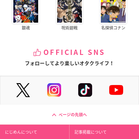
大湊秀夫：CV杉田智和さん
シロ高男子新体操部の2年生。青森出
身。
銀魂
呪術廻戦
名探偵コナン
父親は地元で整体院をやっており、シ
ロ高のメンバーはみな世話になってい
る。
OFFICIAL SNS
非常に細かい性格で、何事もきっちり
していないと気がすまない。
フォローしてより楽しいオタクライフ！
杉田智和さんコメント
Q1.本作の印象を教えていただけますでしょうか。
ぶつかり合う執念と信念。
精神的にも肉体的にも切磋琢磨する男たちの物語。
ページの先頭へ
Q2.演じるキャラクターの印象と役に対する意気込みを教
えていただけますでしょうか。
にじめんについて
記事掲載について
大湊よ、アイドル好きらしいけどどんな所が好きなんだ?と正