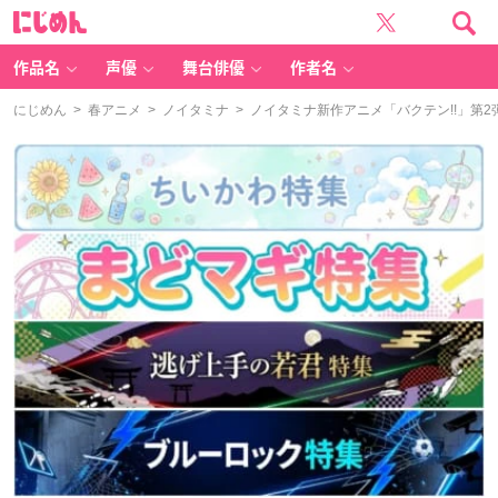
に
じ
め
ん
作品名
声優
舞台俳優
作者名
にじめん
>
春アニメ
>
ノイタミナ
> ノイタミナ新作アニメ「バクテン!!」