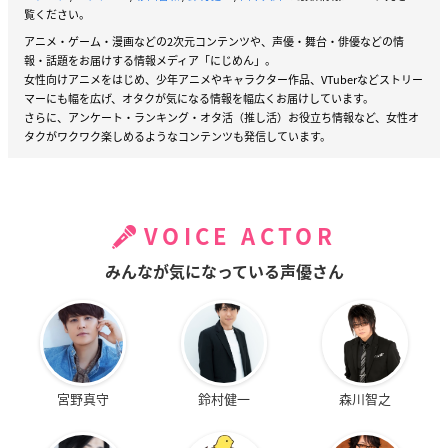
覧ください。
高瀬亨：CV小西克幸さん
アニメ・ゲーム・漫画などの2次元コンテンツや、声優・舞台・俳優などの情
報・話題をお届けする情報メディア「にじめん」。
シロ高男子新体操部のキャプテン。高
女性向けアニメをはじめ、少年アニメやキャラクター作品、VTuberなどストリー
校3年生。青森出身。
マーにも幅を広げ、オタクが気になる情報を幅広くお届けしています。
さらに、アンケート・ランキング・オタ活（推し活）お役立ち情報など、女性オ
非常に大柄で威圧感を感じさせる雰囲
タクがワクワク楽しめるようなコンテンツも発信しています。
気だが、意外と細かい性格。
マグロ漁師である父と、代々りんご農
家の母方の祖父の思いに板挟みになっ
ている。
VOICE ACTOR
ライバルである七ヶ浜からはゴリラと
呼ばれている。
みんなが気になっている声優さん
小西克幸さんコメント
Q1.本作の印象を教えていただけますでしょうか。
本気で男子新体操に打ち込んでいるかっこいいドラマですね。
宮野真守
鈴村健一
森川智之
青春がつまってます。