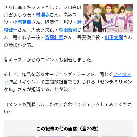
さらに追加キャストとして、シロ高の
月雪ましろ役・
さん、高瀬亨
村瀬歩
役・
さん、陸奥洋二郎役・
小西克幸
鈴
さん、大湊秀夫役・
さ
村健一
杉田智和
ん、竜ヶ森恭一役・
さん、吾妻俊介役・
さん
斉藤壮馬
山下大輝
の参加が発表。
各キャストからのコメントも到着しました。
そして、作品を彩るオープニング・テーマを、同じく
ノイタミ
ナ
作品「ギヴン」の主題歌担当でも知られる
「センチミリメン
することが決定！
タル」さんが担当
コメントも到着しましたので合わせてチェックしてみてくださ
い♪
この記事の他の画像（全20枚）