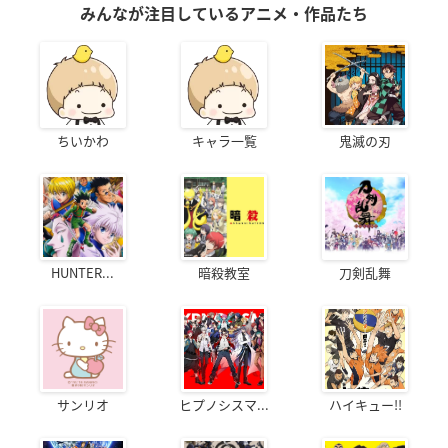
みんなが注目しているアニメ・作品たち
誰に対しても礼儀正しく一見優しそう
に見えるが、実は怒ると怖いらしい。
鈴村健一さんコメント
Q1.本作の印象を教えていただけますでしょうか。
ちいかわ
キャラ一覧
鬼滅の刃
青春っていいなぁって思っちゃいました(笑)
好きなことを見つけてそれに一生懸命になる。
まっすぐな力強さに元気を貰いつつ、ほっこりもします。
Q2.演じるキャラクターの印象と役に対する意気込みを教
HUNTER...
暗殺教室
刀剣乱舞
えていただけますでしょうか。
陸奥は新体操部メンバー全員のお目付役ですね。
飄々としているようで、ちゃんと締めるところは締める。
演じがいのある役との出会いに感謝です。
頑張ります!
サンリオ
ヒプノシスマ...
ハイキュー!!