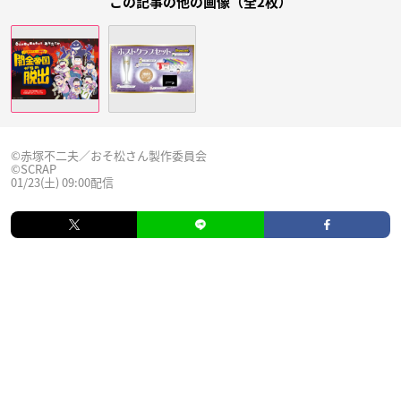
この記事の他の画像（全2枚）
©赤塚不二夫／おそ松さん製作委員会
©SCRAP
01/23(土) 09:00配信