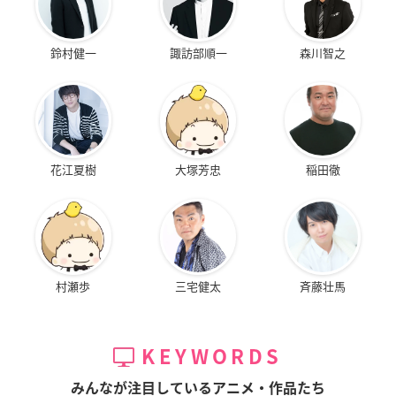
鈴村健一
諏訪部順一
森川智之
花江夏樹
大塚芳忠
稲田徹
村瀬歩
三宅健太
斉藤壮馬
KEYWORDS
みんなが注目しているアニメ・作品たち