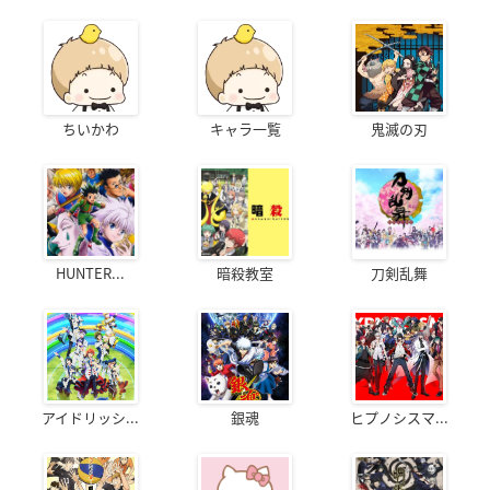
ちいかわ
キャラ一覧
鬼滅の刃
HUNTER...
暗殺教室
刀剣乱舞
アイドリッシ...
銀魂
ヒプノシスマ...