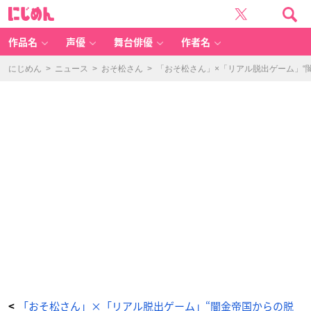
リ
に
ア
じ
ル
め
脱
ん
出
ゲ
作品名
声優
舞台俳優
作者名
ー
ム
×
お
にじめん
>
ニュース
>
おそ松さん
>
「おそ松さん」×「リアル脱出ゲーム」“
そ
松
さ
ん
「闇
金
帝
国
か
ら
の
脱
出」
メ
イ
ン
ビ
ジ
ュ
ア
ル
-
ア
ニ
メ
情
報
サ
イ
ト
に
じ
め
ん
「おそ松さん」×「リアル脱出ゲーム」“闇金帝国からの脱
<