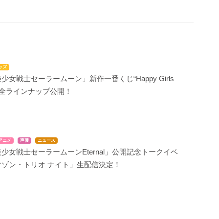
ッズ
少女戦士セーラームーン」新作一番くじ“Happy Girls
tion”全ラインナップ公開！
アニメ
声優
ニュース
少女戦士セーラームーンEternal」公開記念トークイベ
マゾン・トリオ ナイト」生配信決定！