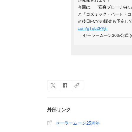
が発売されます！
今回は、「変身ブローチver.
と「コズミック・ハート・コン
※後日FCでの販売も予定し
com/gTqb2PKjtr
— セーラームーン30th公式 (@sa
外部リンク
セーラームーン25周年