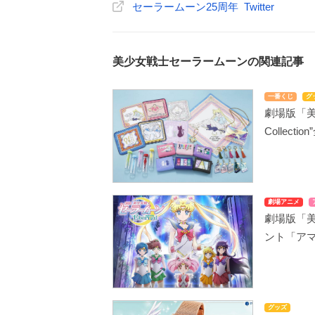
セーラームーン25周年 Twitter
美少女戦士セーラームーンの関連記事
一番くじ
グ
劇場版「美
Collec
劇場アニメ
劇場版「美
ント「ア
グッズ