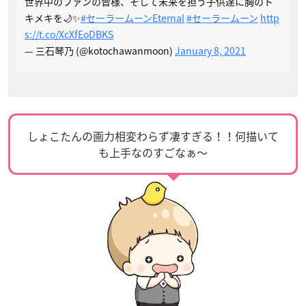
世界中のファンの皆様、そして未来を担う子供達に胸のト
キメキを🌙✨
#セーラームーンEternal
#セーラームーン
http
s://t.co/XcXfEoDBKS
— 三石琴乃 (@kotochawanmoon)
January 8, 2021
しょこたんの画力相変わらず凄すぎる！！何描いて
も上手なのすごなぁ〜