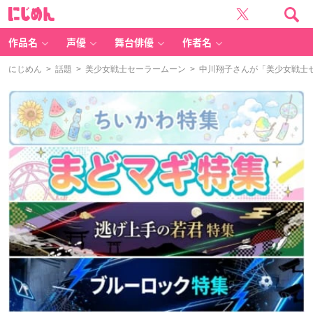
に
じ
め
ん
作品名
声優
舞台俳優
作者名
にじめん
>
話題
>
美少女戦士セーラームーン
> 中川翔子さんが「美少女戦士