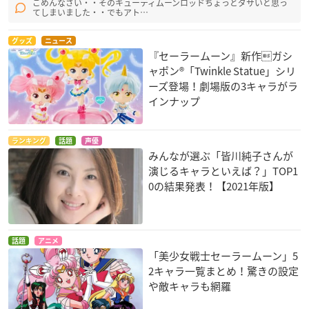
ごめんなさい・・そのキューティムーンロッドちょっとダサいと思っ
てしまいました・・でもアト…
グッズ
ニュース
『セーラームーン』新作ガシ
ャポン®「Twinkle Statue」シリ
ーズ登場！劇場版の3キャラがラ
インナップ
ランキング
話題
声優
みんなが選ぶ「皆川純子さんが
演じるキャラといえば？」TOP1
0の結果発表！【2021年版】
話題
アニメ
「美少女戦士セーラームーン」5
2キャラ一覧まとめ！驚きの設定
や敵キャラも網羅