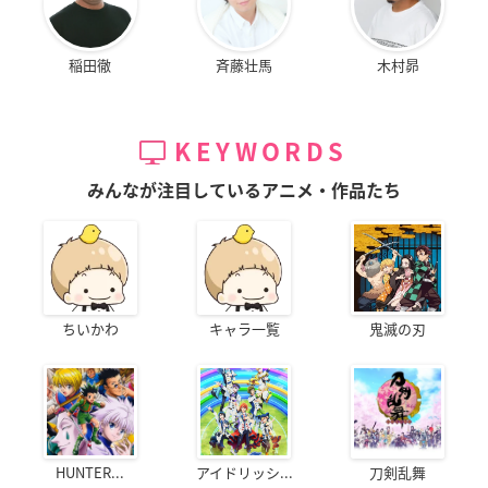
稲田徹
斉藤壮馬
木村昴
KEYWORDS
みんなが注目しているアニメ・作品たち
ちいかわ
キャラ一覧
鬼滅の刃
HUNTER...
アイドリッシ...
刀剣乱舞