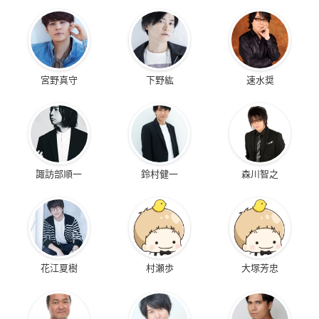
宮野真守
下野紘
速水奨
諏訪部順一
鈴村健一
森川智之
花江夏樹
村瀬歩
大塚芳忠