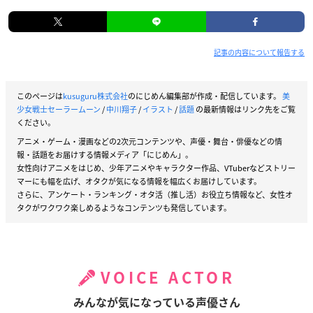
記事の内容について報告する
このページは
kusuguru株式会社
のにじめん編集部が作成・配信しています。
美
少女戦士セーラームーン
/
中川翔子
/
イラスト
/
話題
の最新情報はリンク先をご覧
ください。
アニメ・ゲーム・漫画などの2次元コンテンツや、声優・舞台・俳優などの情
報・話題をお届けする情報メディア「にじめん」。
女性向けアニメをはじめ、少年アニメやキャラクター作品、VTuberなどストリー
マーにも幅を広げ、オタクが気になる情報を幅広くお届けしています。
さらに、アンケート・ランキング・オタ活（推し活）お役立ち情報など、女性オ
タクがワクワク楽しめるようなコンテンツも発信しています。
VOICE ACTOR
みんなが気になっている声優さん