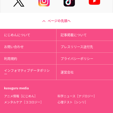
ページの先頭へ
にじめんについて
記事掲載について
お問い合わせ
プレスリリース送付先
利用規約
プライバシーポリシー
インフォマティブデータポリシ
運営会社
ー
kusuguru
media
アニメ情報［にじめん］
科学ニュース［ナゾロジー］
メンタルケア［ココロジー］
心理テスト［シンリ］