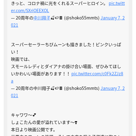
きっと、コロナ禍に光をくれるスーパーヒロイン。
pic.twitt
er.com/SXriOEEXOL
— 20周年の
中川翔子
🍒🍉🍫 (@shoko55mmts)
January 7, 2
021
スーパーセーラーちびムーンも描きました！ピンクいっぱ
い！
映画では、
スモールレディとダイアナの掛け合い場面、ぜひみてほし
いかわいい場面があります！！
pic.twitter.com/c0Fk2ZJz8
a
— 20周年の中川翔子🍒🍉🍫 (@shoko55mmts)
January 7, 2
021
キャワワ〜💕
しょこたんの愛が溢れています〜❣️
本日より映画公開です。